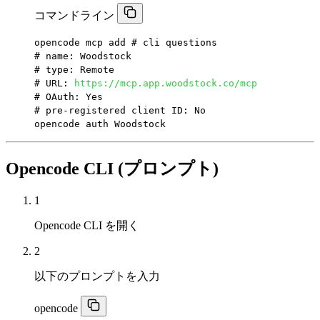
コマンドライン
opencode mcp add # cli questions

# name: Woodstock

# type: Remote

# URL: 
https://mcp.app.woodstock.co/mcp
# OAuth: Yes

# pre-registered client ID: No

opencode auth Woodstock
Opencode CLI (プロンプト)
1
Opencode CLI を開く
2
以下のプロンプトを入力
opencode