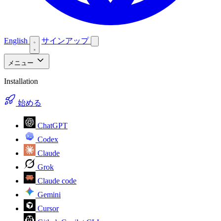
English
サインアップ
メニュー
Installation
始める
ChatGPT
Codex
Claude
Grok
Claude code
Gemini
Cursor