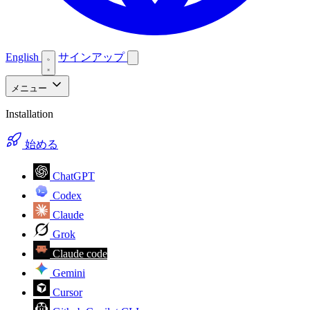
English
サインアップ
メニュー
Installation
始める
ChatGPT
Codex
Claude
Grok
Claude code
Gemini
Cursor