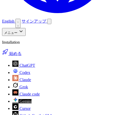
English
サインアップ
メニュー
Installation
始める
ChatGPT
Codex
Claude
Grok
Claude code
Gemini
Cursor