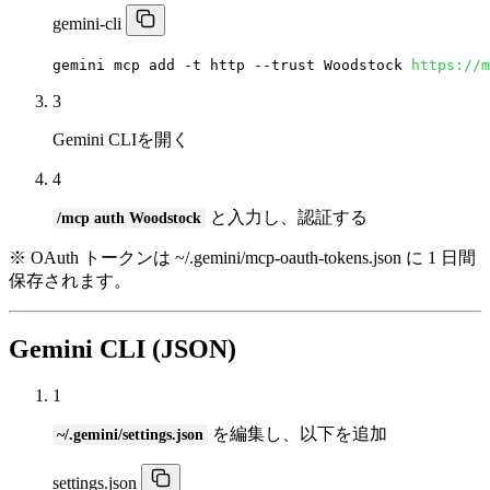
gemini-cli
gemini mcp add -t http --trust Woodstock 
https://m
3
Gemini CLIを開く
4
と入力し、認証する
/mcp auth Woodstock
※ OAuth トークンは ~/.gemini/mcp-oauth-tokens.json に 1 日間
保存されます。
Gemini CLI (JSON)
1
を編集し、以下を追加
~/.gemini/settings.json
settings.json