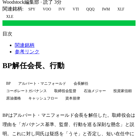
Woodstock編集部
·
読了 3分
関連銘柄:
SPY
VOO
IVV
VTI
QQQ
IWM
XLF
XLE
目次
関連銘柄
参考リンク
BP解任会長、行動
BP
アルバート・マニフォールド
会長解任
コーポレートガバナンス
取締役会監督
石油メジャー
投資家信頼
原油価格
キャッシュフロー
資本規律
BPはアルバート・マニフォールド会長を解任した。取締役会は
理由を「ガバナンス基準、監督、行動を巡る深刻な懸念」と説
明。これに対し同氏は疑惑を「うそ」と否定し、短い在任中に