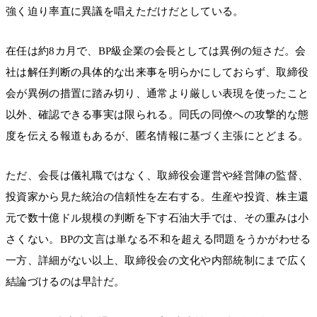
強く迫り率直に異議を唱えただけだとしている。
在任は約8カ月で、BP級企業の会長としては異例の短さだ。会
社は解任判断の具体的な出来事を明らかにしておらず、取締役
会が異例の措置に踏み切り、通常より厳しい表現を使ったこと
以外、確認できる事実は限られる。同氏の同僚への攻撃的な態
度を伝える報道もあるが、匿名情報に基づく主張にとどまる。
ただ、会長は儀礼職ではなく、取締役会運営や経営陣の監督、
投資家から見た統治の信頼性を左右する。生産や投資、株主還
元で数十億ドル規模の判断を下す石油大手では、その重みは小
さくない。BPの文言は単なる不和を超える問題をうかがわせる
一方、詳細がない以上、取締役会の文化や内部統制にまで広く
結論づけるのは早計だ。