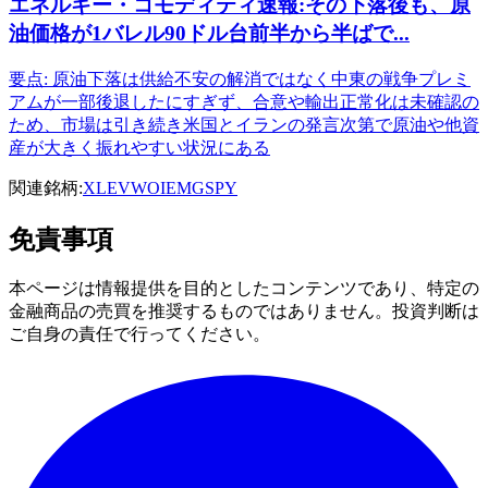
エネルギー・コモディティ速報:その下落後も、原
油価格が1バレル90ドル台前半から半ばで...
要点: 原油下落は供給不安の解消ではなく中東の戦争プレミ
アムが一部後退したにすぎず、合意や輸出正常化は未確認の
ため、市場は引き続き米国とイランの発言次第で原油や他資
産が大きく振れやすい状況にある
関連銘柄:
XLE
VWO
IEMG
SPY
免責事項
本ページは情報提供を目的としたコンテンツであり、特定の
金融商品の売買を推奨するものではありません。投資判断は
ご自身の責任で行ってください。