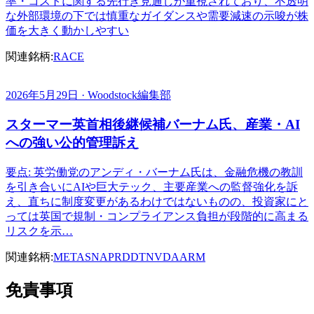
率・コストに関する先行き見通しが重視されており、不透明
な外部環境の下では慎重なガイダンスや需要減速の示唆が株
価を大きく動かしやすい
関連銘柄:
RACE
2026年5月29日 · Woodstock編集部
スターマー英首相後継候補バーナム氏、産業・AI
への強い公的管理訴え
要点: 英労働党のアンディ・バーナム氏は、金融危機の教訓
を引き合いにAIや巨大テック、主要産業への監督強化を訴
え、直ちに制度変更があるわけではないものの、投資家にと
っては英国で規制・コンプライアンス負担が段階的に高まる
リスクを示…
関連銘柄:
META
SNAP
RDDT
NVDA
ARM
免責事項