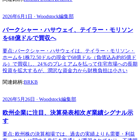
2026年6月1日 · Woodstock編集部
バークシャー・ハサウェイ、テイラー・モリソン
を68億ドルで買収へ
要点: バークシャー・ハサウェイは、テイラー・モリソン・
ホームを1株72.50ドルの現金で68億ドル（負債込み約85億ド
ル）で買収し、24％のプレミアムを払って住宅市場への長期
投資を拡大するが、潤沢な資金力から財務負担は小さい
関連銘柄:
BRKB
2026年5月26日 · Woodstock編集部
欧州企業に注目、決算発表相次ぎ業績シグナル示
す
要点: 欧州株の決算相場では、過去の実績よりも需要・利益