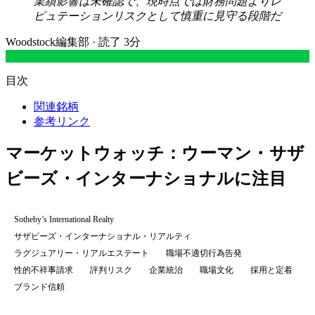
業績影響は未確認で、現時点では財務問題よりレ
ピュテーションリスクとして慎重に見守る段階だ
Woodstock編集部
·
読了 3分
目次
関連銘柄
参考リンク
マーケットウォッチ：ウーマン・サザ
ビーズ・インターナショナルに注目
Sotheby’s International Realty
サザビーズ・インターナショナル・リアルティ
ラグジュアリー・リアルエステート
職場不適切行為告発
性的不祥事請求
評判リスク
企業統治
職場文化
採用と定着
ブランド信頼