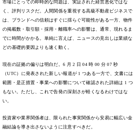
市場にとっての即時的な問題は、実証された経営悪化ではな
く、評判リスクだ。人間関係を重視する高級不動産ビジネスで
は、ブランドへの信頼はすぐに揺らぐ可能性がある一方、物件
の掲載数・取引額・採用・離職率への影響は、通常、現れるま
でに時間がかかる。単純に言えば、ニュースの見出しは業績な
どの基礎的要因よりも速く動く。
現在の証拠の偏りは明白だ。6 月 2 日 04 時 00 分 07 秒
（UTC）に発表された新しい報道が 1 つある一方で、文書には
範囲・是正措置・事業への影響について確認された詳細は 1 つ
もない。ただし、これで告発の深刻さが軽くなるわけではな
い。
投資家や業界関係者は、限られた事実関係から安易に幅広い金
融結論を導き出さないように注意すべきだ。