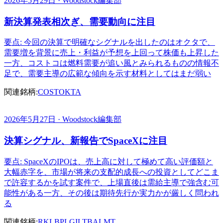
2026年5月29日 · Woodstock編集部
新決算発表相次ぎ、需要動向に注目
要点: 今回の決算で明確なシグナルを出したのはオクタで、
需要増を背景に売上・利益が予想を上回って株価も上昇した
一方、コストコは燃料需要が追い風とみられるものの情報不
足で、需要主導の広範な傾向を示す材料としてはまだ弱い
関連銘柄:
COST
OKTA
2026年5月27日 · Woodstock編集部
決算シグナル、新報告でSpaceXに注目
要点: SpaceXのIPOは、売上高に対して極めて高い評価額と
大幅赤字を、市場が将来の支配的成長への投資としてどこま
で許容するかを試す案件で、上場直後は需給主導で強含む可
能性がある一方、その後は期待先行か実力かが厳しく問われ
る
関連銘柄:
RKLB
PL
GILT
BA
LMT