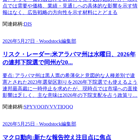
点では需要や価格、業績・見通しへの具体的な影響を示す情
報はなく、広告戦略の方向性を示す材料にとどまる
関連銘柄:
DIS
2026年5月27日 · Woodstock編集部
リスク・レーダー:米アラバマ州は水曜日、2026年
の連邦下院選で同州が20...
要点: アラバマ州は黒人票の希薄化と意図的な人種差別で違
憲とされた2023年選挙区割りを2026年下院選でも使えるよう
連邦最高裁に一時停止を求めたが、現時点では市場への直接
影響は乏しく、主な意味は2026年の下院支配を占う政策リ…
関連銘柄:
SPY
VOO
IVV
VTI
QQQ
2026年5月25日 · Woodstock編集部
マクロ動向:新たな報告控え注目点に焦点