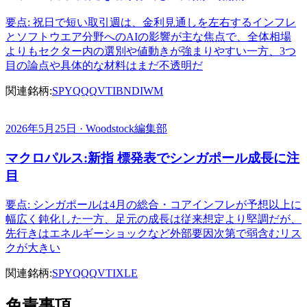
要点: 祝日で短い取引週は、金利見通しを左右するインフレ
とソフトウエア分野へのAIの影響が主な焦点で、全体相場
よりもセクター内の選別や値動きが強まりやすい一方、3つ
目の論点や具体的な材料はまだ不透明だ
関連銘柄:
SPY
QQQ
VTI
BND
IWM
2026年5月25日 · Woodstock編集部
マクロパルス:新指 標発表でシンガポール成長に注
目
要点: シンガポールは4月の総合・コアインフレが予想以上に
幅広く鈍化した一方、足元の成長は従来想定より堅調だが、
先行きはエネルギーショックなど外部要因次第で弱含むリス
クが大きい
関連銘柄:
SPY
QQQ
VTI
XLE
免責事項