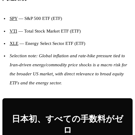
SPY
— S&P 500 ETF (ETF)
VTI
— Total Stock Market ETF (ETF)
XLE
— Energy Select Sector ETF (ETF)
Selection note: Global inflation and rate-hike pressure tied to
Iran-driven energy/commodity price shocks is a macro risk for
the broader US market, with direct relevance to broad equity
ETFs and the energy sector.
日本初、すべての手数料がゼ
ロ