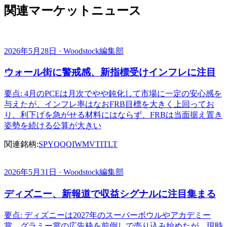
関連マーケットニュース
2026年5月28日 · Woodstock編集部
ウォール街に警戒感、新指標受けインフレに注目
要点: 4月のPCEは月次でやや鈍化して市場に一定の安心感を
与えたが、インフレ率はなおFRB目標を大きく上回ってお
り、利下げを急がせる材料にはならず、FRBは当面据え置き
姿勢を続ける公算が大きい
関連銘柄:
SPY
QQQ
IWM
VTI
TLT
2026年5月31日 · Woodstock編集部
ディズニー、新報道で収益シグナルに注目集まる
要点: ディズニーは2027年のスーパーボウルやアカデミー
賞、グラミー賞の広告枠を前倒しで売り込み始めたが、現時