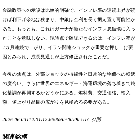
金融政策への示唆は比較的明確で、インフレ率の連続上昇が続
けば利下げ余地は狭まり、中銀は金利を長く据え置く可能性が
ある。もっとも、これはガーナが新たなインフレ悪循環に入っ
たことを意味しない。現時点で確認できるのは、インフレ率が
2カ月連続で上がり、イラン関連ショックが重要な押し上げ要
因とみられ、成長見通しが上方修正されたことだ。
今後の焦点は、外部ショックの持続性と日常的な物価への転嫁
の度合い、さらに世界のエネルギー・海運環境の落ち着きで鈍
化基調が再開するかどうかにある。燃料費、交通価格、輸入
額、値上がり品目の広がりを見極める必要がある。
2026-06-03T12:01:12.860690+00:00 UTC 公開
関連銘柄