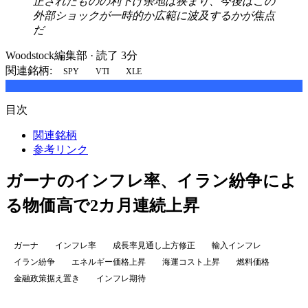
正されたものの利下げ余地は狭まり、今後はこの
外部ショックが一時的か広範に波及するかが焦点
だ
Woodstock編集部
·
読了 3分
関連銘柄:
SPY
VTI
XLE
目次
関連銘柄
参考リンク
ガーナのインフレ率、イラン紛争によ
る物価高で2カ月連続上昇
ガーナ
インフレ率
成長率見通し上方修正
輸入インフレ
イラン紛争
エネルギー価格上昇
海運コスト上昇
燃料価格
金融政策据え置き
インフレ期待