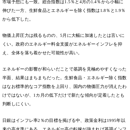
市場予想にも一致。総合指数は1.5％と4月の1.4％から小幅に
伸びた一方、生鮮食品とエネルギーを除く指数は1.8％と1.9％
から低下した。
物価上昇圧力は残るものの、5月に大幅に加速したとは言いに
くい。政府のエネルギー料金支援がエネルギーインフレを抑
え、全体を落ち着かせた可能性が高い。
エネルギーの影響が和らいだことで基調を見極めやすくなった
半面、結果はまちまちだった。生鮮食品・エネルギー除く指数
はなお標準的なコア指数を上回り、国内の物価圧力が消えたわ
けではないが、1カ月の低下だけで新たな傾向が定着したとも
判断しにくい。
日銀はインフレ率2％の目標を掲げる中、政策金利は1995年以
来の高水準にある。エネルギー高の転嫁が強まれば基調インフ