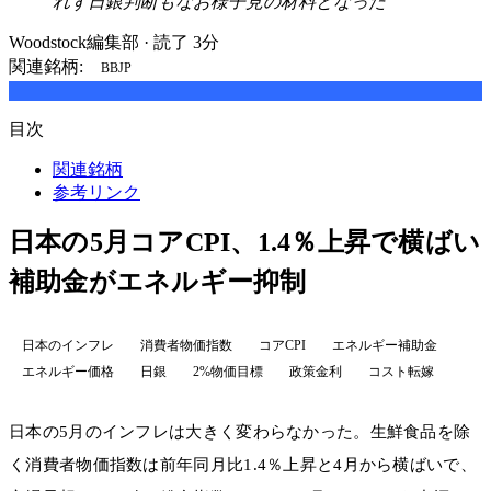
れず日銀判断もなお様子見の材料となった
Woodstock編集部
·
読了 3分
関連銘柄:
BBJP
目次
関連銘柄
参考リンク
日本の5月コアCPI、1.4％上昇で横ばい
補助金がエネルギー抑制
日本のインフレ
消費者物価指数
コアCPI
エネルギー補助金
エネルギー価格
日銀
2%物価目標
政策金利
コスト転嫁
日本の5月のインフレは大きく変わらなかった。生鮮食品を除
く消費者物価指数は前年同月比1.4％上昇と4月から横ばいで、