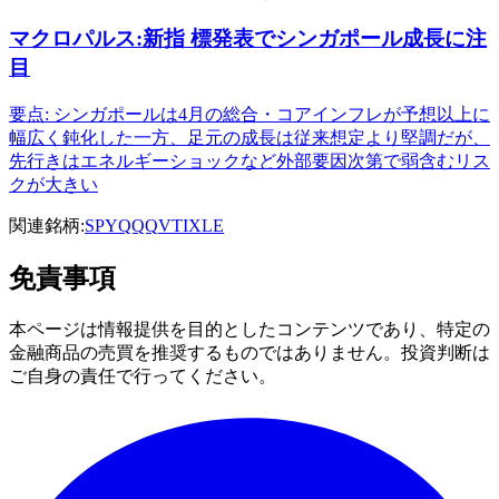
マクロパルス:新指 標発表でシンガポール成長に注
目
要点: シンガポールは4月の総合・コアインフレが予想以上に
幅広く鈍化した一方、足元の成長は従来想定より堅調だが、
先行きはエネルギーショックなど外部要因次第で弱含むリス
クが大きい
関連銘柄:
SPY
QQQ
VTI
XLE
免責事項
本ページは情報提供を目的としたコンテンツであり、特定の
金融商品の売買を推奨するものではありません。投資判断は
ご自身の責任で行ってください。