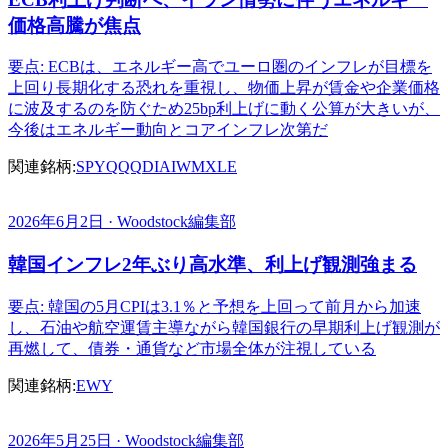
価格高騰が焦点
要点: ECBは、エネルギー高でユーロ圏のインフレが目標を
上回り長期化する恐れを重視し、物価上昇が賃金や企業価格
に波及するのを防ぐため25bp利上げに動く公算が大きいが、
今後はエネルギー動向とコアインフレ次第だ
関連銘柄:
SPY
QQQ
DIA
IWM
XLE
2026年6月2日 · Woodstock編集部
韓国インフレ2年ぶり高水準、利上げ観測強まる
要点: 韓国の5月CPIは3.1％と予想を上回って前月から加速
し、石油や航空運賃主導ながら韓国銀行の早期利上げ観測が
再燃して、債券・通貨など市場全体が注視している
関連銘柄:
EWY
2026年5月25日 · Woodstock編集部