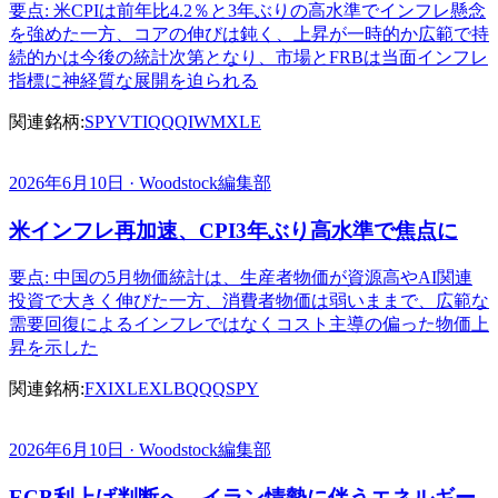
要点: 米CPIは前年比4.2％と3年ぶりの高水準でインフレ懸念
を強めた一方、コアの伸びは鈍く、上昇が一時的か広範で持
続的かは今後の統計次第となり、市場とFRBは当面インフレ
指標に神経質な展開を迫られる
関連銘柄:
SPY
VTI
QQQ
IWM
XLE
2026年6月10日 · Woodstock編集部
米インフレ再加速、CPI3年ぶり高水準で焦点に
要点: 中国の5月物価統計は、生産者物価が資源高やAI関連
投資で大きく伸びた一方、消費者物価は弱いままで、広範な
需要回復によるインフレではなくコスト主導の偏った物価上
昇を示した
関連銘柄:
FXI
XLE
XLB
QQQ
SPY
2026年6月10日 · Woodstock編集部
ECB利上げ判断へ、イラン情勢に伴うエネルギー