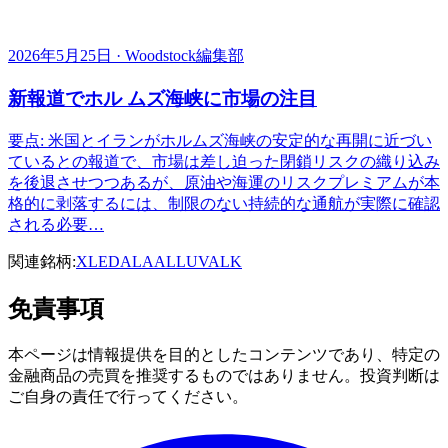
2026年5月25日 · Woodstock編集部
新報道でホル ムズ海峡に市場の注目
要点: 米国とイランがホルムズ海峡の安定的な再開に近づい
ているとの報道で、市場は差し迫った閉鎖リスクの織り込み
を後退させつつあるが、原油や海運のリスクプレミアムが本
格的に剥落するには、制限のない持続的な通航が実際に確認
される必要…
関連銘柄:
XLE
DAL
AAL
LUV
ALK
免責事項
本ページは情報提供を目的としたコンテンツであり、特定の
金融商品の売買を推奨するものではありません。投資判断は
ご自身の責任で行ってください。