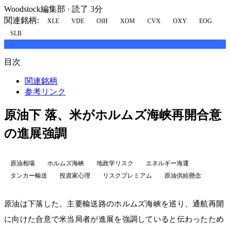
Woodstock編集部
·
読了 3分
関連銘柄:
XLE
VDE
OIH
XOM
CVX
OXY
EOG
SLB
目次
関連銘柄
参考リンク
原油下 落、米がホルムズ海峡再開合意
の進展強調
原油相場
ホルムズ海峡
地政学リスク
エネルギー海運
タンカー輸送
投資家心理
リスクプレミアム
原油供給懸念
原油は下落した。主要輸送路のホルムズ海峡を巡り、通航再開
に向けた合意で米当局者が進展を強調していると伝わったため