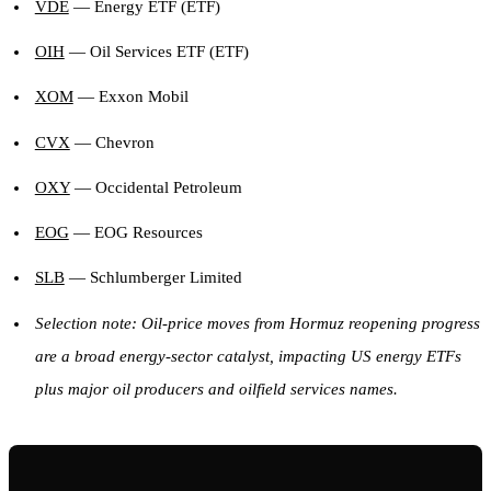
VDE
— Energy ETF (ETF)
OIH
— Oil Services ETF (ETF)
XOM
— Exxon Mobil
CVX
— Chevron
OXY
— Occidental Petroleum
EOG
— EOG Resources
SLB
— Schlumberger Limited
Selection note: Oil-price moves from Hormuz reopening progress
are a broad energy-sector catalyst, impacting US energy ETFs
plus major oil producers and oilfield services names.