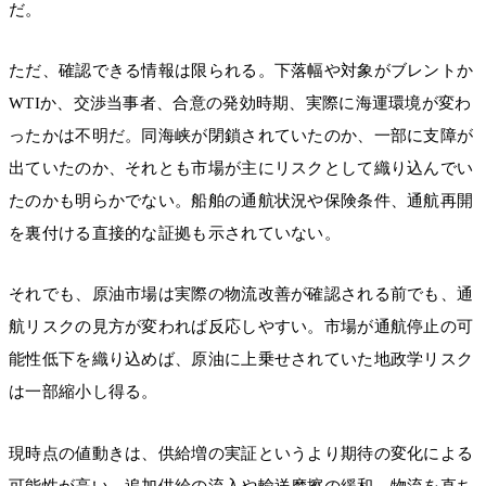
だ。
ただ、確認できる情報は限られる。下落幅や対象がブレントか
WTIか、交渉当事者、合意の発効時期、実際に海運環境が変わ
ったかは不明だ。同海峡が閉鎖されていたのか、一部に支障が
出ていたのか、それとも市場が主にリスクとして織り込んでい
たのかも明らかでない。船舶の通航状況や保険条件、通航再開
を裏付ける直接的な証拠も示されていない。
それでも、原油市場は実際の物流改善が確認される前でも、通
航リスクの見方が変われば反応しやすい。市場が通航停止の可
能性低下を織り込めば、原油に上乗せされていた地政学リスク
は一部縮小し得る。
現時点の値動きは、供給増の実証というより期待の変化による
可能性が高い。追加供給の流入や輸送摩擦の緩和、物流を直ち