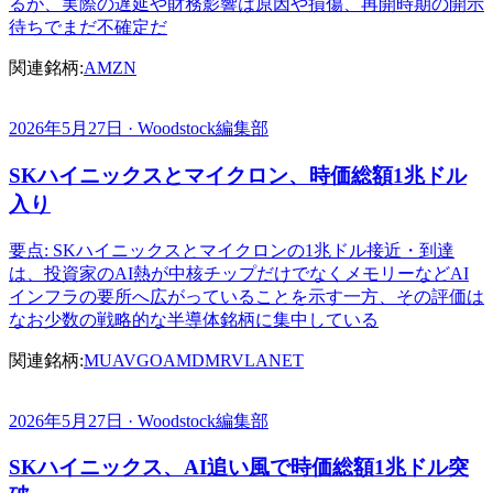
るが、実際の遅延や財務影響は原因や損傷、再開時期の開示
待ちでまだ不確定だ
関連銘柄:
AMZN
2026年5月27日 · Woodstock編集部
SKハイニックスとマイクロン、時価総額1兆ドル
入り
要点: SKハイニックスとマイクロンの1兆ドル接近・到達
は、投資家のAI熱が中核チップだけでなくメモリーなどAI
インフラの要所へ広がっていることを示す一方、その評価は
なお少数の戦略的な半導体銘柄に集中している
関連銘柄:
MU
AVGO
AMD
MRVL
ANET
2026年5月27日 · Woodstock編集部
SKハイニックス、AI追い風で時価総額1兆ドル突