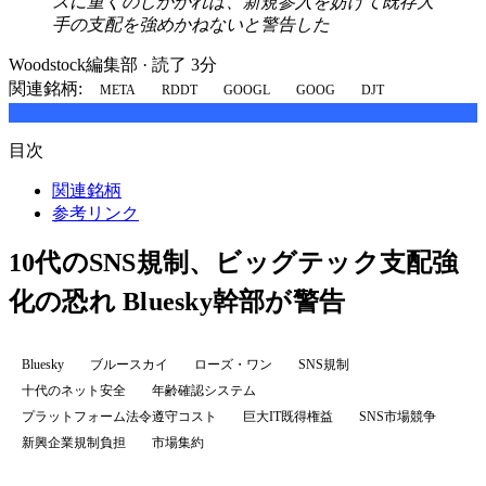
スに重くのしかかれば、新規参入を妨げて既存大
手の支配を強めかねないと警告した
Woodstock編集部
·
読了 3分
関連銘柄:
META
RDDT
GOOGL
GOOG
DJT
目次
関連銘柄
参考リンク
10代のSNS規制、ビッグテック支配強
化の恐れ Bluesky幹部が警告
Bluesky
ブルースカイ
ローズ・ワン
SNS規制
十代のネット安全
年齢確認システム
プラットフォーム法令遵守コスト
巨大IT既得権益
SNS市場競争
新興企業規制負担
市場集約