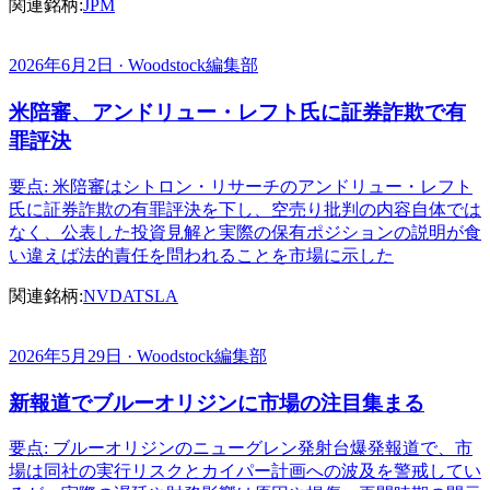
関連銘柄:
JPM
2026年6月2日 · Woodstock編集部
米陪審、アンドリュー・レフト氏に証券詐欺で有
罪評決
要点: 米陪審はシトロン・リサーチのアンドリュー・レフト
氏に証券詐欺の有罪評決を下し、空売り批判の内容自体では
なく、公表した投資見解と実際の保有ポジションの説明が食
い違えば法的責任を問われることを市場に示した
関連銘柄:
NVDA
TSLA
2026年5月29日 · Woodstock編集部
新報道でブルーオリジンに市場の注目集まる
要点: ブルーオリジンのニューグレン発射台爆発報道で、市
場は同社の実行リスクとカイパー計画への波及を警戒してい