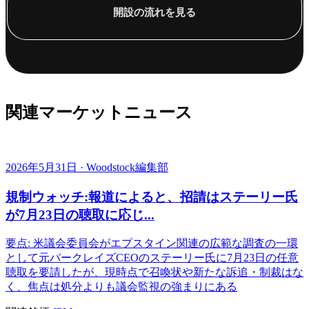
開設の流れを見る
関連マーケットニュース
2026年5月31日 · Woodstock編集部
規制ウォッチ:報道によると、招請はステーリー氏
が7月23日の聴取に応じ...
要点: 米議会委員会がエプスタイン関連の広範な調査の一環
として元バークレイズCEOのステーリー氏に7月23日の任意
聴取を要請したが、現時点で召喚状や新たな訴追・制裁はな
く、焦点は処分よりも議会監視の強まりにある