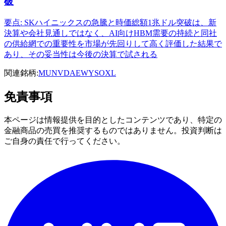
破
要点: SKハイニックスの急騰と時価総額1兆ドル突破は、新
決算や会社見通しではなく、AI向けHBM需要の持続と同社
の供給網での重要性を市場が先回りして高く評価した結果で
あり、その妥当性は今後の決算で試される
関連銘柄:
MU
NVDA
EWY
SOXL
免責事項
本ページは情報提供を目的としたコンテンツであり、特定の
金融商品の売買を推奨するものではありません。投資判断は
ご自身の責任で行ってください。