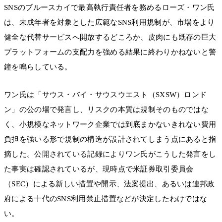
SNSのブルースカイで最高執行責任者を務めるローズ・ワン氏
は、未成年者を対象とした広範なSNS利用規制が、市場をより
健全な代替サービスへ開放するどころか、皮肉にも既存の巨大
プラットフォームの支配力を強める結果に終わりかねないと警
鐘を鳴らしている。
ワン氏は「サウス・バイ・サウスウエスト（SXSW）ロンド
ン」の公の場で発言し、リスクの本質は規制そのものではな
く、小規模なネットワーク企業では到底まかないきれない費用
負担を強いる形で規制の構造が設計されてしまう点にあると指
摘した。公開されている記録によりワン氏がこうした発言をし
た事実は確認されているが、現時点で米証券取引委員会
（SEC）による新しい措置や開示、法案提出、あるいは連邦政
府による十代のSNS利用禁止措置などが決定したわけではな
い。