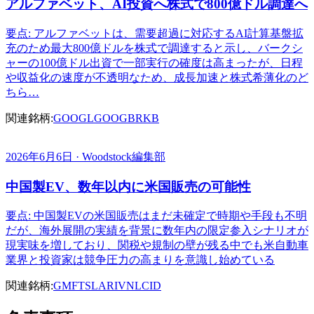
アルファベット、AI投資へ株式で800億ドル調達へ
要点: アルファベットは、需要超過に対応するAI計算基盤拡
充のため最大800億ドルを株式で調達すると示し、バークシ
ャーの100億ドル出資で一部実行の確度は高まったが、日程
や収益化の速度が不透明なため、成長加速と株式希薄化のど
ちら…
関連銘柄:
GOOGL
GOOG
BRKB
2026年6月6日 · Woodstock編集部
中国製EV、数年以内に米国販売の可能性
要点: 中国製EVの米国販売はまだ未確定で時期や手段も不明
だが、海外展開の実績を背景に数年内の限定参入シナリオが
現実味を増しており、関税や規制の壁が残る中でも米自動車
業界と投資家は競争圧力の高まりを意識し始めている
関連銘柄:
GM
F
TSLA
RIVN
LCID