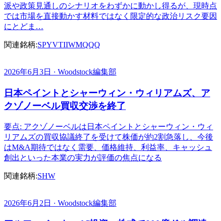
派や政策見通しのシナリオをわずかに動かし得るが、現時点
では市場を直接動かす材料ではなく限定的な政治リスク要因
にとどま…
関連銘柄:
SPY
VTI
IWM
QQQ
2026年6月3日 · Woodstock編集部
日本ペイントとシャーウィン・ウィリアムズ、ア
クゾノーベル買収交渉を終了
要点: アクゾノーベルは日本ペイントとシャーウィン・ウィ
リアムズの買収協議終了を受けて株価が約2割急落し、今後
はM&A期待ではなく需要、価格維持、利益率、キャッシュ
創出といった本業の実力が評価の焦点になる
関連銘柄:
SHW
2026年6月2日 · Woodstock編集部