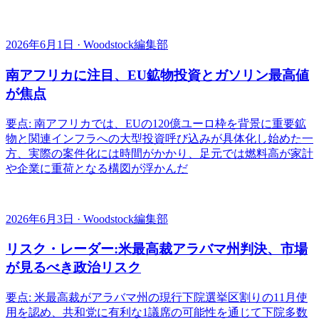
2026年6月1日 · Woodstock編集部
南アフリカに注目、EU鉱物投資とガソリン最高値
が焦点
要点: 南アフリカでは、EUの120億ユーロ枠を背景に重要鉱
物と関連インフラへの大型投資呼び込みが具体化し始めた一
方、実際の案件化には時間がかかり、足元では燃料高が家計
や企業に重荷となる構図が浮かんだ
2026年6月3日 · Woodstock編集部
リスク・レーダー:米最高裁アラバマ州判決、市場
が見るべき政治リスク
要点: 米最高裁がアラバマ州の現行下院選挙区割りの11月使
用を認め、共和党に有利な1議席の可能性を通じて下院多数