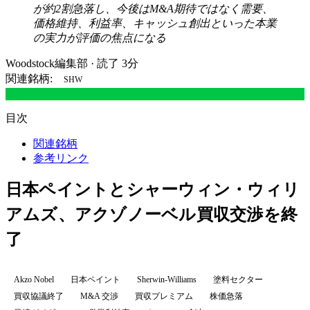
が約2割急落し、今後はM&A期待ではなく需要、
価格維持、利益率、キャッシュ創出といった本業
の実力が評価の焦点になる
Woodstock編集部
·
読了 3分
関連銘柄:
SHW
目次
関連銘柄
参考リンク
日本ペイントとシャーウィン・ウィリ
アムズ、アクゾノーベル買収交渉を終
了
Akzo Nobel
日本ペイント
Sherwin-Williams
塗料セクター
買収協議終了
M&A 交渉
買収プレミアム
株価急落