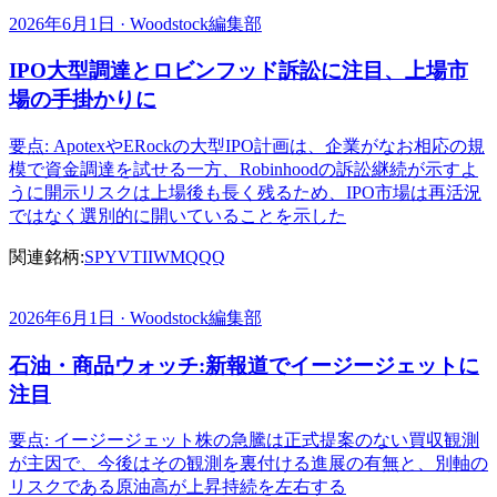
2026年6月1日 · Woodstock編集部
IPO大型調達とロビンフッド訴訟に注目、上場市
場の手掛かりに
要点: ApotexやERockの大型IPO計画は、企業がなお相応の規
模で資金調達を試せる一方、Robinhoodの訴訟継続が示すよ
うに開示リスクは上場後も長く残るため、IPO市場は再活況
ではなく選別的に開いていることを示した
関連銘柄:
SPY
VTI
IWM
QQQ
2026年6月1日 · Woodstock編集部
石油・商品ウォッチ:新報道でイージージェットに
注目
要点: イージージェット株の急騰は正式提案のない買収観測
が主因で、今後はその観測を裏付ける進展の有無と、別軸の
リスクである原油高が上昇持続を左右する