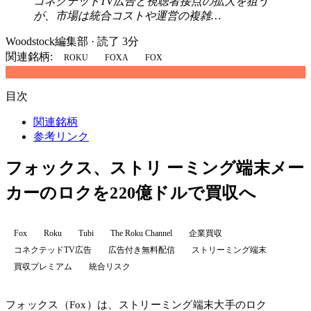
コネクテッドTV広告と視聴者接点の拡大を狙う
が、市場は統合コストや運営の複雑…
Woodstock編集部
·
読了 3分
関連銘柄:
ROKU
FOXA
FOX
目次
関連銘柄
参考リンク
フォックス、ストリ ーミング端末メー
カーのロクを220億ドルで買収へ
Fox
Roku
Tubi
The Roku Channel
企業買収
コネクテッドTV広告
広告付き無料配信
ストリーミング端末
買収プレミアム
統合リスク
フォックス（Fox）は、ストリーミング端末大手のロク