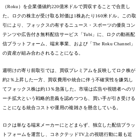
（Roku）を企業価値約220億米ドルで買収することで合意し
た。ロクの株主が受け取る対価は1株あたり160米ドル。この取
引により、フォックスの有するニュース・スポーツの優良コン
テンツや広告付き無料配信サービス「Tubi」に、ロクの動画配
信プラットフォーム、端末事業、および「The Roku Channel」
の資産が組み合わされることになる。
週明けの寄り前取引では、買収プレミアムを反映してロク株が
約2％上昇した一方、買収費用や統合に伴う不確実性を嫌気し
てフォックス株は約13％急落した。市場は広告や視聴者へのリ
ーチ拡大という戦略的意義を認めつつも、買い手が引き受ける
ことになる統合コストや運用の複雑さを懸念している。
ロクは単なる端末メーカーにとどまらず、独立した配信プラッ
トフォームを運営し、コネクテッドTV上の視聴行動に最も近