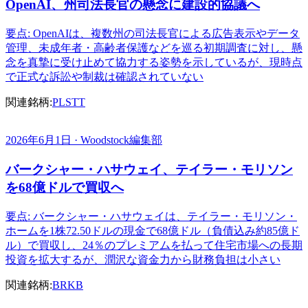
OpenAI、州司法長官の懸念に建設的協議へ
要点: OpenAIは、複数州の司法長官による広告表示やデータ
管理、未成年者・高齢者保護などを巡る初期調査に対し、懸
念を真摯に受け止めて協力する姿勢を示しているが、現時点
で正式な訴訟や制裁は確認されていない
関連銘柄:
PL
STT
2026年6月1日 · Woodstock編集部
バークシャー・ハサウェイ、テイラー・モリソン
を68億ドルで買収へ
要点: バークシャー・ハサウェイは、テイラー・モリソン・
ホームを1株72.50ドルの現金で68億ドル（負債込み約85億ド
ル）で買収し、24％のプレミアムを払って住宅市場への長期
投資を拡大するが、潤沢な資金力から財務負担は小さい
関連銘柄:
BRKB