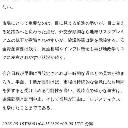
ない。
市場にとって重要なのは、目に見える前進の勢いが、目に見え
る足踏みへと変わった点だ。外交が順調なら地域リスクプレミ
アムの低下が意識されやすいが、協議停滞は逆を示唆する。安
全資産需要は残り、原油相場やインフレ懸念も再び地政学リス
クに左右されやすい状況が続く。
会合日程が早期に再設定されれば一時的な遅れとの見方が強ま
ろう。半面、中断が長引けば、市場は持続的な合意になお時間
を要すると受け止める可能性が高い。現時点で確かな事実は、
協議延期と訪問中止、そして当局が理由に「ロジスティクス」
を挙げたことまでである。
2026-06-19T08:01:04.151329+00:00 UTC 公開