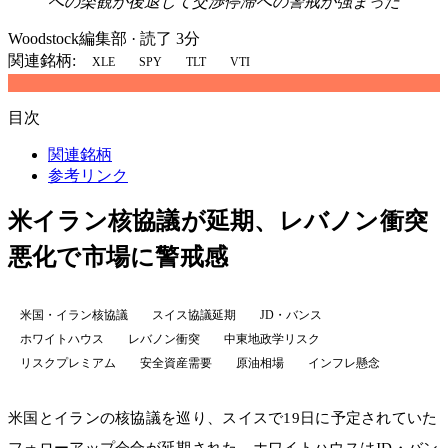
への楽観が後退して交渉停滞への警戒が強まった
Woodstock編集部
·
読了 3分
関連銘柄:
XLE
SPY
TLT
VTI
目次
関連銘柄
参考リンク
米イラン核協議が延期、レバノン衝突
悪化で市場に警戒感
米国・イラン核協議
スイス協議延期
JD・バンス
ホワイトハウス
レバノン衝突
中東地政学リスク
リスクプレミアム
安全資産需要
原油相場
インフレ懸念
米国とイランの核協議を巡り、スイスで19日に予定されていた
フォローアップ会合が延期された。ホワイトハウスはJD・バン