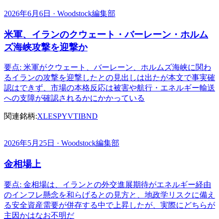
2026年6月6日 · Woodstock編集部
米軍、イランのクウェート・バーレーン・ホルム
ズ海峡攻撃を迎撃か
要点: 米軍がクウェート、バーレーン、ホルムズ海峡に関わ
るイランの攻撃を迎撃したとの見出しは出たが本文で事実確
認はできず、市場の本格反応は被害や航行・エネルギー輸送
への支障が確認されるかにかかっている
関連銘柄:
XLE
SPY
VTI
BND
2026年5月25日 · Woodstock編集部
金相場上
要点: 金相場は、イランとの外交進展期待がエネルギー経由
のインフレ懸念を和らげるとの見方と、地政学リスクに備え
る安全資産需要が併存する中で上昇したが、実際にどちらが
主因かはなお不明だ