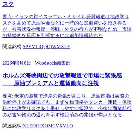
スク
要点: イランの対イスラエル・ミサイル発射報道は地政学リ
スクを高めて原油や金などに一時的な逃避買いを招き得る
が、被害状況や報復、停戦・外交の行方が不明なため、市場
の持続的な反応を判断するには追加情報待ちだ
関連銘柄:
SPY
VTI
QQQ
IWM
XLE
2026年6月6日 · Woodstock編集部
ホルムズ海峡周辺での攻撃報道で市場に緊張感
――原油プレミアムと運賃動向に注視
要点: 米軍の迎撃で湾岸の緊張が高まり、原油市場は実際の
供給停止が未確認でも、まず先物価格やタンカー運賃・保険
料に地政学リスクを上乗せしやすい状況で、今後は商業航行
の妨害や物流の遅れを示す検証済みの兆候が焦点となる
関連銘柄:
XLE
OIH
XOM
CVX
VLO