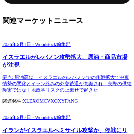
関連マーケットニュース
2026年6月1日 · Woodstock編集部
イスラエルがレバノン攻勢拡大、原油・商品市場
が注視
要点: 原油高は、イスラエルのレバノンでの作戦拡大で中東
情勢の悪化とイラン絡みの外交後退が意識され、実際の供給
障害ではなく地政学リスクの上乗せで起きた
関連銘柄:
XLE
XOM
CVX
OXY
FANG
2026年6月7日 · Woodstock編集部
イランがイスラエルへミサイル攻撃か、停戦にリ