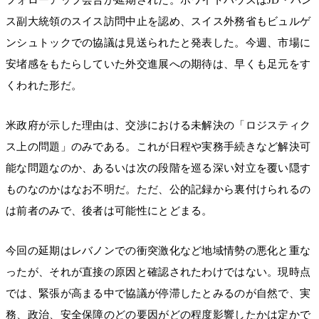
ス副大統領のスイス訪問中止を認め、スイス外務省もビュルゲ
ンシュトックでの協議は見送られたと発表した。今週、市場に
安堵感をもたらしていた外交進展への期待は、早くも足元をす
くわれた形だ。
米政府が示した理由は、交渉における未解決の「ロジスティク
ス上の問題」のみである。これが日程や実務手続きなど解決可
能な問題なのか、あるいは次の段階を巡る深い対立を覆い隠す
ものなのかはなお不明だ。ただ、公的記録から裏付けられるの
は前者のみで、後者は可能性にとどまる。
今回の延期はレバノンでの衝突激化など地域情勢の悪化と重な
ったが、それが直接の原因と確認されたわけではない。現時点
では、緊張が高まる中で協議が停滞したとみるのが自然で、実
務、政治、安全保障のどの要因がどの程度影響したかは定かで