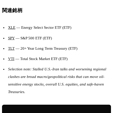
関連銘柄
XLE
— Energy Select Sector ETF (ETF)
SPY
— S&P 500 ETF (ETF)
TLT
— 20+ Year Long Term Treasury (ETF)
VTI
— Total Stock Market ETF (ETF)
Selection note: Stalled U.S.-Iran talks and worsening regional
clashes are broad macro/geopolitical risks that can move oil-
sensitive energy stocks, overall U.S. equities, and safe-haven
Treasuries.