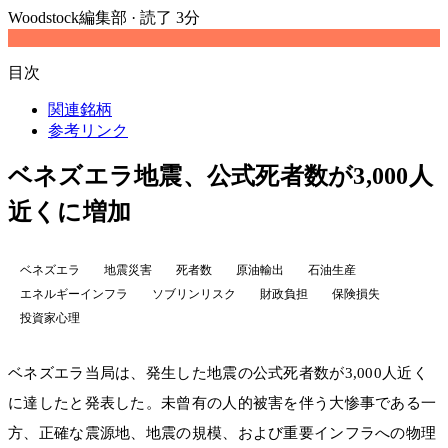
Woodstock編集部
·
読了 3分
目次
関連銘柄
参考リンク
ベネズエラ地震、公式死者数が3,000人
近くに増加
ベネズエラ
地震災害
死者数
原油輸出
石油生産
エネルギーインフラ
ソブリンリスク
財政負担
保険損失
投資家心理
ベネズエラ当局は、発生した地震の公式死者数が3,000人近く
に達したと発表した。未曾有の人的被害を伴う大惨事である一
方、正確な震源地、地震の規模、および重要インフラへの物理