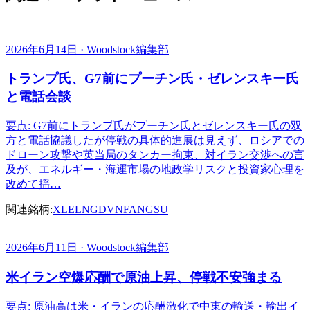
2026年6月14日 · Woodstock編集部
トランプ氏、G7前にプーチン氏・ゼレンスキー氏
と電話会談
要点: G7前にトランプ氏がプーチン氏とゼレンスキー氏の双
方と電話協議したが停戦の具体的進展は見えず、ロシアでの
ドローン攻撃や英当局のタンカー拘束、対イラン交渉への言
及が、エネルギー・海運市場の地政学リスクと投資家心理を
改めて揺…
関連銘柄:
XLE
LNG
DVN
FANG
SU
2026年6月11日 · Woodstock編集部
米イラン空爆応酬で原油上昇、停戦不安強まる
要点: 原油高は米・イランの応酬激化で中東の輸送・輸出イ