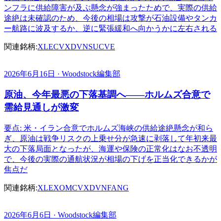
ンフラに供給障害が及ぶ懸念が強まったためで、実際の供給
途絶は未確認のため、今後の相場は攻撃が石油設備やタンカ
ー航路に波及するか、逆に緊張緩和へ向かうかに左右される
関連銘柄:
XLE
CVX
DVN
SU
CVE
2026年6月16日 · Woodstock編集部
原油、今年最悪の下落基調へ――ホルムズ合意で
需給見通しが激変
要点: 米・イラン合意でホルムズ海峡の供給途絶懸念が和ら
ぎ、原油は戦争リスクの上乗せ分が急速に剥落して年初来最
大の下落局面となったが、海運や保険の正常化はなお不透明
で、今後の実際の通航状況が相場の下げを正当化できるかが
焦点だ
関連銘柄:
XLE
XOM
CVX
DVN
FANG
2026年6月6日 · Woodstock編集部