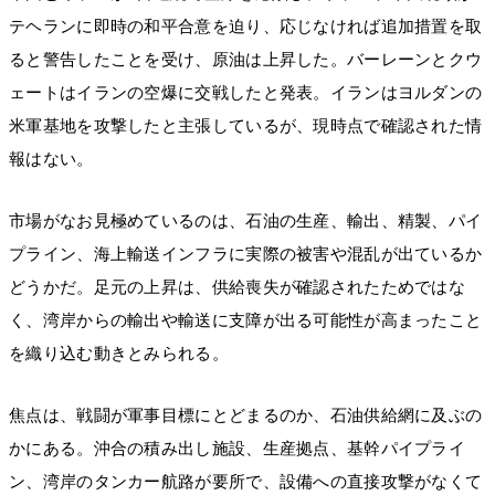
テヘランに即時の和平合意を迫り、応じなければ追加措置を取
ると警告したことを受け、原油は上昇した。バーレーンとクウ
ェートはイランの空爆に交戦したと発表。イランはヨルダンの
米軍基地を攻撃したと主張しているが、現時点で確認された情
報はない。
市場がなお見極めているのは、石油の生産、輸出、精製、パイ
プライン、海上輸送インフラに実際の被害や混乱が出ているか
どうかだ。足元の上昇は、供給喪失が確認されたためではな
く、湾岸からの輸出や輸送に支障が出る可能性が高まったこと
を織り込む動きとみられる。
焦点は、戦闘が軍事目標にとどまるのか、石油供給網に及ぶの
かにある。沖合の積み出し施設、生産拠点、基幹パイプライ
ン、湾岸のタンカー航路が要所で、設備への直接攻撃がなくて