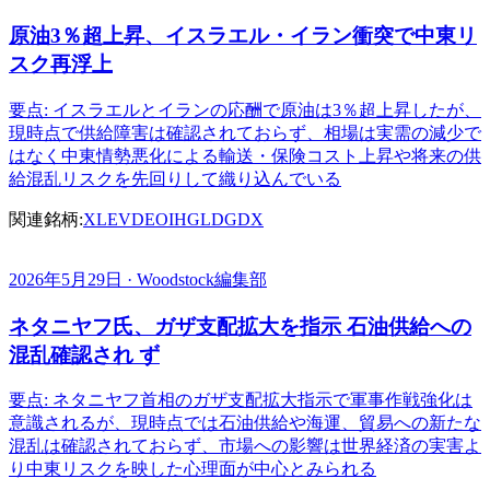
原油3％超上昇、イスラエル・イラン衝突で中東リ
スク再浮上
要点: イスラエルとイランの応酬で原油は3％超上昇したが、
現時点で供給障害は確認されておらず、相場は実需の減少で
はなく中東情勢悪化による輸送・保険コスト上昇や将来の供
給混乱リスクを先回りして織り込んでいる
関連銘柄:
XLE
VDE
OIH
GLD
GDX
2026年5月29日 · Woodstock編集部
ネタニヤフ氏、ガザ支配拡大を指示 石油供給への
混乱確認され ず
要点: ネタニヤフ首相のガザ支配拡大指示で軍事作戦強化は
意識されるが、現時点では石油供給や海運、貿易への新たな
混乱は確認されておらず、市場への影響は世界経済の実害よ
り中東リスクを映した心理面が中心とみられる