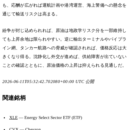
も、応酬が広がれば運航計画や港湾運営、海上警備への懸念を
通じて輸送リスクは高まる。
紛争が封じ込められれば、原油は地政学リスク分を一部維持し
ても上昇余地は限られやすい。逆に輸出ターミナルやパイプラ
イン網、タンカー航路への脅威が確認されれば、価格反応は大
きくなり得る。沈静化し外交が進めば、供給障害が出ていない
ことの確認とともに、原油価格の上昇は抑えられる見通しだ。
2026-06-11T05:32:42.702080+00:00 UTC 公開
関連銘柄
XLE
— Energy Select Sector ETF (ETF)
CVX
— Chevron