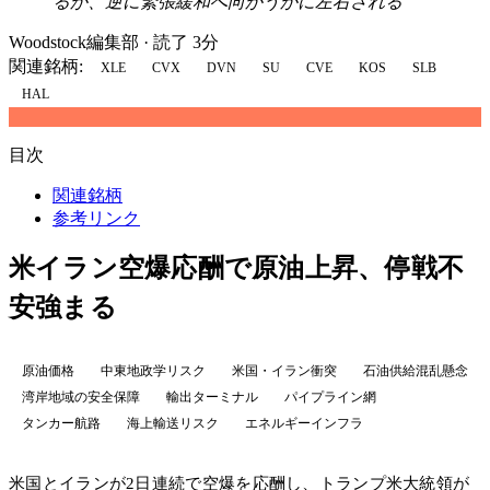
るか、逆に緊張緩和へ向かうかに左右される
Woodstock編集部
·
読了 3分
関連銘柄:
XLE
CVX
DVN
SU
CVE
KOS
SLB
HAL
目次
関連銘柄
参考リンク
米イラン空爆応酬で原油上昇、停戦不
安強まる
原油価格
中東地政学リスク
米国・イラン衝突
石油供給混乱懸念
湾岸地域の安全保障
輸出ターミナル
パイプライン網
タンカー航路
海上輸送リスク
エネルギーインフラ
米国とイランが2日連続で空爆を応酬し、トランプ米大統領が