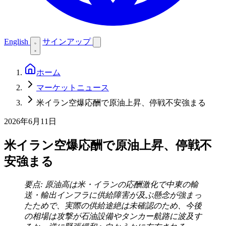
English
サインアップ
ホーム
マーケットニュース
米イラン空爆応酬で原油上昇、停戦不安強まる
2026年6月11日
米イラン空爆応酬で原油上昇、停戦不
安強まる
要点: 原油高は米・イランの応酬激化で中東の輸
送・輸出インフラに供給障害が及ぶ懸念が強まっ
たためで、実際の供給途絶は未確認のため、今後
の相場は攻撃が石油設備やタンカー航路に波及す