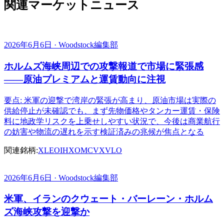
関連マーケットニュース
2026年6月6日 · Woodstock編集部
ホルムズ海峡周辺での攻撃報道で市場に緊張感
――原油プレミアムと運賃動向に注視
要点: 米軍の迎撃で湾岸の緊張が高まり、原油市場は実際の
供給停止が未確認でも、まず先物価格やタンカー運賃・保険
料に地政学リスクを上乗せしやすい状況で、今後は商業航行
の妨害や物流の遅れを示す検証済みの兆候が焦点となる
関連銘柄:
XLE
OIH
XOM
CVX
VLO
2026年6月6日 · Woodstock編集部
米軍、イランのクウェート・バーレーン・ホルム
ズ海峡攻撃を迎撃か