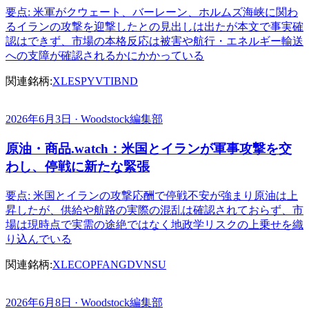
要点: 米軍がクウェート、バーレーン、ホルムズ海峡に関わ
るイランの攻撃を迎撃したとの見出しは出たが本文で事実確
認はできず、市場の本格反応は被害や航行・エネルギー輸送
への支障が確認されるかにかかっている
関連銘柄:
XLE
SPY
VTI
BND
2026年6月3日 · Woodstock編集部
原油・商品.watch：米国とイランが軍事攻撃を交
わし、停戦に新たな緊張
要点: 米国とイランの攻撃応酬で停戦不安が強まり原油は上
昇したが、供給や航路の実際の混乱は確認されておらず、市
場は現時点で実需の途絶ではなく地政学リスクの上乗せを織
り込んでいる
関連銘柄:
XLE
COP
FANG
DVN
SU
2026年6月8日 · Woodstock編集部