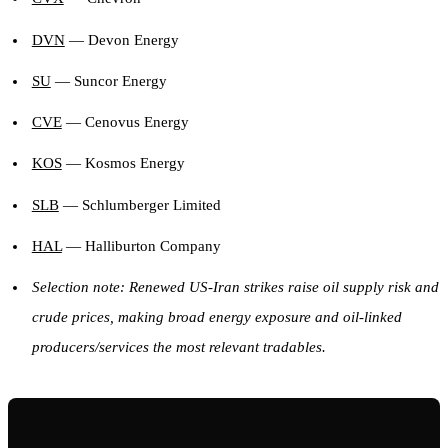
DVN
— Devon Energy
SU
— Suncor Energy
CVE
— Cenovus Energy
KOS
— Kosmos Energy
SLB
— Schlumberger Limited
HAL
— Halliburton Company
Selection note: Renewed US-Iran strikes raise oil supply risk and
crude prices, making broad energy exposure and oil-linked
producers/services the most relevant tradables.