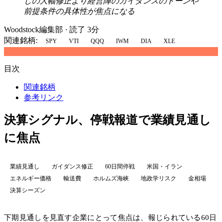
しの大幅修正より経営陣のガイダンスのトーンや
前提条件の具体性が焦点になる
Woodstock編集部
·
読了 3分
関連銘柄:
SPY
VTI
QQQ
IWM
DIA
XLE
目次
関連銘柄
参考リンク
決算シグナル、停戦報道で業績見通し
に焦点
業績見通し
ガイダンス修正
60日間停戦
米国・イラン
エネルギー価格
輸送費
ホルムズ海峡
地政学リスク
金相場
決算シーズン
下期見通しを見直す企業にとって焦点は、報じられている60日