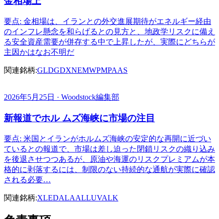
金相場上
要点: 金相場は、イランとの外交進展期待がエネルギー経由
のインフレ懸念を和らげるとの見方と、地政学リスクに備え
る安全資産需要が併存する中で上昇したが、実際にどちらが
主因かはなお不明だ
関連銘柄:
GLD
GDX
NEM
WPM
PAAS
2026年5月25日 · Woodstock編集部
新報道でホル ムズ海峡に市場の注目
要点: 米国とイランがホルムズ海峡の安定的な再開に近づい
ているとの報道で、市場は差し迫った閉鎖リスクの織り込み
を後退させつつあるが、原油や海運のリスクプレミアムが本
格的に剥落するには、制限のない持続的な通航が実際に確認
される必要…
関連銘柄:
XLE
DAL
AAL
LUV
ALK