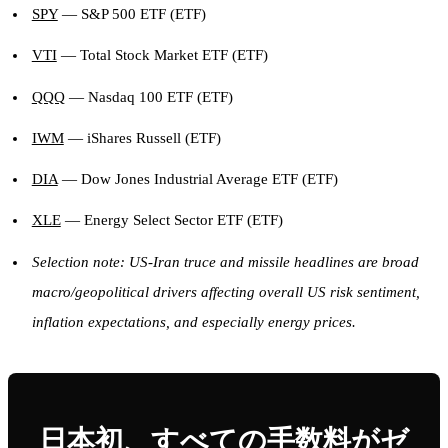
SPY
— S&P 500 ETF (ETF)
VTI
— Total Stock Market ETF (ETF)
QQQ
— Nasdaq 100 ETF (ETF)
IWM
— iShares Russell (ETF)
DIA
— Dow Jones Industrial Average ETF (ETF)
XLE
— Energy Select Sector ETF (ETF)
Selection note: US-Iran truce and missile headlines are broad
macro/geopolitical drivers affecting overall US risk sentiment,
inflation expectations, and especially energy prices.
日本初、すべての手数料がゼ