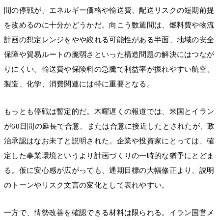
間の停戦が、エネルギー価格や輸送費、配送リスクの短期前提
を改めるのに十分かどうかだ。向こう数週間は、燃料費や物流
計画の想定レンジをやや絞れる可能性がある半面、地域の安全
保障や貿易ルートの脆弱さといった構造問題の解決にはつなが
りにくい。輸送費や保険料の急騰で利益率が振れやすい航空、
製造、化学、消費関連には特に重要となる。
もっとも停戦は暫定的だ。木曜遅くの報道では、米国とイラン
が60日間の延長で合意、または合意に接近したとされたが、政
治承認はなお未了と説明された。企業や投資家にとっては、確
定した事業環境というより計画づくりの一時的な猶予にとどま
る。仮に安心感が広がっても、通期目標の大幅修正より、説明
のトーンやリスク文言の変化として表れやすい。
一方で、情勢改善を確認できる材料は限られる。イラン国営メ