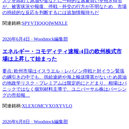
スクを高めて原油や金などに一時的な逃避買いを招き得る
が、被害状況や報復、停戦・外交の行方が不明なため、市場
の持続的な反応を判断するには追加情報待ちだ
関連銘柄:
SPY
VTI
QQQ
IWM
XLE
2026年6月4日 · Woodstock編集部
エネルギー・コモディティ速報:4日の欧州株式市
場は上昇して始まった
要点: 欧州市場はイスラエル・レバノン停戦と対イラン緊張
の綱引きの中でも、供給途絶や海上輸送障害がないため原油
の地政学リスク・プレミアムは限定的にとどまり、相場はパ
ニックではなく個別材料主導で、ユニバーサル株はパーシン
グの売却報…
関連銘柄:
XLE
XOM
CVX
OXY
VLO
2026年6月8日 · Woodstock編集部