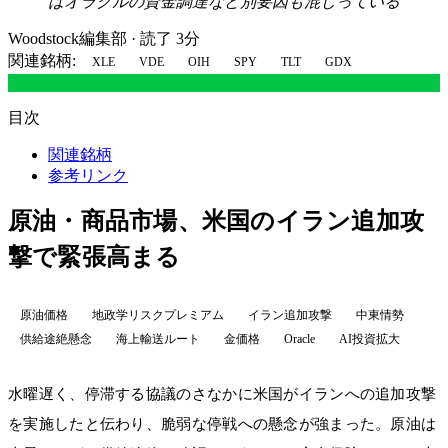
はオラクルの資金調達など別要因も混じっている
Woodstock編集部
·
読了 3分
関連銘柄:
XLE
VDE
OIH
SPY
TLT
GDX
目次
関連銘柄
参考リンク
原油・商品市場、米国のイラン追加攻
撃で緊張高まる
原油価格
地政学リスクプレミアム
イラン追加攻撃
中東情勢
供給途絶懸念
海上輸送ルート
金価格
Oracle
AI投資拡大
水曜遅く、停滞する協議のさなかに米国がイランへの追加攻撃
を実施したと伝わり、脆弱な停戦への懸念が強まった。原油は