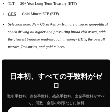
TLT
— 20+ Year Long Term Treasury (ETF)
GDX
— Gold Miners ETF (ETF)
Selection note: New US strikes on Iran are a macro geopolitical
shock driving oil higher and pressuring broad risk assets, with
the clearest tradable read-through in energy ETFs, the overall
market, Treasuries, and gold miners.
日本初、すべての手数料がゼ
ロ
取引手数料、為替手数料、残高手数料、出金手数料がすべ
て、回数・金額の制限なしに無料