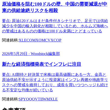
原油価格を阻む100ドルの壁、中国の需要減退が中
東の供給途絶リスクを相殺
要点: 原油120ドルはまだ条件付きシナリオで、足元では供給
減少を中国の輸入鈍化が相殺しているため、ホルムズ海峡へ
の警戒はあるものの価格は100ドル未満にとどまっている
関連銘柄:
XLE
COM
XOM
CVX
COP
2026年5月29日 · Woodstock編集部
新たな経済指標発表でインフレに注目
要点: AI期待と好決算で米株は最高値圏にある一方、金高と
原油供給不安が示すように投資家はインフレ再燃や地政学リ
スクへの警戒を維持しており、成長を買いつつヘッジも続け
る不安定な均衡が続いている
関連銘柄:
SPY
QQQ
VTI
IWM
XLE