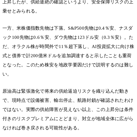
上昇したが、供給途絶の確認というより、安全保障リスクの上
乗せとみられる。
一方、米株価指数先物は下落。S&P500先物は0.4％安、ナスダ
ック100先物は0.6％安、ダウ先物は123ドル安（0.3％安）。た
だ、オラクル株が時間外で11％超下落し、AI投資拡大に向け株
式と債券で計200億米ドルを追加調達すると示したことも重荷
となった。このため株安を地政学要因だけで説明するのは難し
い。
原油高は緊張激化で将来の供給逼迫リスクを織り込んだ動き
で、現時点で設備被害、輸出停止、航路封鎖が確認されたわけ
ではない。実際の供給障害が見えない以上、この上昇分は条件
付きのリスクプレミアムにとどまり、対立が地域全体に広がら
なければ巻き戻される可能性がある。