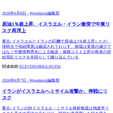
2026年6月8日 · Woodstock編集部
原油3％超上昇、イスラエル・イラン衝突で中東リ
スク再浮上
要点: イスラエルとイランの応酬で原油は3％超上昇したが、
現時点で供給障害は確認されておらず、相場は実需の減少で
はなく中東情勢悪化による輸送・保険コスト上昇や将来の供
給混乱リスクを先回りして織り込んでいる
関連銘柄:
XLE
VDE
OIH
GLD
GDX
2026年6月7日 · Woodstock編集部
イランがイスラエルへミサイル攻撃か、停戦にリ
スク
要点: イランの対イスラエル・ミサイル発射報道は地政学リ