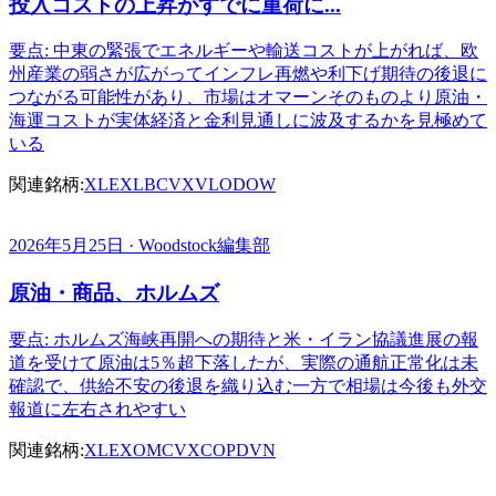
投入コストの上昇がすでに重荷に...
要点: 中東の緊張でエネルギーや輸送コストが上がれば、欧
州産業の弱さが広がってインフレ再燃や利下げ期待の後退に
つながる可能性があり、市場はオマーンそのものより原油・
海運コストが実体経済と金利見通しに波及するかを見極めて
いる
関連銘柄:
XLE
XLB
CVX
VLO
DOW
2026年5月25日 · Woodstock編集部
原油・商品、ホルムズ
要点: ホルムズ海峡再開への期待と米・イラン協議進展の報
道を受けて原油は5％超下落したが、実際の通航正常化は未
確認で、供給不安の後退を織り込む一方で相場は今後も外交
報道に左右されやすい
関連銘柄:
XLE
XOM
CVX
COP
DVN