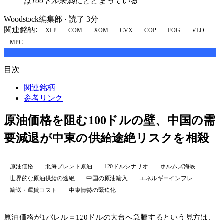
は100ドル未満にとどまっている
Woodstock編集部
·
読了 3分
関連銘柄:
XLE
COM
XOM
CVX
COP
EOG
VLO
MPC
目次
関連銘柄
参考リンク
原油価格を阻む100ドルの壁、中国の需
要減退が中東の供給途絶リスクを相殺
原油価格
北海ブレント原油
120ドルシナリオ
ホルムズ海峡
世界的な原油供給の途絶
中国の原油輸入
エネルギーインフレ
輸送・運賃コスト
中東情勢の緊迫化
原油価格が1バレル＝120ドルの大台へ急騰するという見方は、