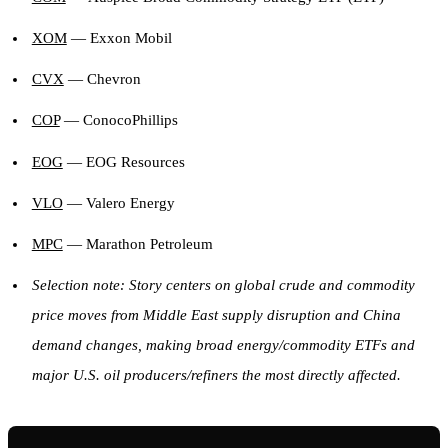
XOM
— Exxon Mobil
CVX
— Chevron
COP
— ConocoPhillips
EOG
— EOG Resources
VLO
— Valero Energy
MPC
— Marathon Petroleum
Selection note: Story centers on global crude and commodity
price moves from Middle East supply disruption and China
demand changes, making broad energy/commodity ETFs and
major U.S. oil producers/refiners the most directly affected.