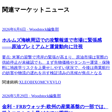
関連マーケットニュース
2026年6月6日 · Woodstock編集部
ホルムズ海峡周辺での攻撃報道で市場に緊張感
――原油プレミアムと運賃動向に注視
要点: 米軍の迎撃で湾岸の緊張が高まり、原油市場は実際の
供給停止が未確認でも、まず先物価格やタンカー運賃・保険
料に地政学リスクを上乗せしやすい状況で、今後は商業航行
の妨害や物流の遅れを示す検証済みの兆候が焦点となる
関連銘柄:
XLE
OIH
XOM
CVX
VLO
2026年5月29日 · Woodstock編集部
金利・FRBウォッチ:欧州の産業基盤の一部では、