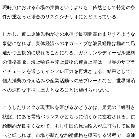
現時点における市場の実勢というよりも、依然として特定の条
件が重なった場合のリスクシナリオにとどまっている。
しかし、仮に原油先物がその水準で長期間高止まりするような
事態になれば、実体経済へのネガティブな波及経路は極めて迅
速かつ直接的に現れることになる。ガソリンやディーゼル燃料
の価格高騰、海上輸送や陸上貨物の運賃上昇は、世界のサプラ
イチェーンを通じてインフレ圧力を再燃させる。結果として、
個人消費の冷え込みや産業活動への急ブレーキなど、世界経済
への深刻な下押し圧力となることは避けられない。
こうしたリスクが現実味を帯びるかどうかは、足元の「綱引き
状態」にある需給バランスがどちらに傾くかに左右される。供
給制約が長引くなかで、もし中国の原油輸入が底打ちして回復
へと転じれば、市場が新たな均衡価格を模索する過程で、原油