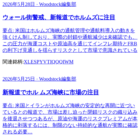
2026年5月28日 · Woodstock編集部
ウォール街警戒、新報道でホルムズに注目
要点: 米国はホルムズ海峡の通航管理や通航料導入の動きを
強くけん制しており、実際の封鎖や通航減少は未確認でも、
この圧力が海運コストや原油高を通じてインフレ期待とFRB
の利下げ見通しを揺らすリスクとして市場で意識されている
関連銘柄:
XLE
SPY
VTI
QQQ
IWM
2026年5月25日 · Woodstock編集部
新報道でホル ムズ海峡に市場の注目
要点: 米国とイランがホルムズ海峡の安定的な再開に近づい
ているとの報道で、市場は差し迫った閉鎖リスクの織り込み
を後退させつつあるが、原油や海運のリスクプレミアムが本
格的に剥落するには、制限のない持続的な通航が実際に確認
される必要…