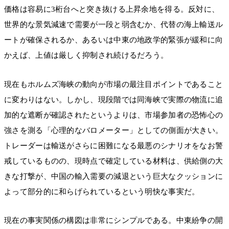
価格は容易に3桁台へと突き抜ける上昇余地を得る。反対に、
世界的な景気減速で需要が一段と弱含むか、代替の海上輸送ル
ートが確保されるか、あるいは中東の地政学的緊張が緩和に向
かえば、上値は厳しく抑制され続けるだろう。
現在もホルムズ海峡の動向が市場の最注目ポイントであること
に変わりはない。しかし、現段階では同海峡で実際の物流に追
加的な遮断が確認されたというよりは、市場参加者の恐怖心の
強さを測る「心理的なバロメーター」としての側面が大きい。
トレーダーは輸送がさらに困難になる最悪のシナリオをなお警
戒しているものの、現時点で確定している材料は、供給側の大
きな打撃が、中国の輸入需要の減退という巨大なクッションに
よって部分的に和らげられているという明快な事実だ。
現在の事実関係の構図は非常にシンプルである。中東紛争の開