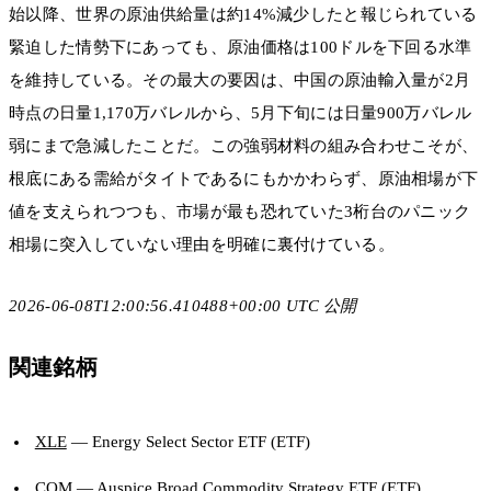
始以降、世界の原油供給量は約14%減少したと報じられている
緊迫した情勢下にあっても、原油価格は100ドルを下回る水準
を維持している。その最大の要因は、中国の原油輸入量が2月
時点の日量1,170万バレルから、5月下旬には日量900万バレル
弱にまで急減したことだ。この強弱材料の組み合わせこそが、
根底にある需給がタイトであるにもかかわらず、原油相場が下
値を支えられつつも、市場が最も恐れていた3桁台のパニック
相場に突入していない理由を明確に裏付けている。
2026-06-08T12:00:56.410488+00:00 UTC 公開
関連銘柄
XLE
— Energy Select Sector ETF (ETF)
COM
— Auspice Broad Commodity Strategy ETF (ETF)