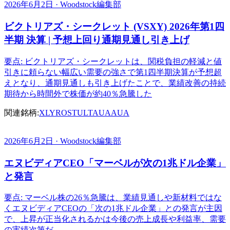
2026年6月2日 · Woodstock編集部
ビクトリアズ・シークレット (VSXY) 2026年第1四
半期 決算 | 予想上回り通期見通し引き上げ
要点: ビクトリアズ・シークレットは、関税負担の軽減と値
引きに頼らない幅広い需要の強さで第1四半期決算が予想超
えとなり、通期見通しも引き上げたことで、業績改善の持続
期待から時間外で株価が約40％急騰した
関連銘柄:
XLY
ROST
ULTA
UAA
UA
2026年6月2日 · Woodstock編集部
エヌビディアCEO「マーベルが次の1兆ドル企業」
と発言
要点: マーベル株の26％急騰は、業績見通しや新材料ではな
くエヌビディアCEOの「次の1兆ドル企業」との発言が主因
で、上昇が正当化されるかは今後の売上成長や利益率、需要
の実績次第だ