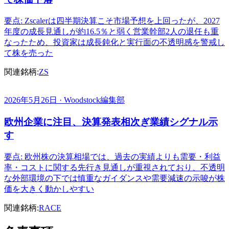
要点: Zscalerは四半期決算こそ市場予想を上回ったが、2027
年度の成長見通しが約16.5％と弱く営業幹部2人の退任も重
なったため、投資家は成長鈍化と実行面の不透明感を警戒し
て株を売った
関連銘柄:
ZS
2026年5月26日 · Woodstock編集部
欧州企業に注目、決算発表相次ぎ業績シグナル示
す
要点: 欧州株の決算相場では、過去の実績よりも需要・利益
率・コストに関する先行き見通しが重視されており、不透明
な外部環境の下では慎重なガイダンスや需要減速の示唆が株
価を大きく動かしやすい
関連銘柄:
RACE