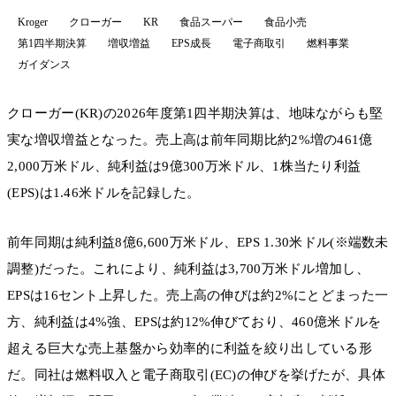
Kroger
クローガー
KR
食品スーパー
食品小売
第1四半期決算
増収増益
EPS成長
電子商取引
燃料事業
ガイダンス
クローガー(KR)の2026年度第1四半期決算は、地味ながらも堅
実な増収増益となった。売上高は前年同期比約2%増の461億
2,000万米ドル、純利益は9億300万米ドル、1株当たり利益
(EPS)は1.46米ドルを記録した。
前年同期は純利益8億6,600万米ドル、EPS 1.30米ドル(※端数未
調整)だった。これにより、純利益は3,700万米ドル増加し、
EPSは16セント上昇した。売上高の伸びは約2%にとどまった一
方、純利益は4%強、EPSは約12%伸びており、460億米ドルを
超える巨大な売上基盤から効率的に利益を絞り出している形
だ。同社は燃料収入と電子商取引(EC)の伸びを挙げたが、具体