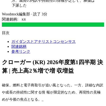
方、成長の内訳や持続性の情報が乏しく、株価は
下落した
Woodstock編集部
·
読了 3分
関連銘柄:
KR
目次
ガイダンスとアナリストコンセンサス
関連銘柄
参考リンク
クローガー (KR) 2026年度第1四半期 決
算 | 売上高2％増で増 収増益
確保。燃料と電子商取引が追い風となった。一方、詳細な内訳
や成長の持続性に関する情 報が限定的なため、再現性の見極
めが今後の焦点となる。_