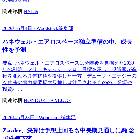
関連銘柄:
NVDA
2026年6月3日 · Woodstock編集部
ハネウェル・エアロスペース独立準備の中、成長
性を予測
要点: ハネウェル・エアロスペースは分離後を見据えた2030
年の利益・フリーキャッシュフロー目標を示し、投資家が進
捗を測れる具体材料を提供した一方、デューク・エナジーの
AI由来の電力需要拡大見通しは注目されるものの、業績や
投資計…
関連銘柄:
HON
DUK
ITA
XLU
GE
2026年5月28日 · Woodstock編集部
Zscaler、決算は予想上回るも中長期見通しに懸 念
で株価下落