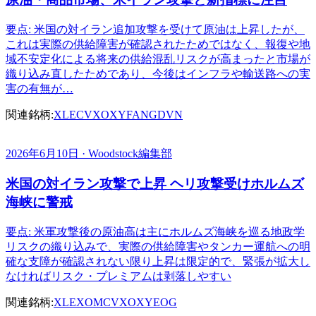
要点: 米国の対イラン追加攻撃を受けて原油は上昇したが、
これは実際の供給障害が確認されたためではなく、報復や地
域不安定化による将来の供給混乱リスクが高まったと市場が
織り込み直したためであり、今後はインフラや輸送路への実
害の有無が…
関連銘柄:
XLE
CVX
OXY
FANG
DVN
2026年6月10日 · Woodstock編集部
米国の対イラン攻撃で上昇 ヘリ攻撃受けホルムズ
海峡に警戒
要点: 米軍攻撃後の原油高は主にホルムズ海峡を巡る地政学
リスクの織り込みで、実際の供給障害やタンカー運航への明
確な支障が確認されない限り上昇は限定的で、緊張が拡大し
なければリスク・プレミアムは剥落しやすい
関連銘柄:
XLE
XOM
CVX
OXY
EOG