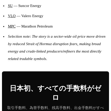
SU
— Suncor Energy
VLO
— Valero Energy
MPC
— Marathon Petroleum
Selection note: The story is a sector-wide oil price move driven
by reduced Strait of Hormuz disruption fears, making broad
energy and crude-linked producers/refiners the most directly
related tradable symbols.
日本初、すべての手数料がゼ
ロ
取引手数料、為替手数料、残高手数料、出金手数料がすべ