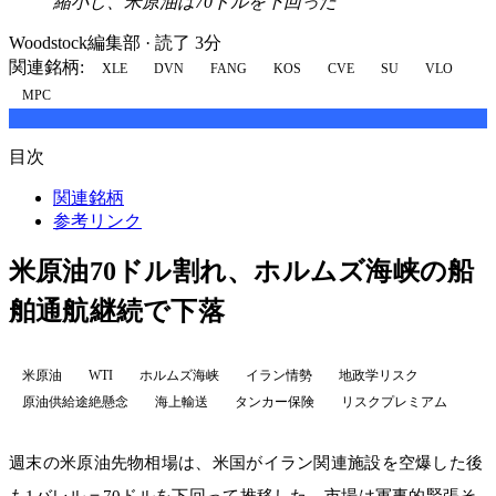
縮小し、米原油は70ドルを下回った
Woodstock編集部
·
読了 3分
関連銘柄:
XLE
DVN
FANG
KOS
CVE
SU
VLO
MPC
目次
関連銘柄
参考リンク
米原油70ドル割れ、ホルムズ海峡の船
舶通航継続で下落
米原油
WTI
ホルムズ海峡
イラン情勢
地政学リスク
原油供給途絶懸念
海上輸送
タンカー保険
リスクプレミアム
週末の米原油先物相場は、米国がイラン関連施設を空爆した後
も1バレル＝70ドルを下回って推移した。市場は軍事的緊張そ