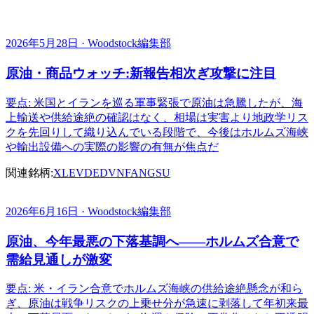
2026年5月28日 · Woodstock編集部
原油・商品ウォッチ:新報告相次ぎ攻撃に注目
要点: 米国とイランを巡る軍事緊張で原油は急騰したが、海
上輸送や供給途絶の確認はなく、相場は実害より地政学リス
クを先回りして織り込んでいる段階で、今後はホルムズ海峡
や輸出設備への実際の影響の有無が焦点だ
関連銘柄:
XLE
VDE
DVN
FANG
SU
2026年6月16日 · Woodstock編集部
原油、今年最悪の下落基調へ――ホルムズ合意で
需給見通しが激変
要点: 米・イラン合意でホルムズ海峡の供給途絶懸念が和ら
ぎ、原油は戦争リスクの上乗せ分が急速に剥落して年初来最