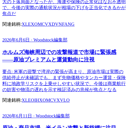
大の下落局面となったが、海運や保険の正常化はなお不透明
で、今後の実際の通航状況が相場の下げを正当化できるかが
焦点だ
関連銘柄:
XLE
XOM
CVX
DVN
FANG
2026年6月6日 · Woodstock編集部
ホルムズ海峡周辺での攻撃報道で市場に緊張感
――原油プレミアムと運賃動向に注視
要点: 米軍の迎撃で湾岸の緊張が高まり、原油市場は実際の
供給停止が未確認でも、まず先物価格やタンカー運賃・保険
料に地政学リスクを上乗せしやすい状況で、今後は商業航行
の妨害や物流の遅れを示す検証済みの兆候が焦点となる
関連銘柄:
XLE
OIH
XOM
CVX
VLO
2026年6月11日 · Woodstock編集部
原油・商品市場、米イラン攻撃と新指標に注目