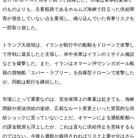
のものよりも、主要航路であるホルムズ海峡で目立った供給障
害が発生していない点を重視し、織り込んでいた有事リスクを
一部取り崩した。
トランプ大統領は、イランが航行中の船舶をドローンで攻撃し
て停戦に違反したと主張し、米中央軍はイランのミサイル施設
などを爆撃した。また、イランはオマーン沖でシンガポール船
籍の貨物船「エバー・ラブリー」を自爆型ドローンで攻撃した
が、同船は航行を継続した。
市場にとって重要なのは、安全保障上の事案は起きても、海峡
閉鎖や原油供給の途絶、広範なルート変更といった実質的な供
給ショックに至っていないことだ。オマーンによる通航船舶へ
の課金観測も浮上したが、これは直ちに供給停止を意味するも
のではない。今後も通航が維持されればリスク上乗せ分はさら