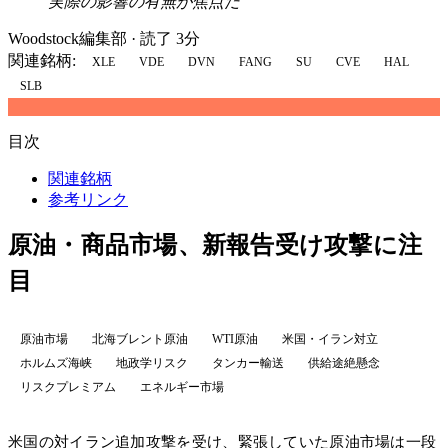
実際の影響の有無が焦点だ
Woodstock編集部
·
読了 3分
関連銘柄:
XLE
VDE
DVN
FANG
SU
CVE
HAL
SLB
目次
関連銘柄
参考リンク
原油・商品市場、新報告受け攻撃に注
目
原油市場
北海ブレント原油
WTI原油
米国・イラン対立
ホルムズ海峡
地政学リスク
タンカー輸送
供給途絶懸念
リスクプレミアム
エネルギー市場
米国の対イラン追加攻撃を受け、緊張していた原油市場は一段