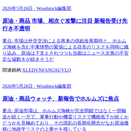
2026年5月26日 · Woodstock編集部
原油・商品 市場、相次ぐ攻撃に注目 新報告受け先
行き不透明
要点: 市場は外交交渉による将来の供給改善期待と、ホルム
ズ海峡を含む中東情勢の緊張による目先のリスクを同時に織
り込み、原油は下支えされつつも当面はニュース次第の不安
定な値動きが続きそうだ
関連銘柄:
XLE
DVN
FANG
SU
VLO
2026年5月26日 · Woodstock編集部
原油・商品ウォッチ、新報告でホルムズに焦点
要点: 原油市場は、ホルムズ海峡が完全閉鎖ではなく一部輸
送が続く一方で、軍事行動や機雷リスクで機能低下が続くか
どうかを見極めており、その混乱の長期化懸念がなお原油価
格に地政学リスクの上乗せを残している