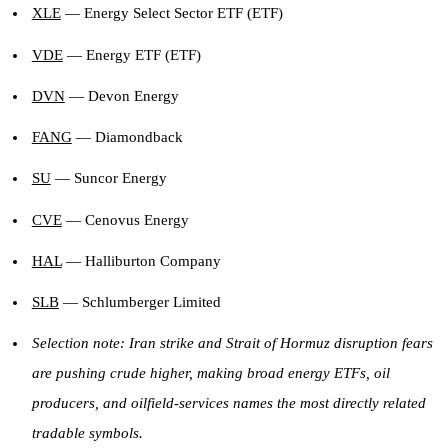
XLE
— Energy Select Sector ETF (ETF)
VDE
— Energy ETF (ETF)
DVN
— Devon Energy
FANG
— Diamondback
SU
— Suncor Energy
CVE
— Cenovus Energy
HAL
— Halliburton Company
SLB
— Schlumberger Limited
Selection note: Iran strike and Strait of Hormuz disruption fears
are pushing crude higher, making broad energy ETFs, oil
producers, and oilfield-services names the most directly related
tradable symbols.