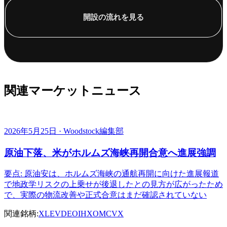
開設の流れを見る
関連マーケットニュース
2026年5月25日 · Woodstock編集部
原油下落、米がホルムズ海峡再開合意へ進展強調
要点: 原油安は、ホルムズ海峡の通航再開に向けた進展報道
で地政学リスクの上乗せが後退したとの見方が広がったため
で、実際の物流改善や正式合意はまだ確認されていない
関連銘柄:
XLE
VDE
OIH
XOM
CVX