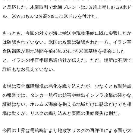
と反応した。木曜取引で北海ブレントは3％超上昇し97.29米ド
ル、米WTIも3.42％高の91.71米ドルを付けた。
もっとも、今回の対立が海上輸送や現物供給に既に影響したか
は確認されていない。米国の攻撃は確認された一方、イラン革
命防衛隊が現地時間午前4時50分ごろ米軍基地を標的にした
と、イランの半官半民系通信社が伝えた。ただ、場所は不明で
詳細もなお見えていない。
市場は安全保障環境の悪化を織り込んだが、少なくとも現時点
の報道では、タンカー航行の妨害や輸出インフラ攻撃の確かな
証拠はない。ホルムズ海峡を抱える地域だけに懸念だけでも相
場は動くが、リスクの織り込みと実際の供給喪失は別だ。
今回の上昇は需給統計より地政学リスクの再評価による面が大