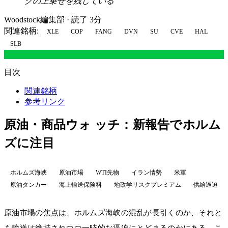
クの上乗せを残している
Woodstock編集部
·
読了 3分
関連銘柄:
XLE
COP
FANG
DVN
SU
CVE
HAL
SLB
目次
関連銘柄
参考リンク
原油・商品ウォ ッチ：新報告でホルム
ズに注目
ホルムズ海峡
原油市場
WTI先物
イラン情勢
米軍
原油タンカー
海上輸送保険料
地政学リスクプレミアム
供給逼迫
原油市場の焦点は、ホルムズ海峡の混乱が長引くのか、それと
も輸送は維持されつつ一時的な逼迫にとどまるのかにある。こ