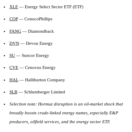
XLE
— Energy Select Sector ETF (ETF)
COP
— ConocoPhillips
FANG
— Diamondback
DVN
— Devon Energy
SU
— Suncor Energy
CVE
— Cenovus Energy
HAL
— Halliburton Company
SLB
— Schlumberger Limited
Selection note: Hormuz disruption is an oil-market shock that
broadly boosts crude-linked energy names, especially E&P
producers, oilfield services, and the energy sector ETF.