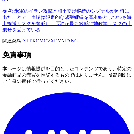
要点: 米軍のイラン攻撃と和平交渉継続のシグナルが同時に
出たことで、市場は限定的な緊張継続を基本線としつつも海
上輸送リスクを警戒し、原油が最も敏感に地政学リスクの上
乗せを受けている
関連銘柄:
XLE
XOM
CVX
DVN
FANG
免責事項
本ページは情報提供を目的としたコンテンツであり、特定の
金融商品の売買を推奨するものではありません。投資判断は
ご自身の責任で行ってください。