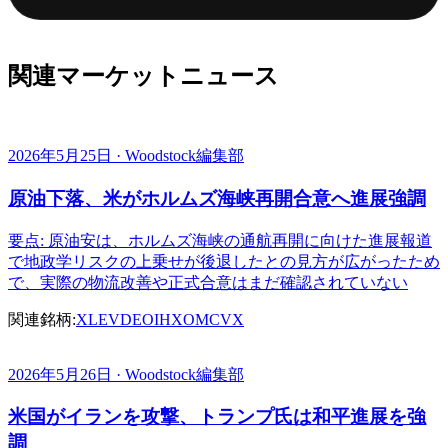
関連マーケットニュース
2026年5月25日 · Woodstock編集部
原油下落、米がホルムズ海峡再開合意へ進展強調
要点: 原油安は、ホルムズ海峡の通航再開に向けた進展報道
で地政学リスクの上乗せが後退したとの見方が広がったため
で、実際の物流改善や正式合意はまだ確認されていない
関連銘柄:
XLE
VDE
OIH
XOM
CVX
2026年5月26日 · Woodstock編集部
米国がイランを攻撃、トランプ氏は和平進展を強
調