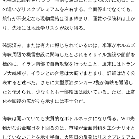
の違いがリスクプレミアムを左右する。全面停止でなくても、
航行が不安定なら現物需給は引き締まり、運賃や保険料は上が
り、先物には地政学リスクが残り得る。
確認済み、または有力に報じられているのは、米軍がホルムズ
海峡周辺で機雷敷設に関与したとされるミサイル施設や船舶を
標的に、イラン南部で自衛攻撃を行ったこと。週末にはトラン
プ大統領が、イランとの合意は大筋でまとまり、詳細は近く公
表すると述べた。さらに大型原油タンカー2隻が海峡を通過し
たと伝えられ、少なくとも一部輸送は続いている。ただ、正常
化や回復の広がりを示すには不十分だ。
海峡は開いていても実質的なボトルネックになり得る。WTI先
物がなお金曜日を下回るのは、市場が全面封鎖を主シナリオと
していないことを示す半面、火曜日の反発はリスクプレミアム