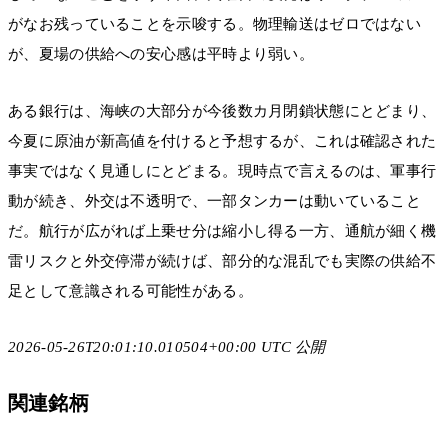
がなお残っていることを示唆する。物理輸送はゼロではない
が、夏場の供給への安心感は平時より弱い。
ある銀行は、海峡の大部分が今後数カ月閉鎖状態にとどまり、
今夏に原油が新高値を付けると予想するが、これは確認された
事実ではなく見通しにとどまる。現時点で言えるのは、軍事行
動が続き、外交は不透明で、一部タンカーは動いていること
だ。航行が広がれば上乗せ分は縮小し得る一方、通航が細く機
雷リスクと外交停滞が続けば、部分的な混乱でも実際の供給不
足として意識される可能性がある。
2026-05-26T20:01:10.010504+00:00 UTC 公開
関連銘柄