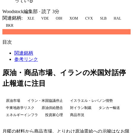
っている
Woodstock編集部
·
読了 3分
関連銘柄:
XLE
VDE
OIH
XOM
CVX
SLB
HAL
BKR
目次
関連銘柄
参考リンク
原油・商品市場、イランの米国対話停
止報道に注目
原油市場
イラン・米国協議停止
イスラエル・レバノン情勢
中東地政学リスク
原油供給懸念
対イラン制裁
タンカー輸送
エネルギーインフラ
投資家心理
商品市況
月曜の材料から商品市場、とりわけ原油需給への示唆はなお限