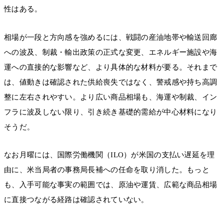
性はある。
相場が一段と方向感を強めるには、戦闘の産油地帯や輸送回廊
への波及、制裁・輸出政策の正式な変更、エネルギー施設や海
運への直接的な影響など、より具体的な材料が要る。それまで
は、値動きは確認された供給喪失ではなく、警戒感や持ち高調
整に左右されやすい。より広い商品相場も、海運や制裁、イン
フラに波及しない限り、引き続き基礎的需給が中心材料になり
そうだ。
なお月曜には、国際労働機関（ILO）が米国の支払い遅延を理
由に、米当局者の事務局長補への任命を取り消した。もっと
も、入手可能な事実の範囲では、原油や運賃、広範な商品相場
に直接つながる経路は確認されていない。