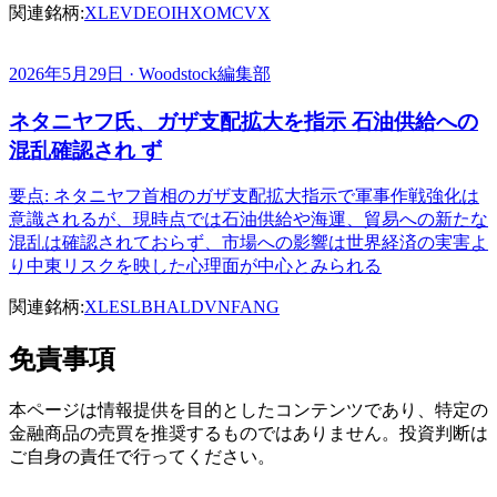
関連銘柄:
XLE
VDE
OIH
XOM
CVX
2026年5月29日 · Woodstock編集部
ネタニヤフ氏、ガザ支配拡大を指示 石油供給への
混乱確認され ず
要点: ネタニヤフ首相のガザ支配拡大指示で軍事作戦強化は
意識されるが、現時点では石油供給や海運、貿易への新たな
混乱は確認されておらず、市場への影響は世界経済の実害よ
り中東リスクを映した心理面が中心とみられる
関連銘柄:
XLE
SLB
HAL
DVN
FANG
免責事項
本ページは情報提供を目的としたコンテンツであり、特定の
金融商品の売買を推奨するものではありません。投資判断は
ご自身の責任で行ってください。