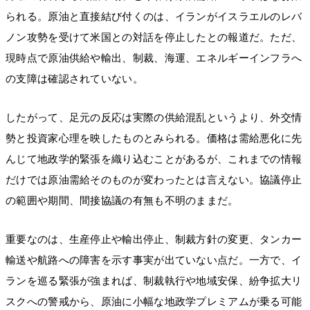
られる。原油と直接結び付くのは、イランがイスラエルのレバ
ノン攻勢を受けて米国との対話を停止したとの報道だ。ただ、
現時点で原油供給や輸出、制裁、海運、エネルギーインフラへ
の支障は確認されていない。
したがって、足元の反応は実際の供給混乱というより、外交情
勢と投資家心理を映したものとみられる。価格は需給悪化に先
んじて地政学的緊張を織り込むことがあるが、これまでの情報
だけでは原油需給そのものが変わったとは言えない。協議停止
の範囲や期間、間接協議の有無も不明のままだ。
重要なのは、生産停止や輸出停止、制裁方針の変更、タンカー
輸送や航路への障害を示す事実が出ていない点だ。一方で、イ
ランを巡る緊張が強まれば、制裁執行や地域安保、紛争拡大リ
スクへの警戒から、原油に小幅な地政学プレミアムが乗る可能