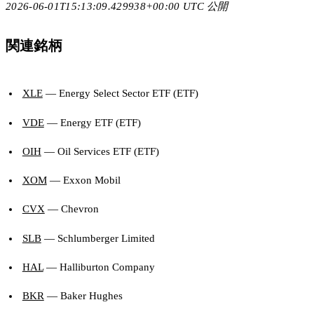
2026-06-01T15:13:09.429938+00:00 UTC 公開
関連銘柄
XLE
— Energy Select Sector ETF (ETF)
VDE
— Energy ETF (ETF)
OIH
— Oil Services ETF (ETF)
XOM
— Exxon Mobil
CVX
— Chevron
SLB
— Schlumberger Limited
HAL
— Halliburton Company
BKR
— Baker Hughes