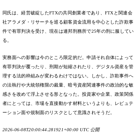
同氏は、経営破綻したFTXの共同創業者であり、FTXと関連会
社アラメダ・リサーチを巡る顧客資金流用を中心とした詐欺事
件で有罪判決を受け、現在は連邦刑務所で25年の刑に服してい
る。
実務面への影響は今のところ限定的だ。申請それ自体によって
有罪判決が覆ったり、刑期が短縮されたり、デジタル資産を管
理する法的枠組みが変わるわけではない。しかし、詐欺事件へ
の法執行や大統領権限の裁量、暗号資産関連事件の政治的な敏
感さを改めて浮上させる形となった。投資家や企業、政策関係
者にとっては、市場を直接動かす材料というよりも、レピュテ
ーション面や規制面のリスクとして意識されそうだ。
2026-06-08T20:00:44.281921+00:00 UTC 公開