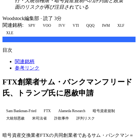
行・大統領権限・暗号資産規制への評判面と政策
面のリスクが再び注目されている
Woodstock編集部
·
読了 3分
関連銘柄:
SPY
VOO
IVV
VTI
QQQ
IWM
XLF
XLE
目次
関連銘柄
参考リンク
FTX創業者サム・バンクマンフリード
氏、トランプ氏に恩赦申請
Sam Bankman-Fried
FTX
Alameda Research
暗号資産規制
大統領恩赦
米司法省
詐欺事件
評判リスク
暗号資産交換業者FTXの共同創業者であるサム・バンクマン＝