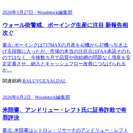
2026年5月27日 · Woodstock編集部
ウォール街警戒、ボーイング生産に注目 新報告相
次ぐ
要点: ボーイングは737MAXの月産を42機から47機へ引き上
げる段階に入ったが、市場の本当の注目点はFAA承認そのも
のではなく、今後数カ月で品質や供給網の問題なく増産を安
定定着させ、納入とキャッシュフロー改善につなげられる
か…
関連銘柄:
BA
LUV
GE
AAL
DAL
2026年6月2日 · Woodstock編集部
米陪審、アンドリュー・レフト氏に証券詐欺で有
罪評決
要点: 米陪審はシトロン・リサーチのアンドリュー・レフト