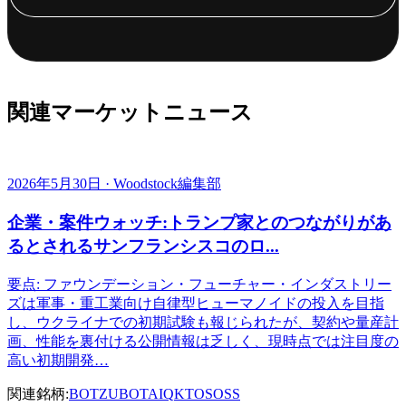
関連マーケットニュース
2026年5月30日 · Woodstock編集部
企業・案件ウォッチ:トランプ家とのつながりがあ
るとされるサンフランシスコのロ...
要点: ファウンデーション・フューチャー・インダストリー
ズは軍事・重工業向け自律型ヒューマノイドの投入を目指
し、ウクライナでの初期試験も報じられたが、契約や量産計
画、性能を裏付ける公開情報は乏しく、現時点では注目度の
高い初期開発…
関連銘柄:
BOTZ
UBOT
AIQ
KTOS
OSS