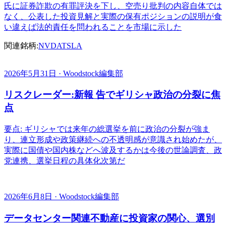
氏に証券詐欺の有罪評決を下し、空売り批判の内容自体では
なく、公表した投資見解と実際の保有ポジションの説明が食
い違えば法的責任を問われることを市場に示した
関連銘柄:
NVDA
TSLA
2026年5月31日 · Woodstock編集部
リスクレーダー:新報 告でギリシャ政治の分裂に焦
点
要点: ギリシャでは来年の総選挙を前に政治の分裂が強ま
り、連立形成や政策継続への不透明感が意識され始めたが、
実際に国債や国内株などへ波及するかは今後の世論調査、政
党連携、選挙日程の具体化次第だ
2026年6月8日 · Woodstock編集部
データセンター関連不動産に投資家の関心、選別