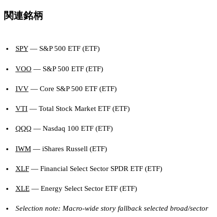
関連銘柄
SPY
— S&P 500 ETF (ETF)
VOO
— S&P 500 ETF (ETF)
IVV
— Core S&P 500 ETF (ETF)
VTI
— Total Stock Market ETF (ETF)
QQQ
— Nasdaq 100 ETF (ETF)
IWM
— iShares Russell (ETF)
XLF
— Financial Select Sector SPDR ETF (ETF)
XLE
— Energy Select Sector ETF (ETF)
Selection note: Macro-wide story fallback selected broad/sector