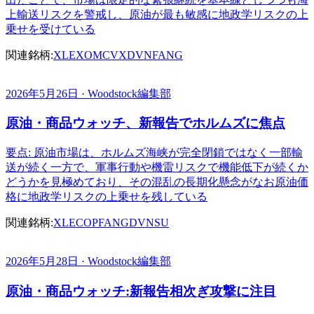
上輸送リスクを警戒し、原油が最も敏感に地政学リスクの上
乗せを受けている
関連銘柄:
XLE
XOM
CVX
DVN
FANG
2026年5月26日 · Woodstock編集部
原油・商品ウォッチ、新報告でホルムズに焦点
要点: 原油市場は、ホルムズ海峡が完全閉鎖ではなく一部輸
送が続く一方で、軍事行動や機雷リスクで機能低下が続くか
どうかを見極めており、その混乱の長期化懸念がなお原油価
格に地政学リスクの上乗せを残している
関連銘柄:
XLE
COP
FANG
DVN
SU
2026年5月28日 · Woodstock編集部
原油・商品ウォッチ:新報告相次ぎ攻撃に注目