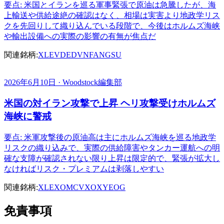
要点: 米国とイランを巡る軍事緊張で原油は急騰したが、海
上輸送や供給途絶の確認はなく、相場は実害より地政学リス
クを先回りして織り込んでいる段階で、今後はホルムズ海峡
や輸出設備への実際の影響の有無が焦点だ
関連銘柄:
XLE
VDE
DVN
FANG
SU
2026年6月10日 · Woodstock編集部
米国の対イラン攻撃で上昇 ヘリ攻撃受けホルムズ
海峡に警戒
要点: 米軍攻撃後の原油高は主にホルムズ海峡を巡る地政学
リスクの織り込みで、実際の供給障害やタンカー運航への明
確な支障が確認されない限り上昇は限定的で、緊張が拡大し
なければリスク・プレミアムは剥落しやすい
関連銘柄:
XLE
XOM
CVX
OXY
EOG
免責事項