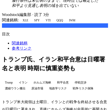
履行条件は未公表のままで、現時点では確定した
和平より見通し表明の域を出ていない
Woodstock編集部
·
読了 3分
関連銘柄:
XLE
SPY
VTI
QQQ
IWM
目次
関連銘柄
参考リンク
トランプ氏、イラン和平合意は日曜署
名と表明 時期に慎重姿勢も
Trump
イラン
ホルムズ海峡
和平合意
停戦交渉
濃縮ウラン搬出
原油市場
地政学リスク
戦争リスク保険
トランプ米大統領は土曜日、イランとの戦争を終結させる合意
が日曜日に署名され、直後にホルムズ海峡が全面的に再開され