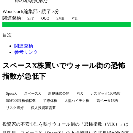
日の相場次第だ
Woodstock編集部
·
読了 3分
関連銘柄:
SPY
QQQ
SMH
VTI
目次
関連銘柄
参考リンク
スペースX株買いでウォール街の恐怖
指数が急低下
SpaceX
スペースX
新規株式公開
VIX
ナスダック100指数
S&P500種株価指数
半導体株
大型ハイテク株
高ベータ銘柄
リスク選好
個人投資家需要
投資家の不安心理を映すウォール街の「恐怖指数（VIX）」は
月曜日、スペースX（SpaceX）の上場初日に株式相場が全面高