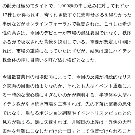
の配分は極めてタイトで、1,000株の申し込みに対してわずか
17株しか得られず、寄り付き後すぐに売却せざるを得なかった
事例などがオンラインフォーラムで報告された。こうした希少
性の高さは、今回のデビューが市場の混乱要因ではなく、秩序
ある形で吸収された背景を説明している。需要が想定より弱け
れば、市場の重荷になっていたはずだが、結果は逆にハイテク
株全体の押し目買いを呼び込む格好となった。
今後数営業日の相場動向によって、今回の反発が持続的なリス
ク志向の回復の始まりなのか、それとも大型イベント通過によ
る一時的な安心感にすぎないのかが判明する。半導体や大型ハ
イテク株が引き続き市場を主導すれば、先の下落は需要の悪化
ではなく、単なるポジション調整やイベントリスクだったとの
見方が強まる。逆に失速すれば、月曜日の上昇は「異例の大型
案件を無難にこなしただけの一日」として位置づけられること