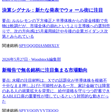
決算シグナル：新たな発表でウォ ール街に注目
要点: ルルレモンの下方修正と半導体株からの資金移動で先
物は軟調だが、市場全体の崩れというより主導株への選別売
りで、次の方向感は5月雇用統計や今後の企業ガイダンス次
第とみられている
関連銘柄:
SPY
QQQ
DIA
SMH
XLY
2026年5月27日 · Woodstock編集部
新報告で無名銘柄に注目集まる市場動向
要点: 水曜の注目材料は、Xでの話題化が半導体株を根拠不
十分なまま押し上げた可能性がある一方、家計金融では障害
のある人の就業拡大を背景に、給付資格を守りつつ貯蓄でき
るABLE口座の重要性が増しているという対照的な動きだっ
た
関連銘柄:
SPY
VOO
IVV
VTI
QQQ