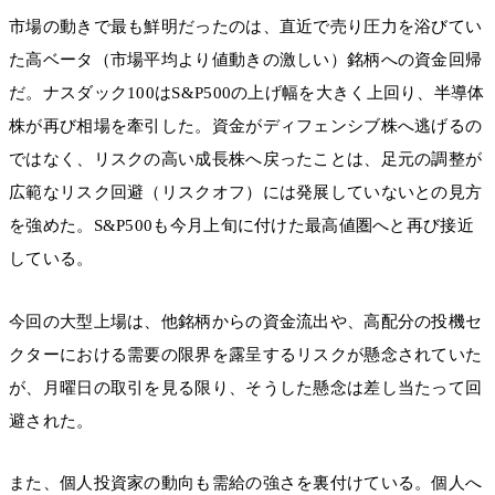
市場の動きで最も鮮明だったのは、直近で売り圧力を浴びてい
た高ベータ（市場平均より値動きの激しい）銘柄への資金回帰
だ。ナスダック100はS&P500の上げ幅を大きく上回り、半導体
株が再び相場を牽引した。資金がディフェンシブ株へ逃げるの
ではなく、リスクの高い成長株へ戻ったことは、足元の調整が
広範なリスク回避（リスクオフ）には発展していないとの見方
を強めた。S&P500も今月上旬に付けた最高値圏へと再び接近
している。
今回の大型上場は、他銘柄からの資金流出や、高配分の投機セ
クターにおける需要の限界を露呈するリスクが懸念されていた
が、月曜日の取引を見る限り、そうした懸念は差し当たって回
避された。
また、個人投資家の動向も需給の強さを裏付けている。個人へ