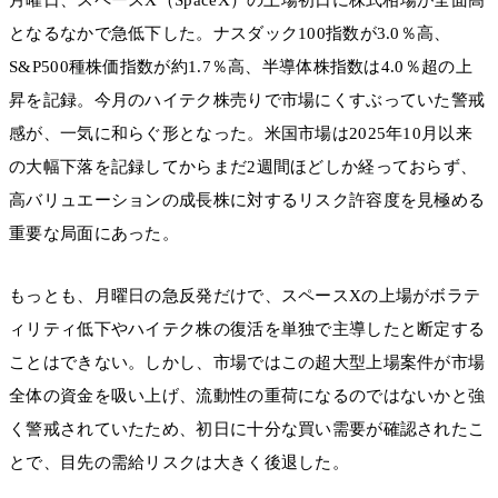
となるなかで急低下した。ナスダック100指数が3.0％高、
S&P500種株価指数が約1.7％高、半導体株指数は4.0％超の上
昇を記録。今月のハイテク株売りで市場にくすぶっていた警戒
感が、一気に和らぐ形となった。米国市場は2025年10月以来
の大幅下落を記録してからまだ2週間ほどしか経っておらず、
高バリュエーションの成長株に対するリスク許容度を見極める
重要な局面にあった。
もっとも、月曜日の急反発だけで、スペースXの上場がボラテ
ィリティ低下やハイテク株の復活を単独で主導したと断定する
ことはできない。しかし、市場ではこの超大型上場案件が市場
全体の資金を吸い上げ、流動性の重荷になるのではないかと強
く警戒されていたため、初日に十分な買い需要が確認されたこ
とで、目先の需給リスクは大きく後退した。