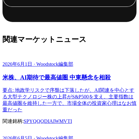
関連マーケットニュース
2026年6月1日 · Woodstock編集部
米株、AI期待で最高値圏 中東懸念を相殺
要点: 地政学リスクで序盤は下落したが、AI関連を中心とす
る大型テクノロジー株の上昇がS&P500を支え、主要指数は
最高値圏を維持した一方で、市場全体の投資家心理はなお慎
重だった
関連銘柄:
SPY
QQQ
DIA
IWM
VTI
2026年6月5日 · Woodstock編集部