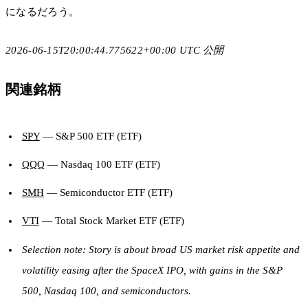
になるだろう。
2026-06-15T20:00:44.775622+00:00 UTC 公開
関連銘柄
SPY
— S&P 500 ETF (ETF)
QQQ
— Nasdaq 100 ETF (ETF)
SMH
— Semiconductor ETF (ETF)
VTI
— Total Stock Market ETF (ETF)
Selection note: Story is about broad US market risk appetite and
volatility easing after the SpaceX IPO, with gains in the S&P
500, Nasdaq 100, and semiconductors.