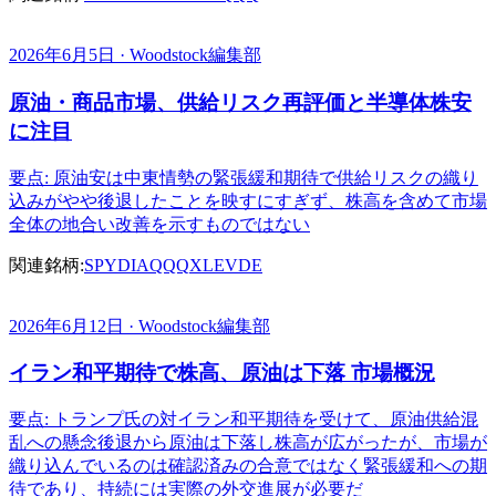
2026年6月5日 · Woodstock編集部
原油・商品市場、供給リスク再評価と半導体株安
に注目
要点: 原油安は中東情勢の緊張緩和期待で供給リスクの織り
込みがやや後退したことを映すにすぎず、株高を含めて市場
全体の地合い改善を示すものではない
関連銘柄:
SPY
DIA
QQQ
XLE
VDE
2026年6月12日 · Woodstock編集部
イラン和平期待で株高、原油は下落 市場概況
要点: トランプ氏の対イラン和平期待を受けて、原油供給混
乱への懸念後退から原油は下落し株高が広がったが、市場が
織り込んでいるのは確認済みの合意ではなく緊張緩和への期
待であり、持続には実際の外交進展が必要だ