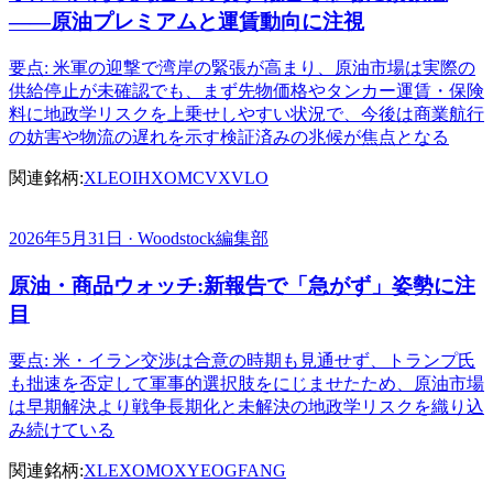
――原油プレミアムと運賃動向に注視
要点: 米軍の迎撃で湾岸の緊張が高まり、原油市場は実際の
供給停止が未確認でも、まず先物価格やタンカー運賃・保険
料に地政学リスクを上乗せしやすい状況で、今後は商業航行
の妨害や物流の遅れを示す検証済みの兆候が焦点となる
関連銘柄:
XLE
OIH
XOM
CVX
VLO
2026年5月31日 · Woodstock編集部
原油・商品ウォッチ:新報告で「急がず」姿勢に注
目
要点: 米・イラン交渉は合意の時期も見通せず、トランプ氏
も拙速を否定して軍事的選択肢をにじませたため、原油市場
は早期解決より戦争長期化と未解決の地政学リスクを織り込
み続けている
関連銘柄:
XLE
XOM
OXY
EOG
FANG