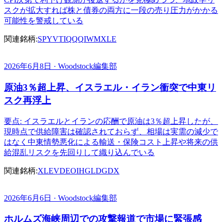
スクが拡大すれば株と債券の両方に一段の売り圧力がかかる
可能性を警戒している
関連銘柄:
SPY
VTI
QQQ
IWM
XLE
2026年6月8日 · Woodstock編集部
原油3％超上昇、イスラエル・イラン衝突で中東リ
スク再浮上
要点: イスラエルとイランの応酬で原油は3％超上昇したが、
現時点で供給障害は確認されておらず、相場は実需の減少で
はなく中東情勢悪化による輸送・保険コスト上昇や将来の供
給混乱リスクを先回りして織り込んでいる
関連銘柄:
XLE
VDE
OIH
GLD
GDX
2026年6月6日 · Woodstock編集部
ホルムズ海峡周辺での攻撃報道で市場に緊張感