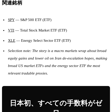
関連銘柄
SPY
— S&P 500 ETF (ETF)
VTI
— Total Stock Market ETF (ETF)
XLE
— Energy Select Sector ETF (ETF)
Selection note: The story is a macro markets wrap about broad
equity gains and lower oil on Iran de-escalation hopes, making
broad US market ETFs and the energy sector ETF the most
relevant tradable proxies.
日本初、すべての手数料がゼ