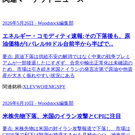
2026年5月26日 · Woodstock編集部
エネルギー・コモディティ速報:その下落後も、原
油価格が1バレル90ドル台前半から半ばで...
要点: 原油下落は供給不安の解消ではなく中東の戦争プレミ
アムが一部後退したにすぎず、合意や輸出正常化は未確認の
ため、市場は引き続き米国とイランの発言次第で原油や他資
産が大きく振れやすい状況にある
関連銘柄:
XLE
VWO
IEMG
SPY
2026年6月10日 · Woodstock編集部
米株先物下落、米国のイラン攻撃とCPIに注目
要点: 米株先物は米国の対イラン攻撃報道で下落し、市場は
CPI次第で利下げ観測が後退するかを見極めつつ、地政学リ