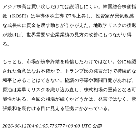
アジア株高は買い戻しだけでは説明しにくい。韓国総合株価指
数（KOSPI）は半導体株主導で7％上昇し、投資家が景気敏感
な成長株に資金を戻す動きがうかがえた。地政学リスクの後退
が続けば、世界需要や企業業績の見方の改善にもつながり得
る。
もっとも、市場が紛争終結を確信したわけではない。公に確認
された合意はなお不確かで、トランプ氏の発言だけで持続的な
和平とみることはできない。協議の停滞や戦闘再開があれば、
原油は素早くリスクを織り込み直し、株式相場の重荷となる可
能性がある。今回の相場が続くかどうかは、発言ではなく、緊
張緩和を裏付ける目に見える証拠にかかっている。
2026-06-12T04:01:05.776777+00:00 UTC 公開