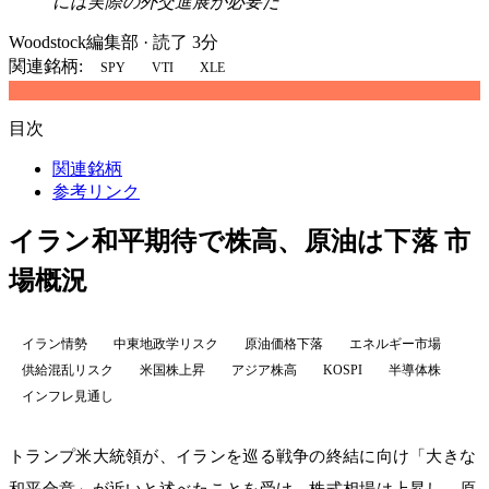
には実際の外交進展が必要だ
Woodstock編集部
·
読了 3分
関連銘柄:
SPY
VTI
XLE
目次
関連銘柄
参考リンク
イラン和平期待で株高、原油は下落 市
場概況
イラン情勢
中東地政学リスク
原油価格下落
エネルギー市場
供給混乱リスク
米国株上昇
アジア株高
KOSPI
半導体株
インフレ見通し
トランプ米大統領が、イランを巡る戦争の終結に向け「大きな
和平合意」が近いと述べたことを受け、株式相場は上昇し、原