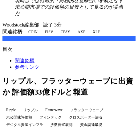
現時点では戦略的・財務的な意味合いを断定せず
未公開市場での評価額の目安として見るのが妥当
だ
Woodstock編集部
·
読了 3分
関連銘柄:
COIN
FISV
CPAY
AXP
XLF
目次
関連銘柄
参考リンク
リップル、フラッターウェーブに出資
か 評価額33億ドルと報道
Ripple
リップル
Flutterwave
フラッターウェーブ
未公開株評価額
フィンテック
クロスボーダー決済
デジタル資産インフラ
少数株式取得
資金調達環境