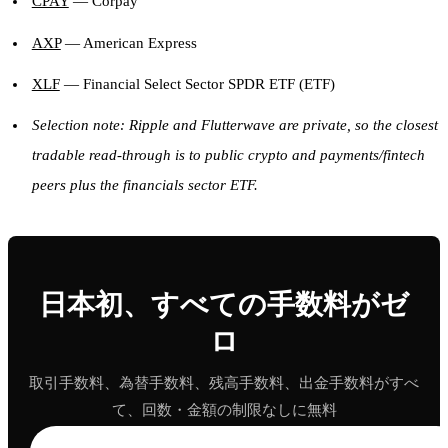
CPAY
— Corpay
AXP
— American Express
XLF
— Financial Select Sector SPDR ETF (ETF)
Selection note: Ripple and Flutterwave are private, so the closest
tradable read-through is to public crypto and payments/fintech
peers plus the financials sector ETF.
日本初、すべての手数料がゼ
ロ
取引手数料、為替手数料、残高手数料、出金手数料がすべ
て、回数・金額の制限なしに無料