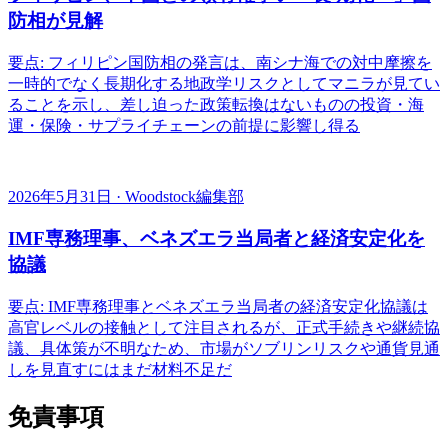
防相が見解
要点: フィリピン国防相の発言は、南シナ海での対中摩擦を
一時的でなく長期化する地政学リスクとしてマニラが見てい
ることを示し、差し迫った政策転換はないものの投資・海
運・保険・サプライチェーンの前提に影響し得る
2026年5月31日 · Woodstock編集部
IMF専務理事、ベネズエラ当局者と経済安定化を
協議
要点: IMF専務理事とベネズエラ当局者の経済安定化協議は
高官レベルの接触として注目されるが、正式手続きや継続協
議、具体策が不明なため、市場がソブリンリスクや通貨見通
しを見直すにはまだ材料不足だ
免責事項