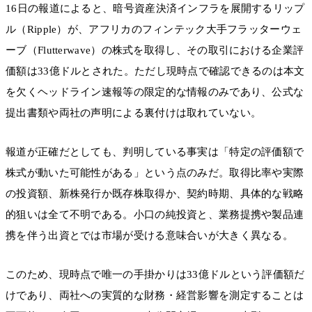
16日の報道によると、暗号資産決済インフラを展開するリップ
ル（Ripple）が、アフリカのフィンテック大手フラッターウェ
ーブ（Flutterwave）の株式を取得し、その取引における企業評
価額は33億ドルとされた。ただし現時点で確認できるのは本文
を欠くヘッドライン速報等の限定的な情報のみであり、公式な
提出書類や両社の声明による裏付けは取れていない。
報道が正確だとしても、判明している事実は「特定の評価額で
株式が動いた可能性がある」という点のみだ。取得比率や実際
の投資額、新株発行か既存株取得か、契約時期、具体的な戦略
的狙いは全て不明である。小口の純投資と、業務提携や製品連
携を伴う出資とでは市場が受ける意味合いが大きく異なる。
このため、現時点で唯一の手掛かりは33億ドルという評価額だ
けであり、両社への実質的な財務・経営影響を測定することは