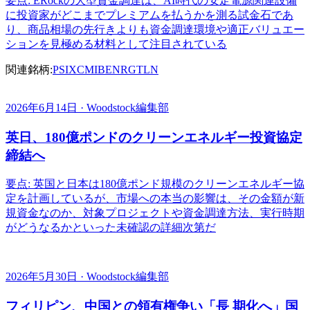
要点: ERockの大型資金調達は、AI時代の安定電源関連設備
に投資家がどこまでプレミアムを払うかを測る試金石であ
り、商品相場の先行きよりも資金調達環境や適正バリュエー
ションを見極める材料として注目されている
関連銘柄:
PSIX
CMI
BE
NRG
TLN
2026年6月14日 · Woodstock編集部
英日、180億ポンドのクリーンエネルギー投資協定
締結へ
要点: 英国と日本は180億ポンド規模のクリーンエネルギー協
定を計画しているが、市場への本当の影響は、その金額が新
規資金なのか、対象プロジェクトや資金調達方法、実行時期
がどうなるかといった未確認の詳細次第だ
2026年5月30日 · Woodstock編集部
フィリピン、中国との領有権争い「長 期化へ」国