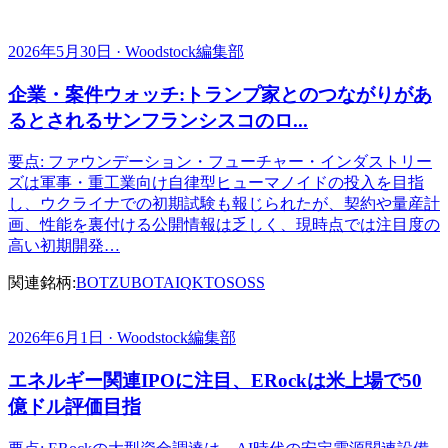
2026年5月30日 · Woodstock編集部
企業・案件ウォッチ:トランプ家とのつながりがあ
るとされるサンフランシスコのロ...
要点: ファウンデーション・フューチャー・インダストリー
ズは軍事・重工業向け自律型ヒューマノイドの投入を目指
し、ウクライナでの初期試験も報じられたが、契約や量産計
画、性能を裏付ける公開情報は乏しく、現時点では注目度の
高い初期開発…
関連銘柄:
BOTZ
UBOT
AIQ
KTOS
OSS
2026年6月1日 · Woodstock編集部
エネルギー関連IPOに注目、ERockは米上場で50
億ドル評価目指