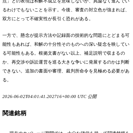
点」との表現は和解不成立を意味しないが、異論なく進んでい
るわけでもないことを示す。今後、審査の対立色が強まれば、
双方にとって不確実性が長引く恐れがある。
一方で、懸念が提示方法や記録面の技術的な問題にとどまる可
能性もあれば、和解の十分性そのものへの深い疑念を映してい
る可能性もある。根拠文書がない以上、補足説明で収まるの
か、再交渉や訴訟運営を巡る大きな争いに発展するのかは判断
できない。追加の書面や審理、裁判所命令を見極める必要があ
る。
2026-06-02T04:01:41.202716+00:00 UTC 公開
関連銘柄