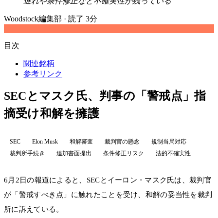
遅れや条件修正など不確実性が残っている
Woodstock編集部
·
読了 3分
目次
関連銘柄
参考リンク
SECとマスク氏、判事の「警戒点」指
摘受け和解を擁護
SEC
Elon Musk
和解審査
裁判官の懸念
規制当局対応
裁判所手続き
追加書面提出
条件修正リスク
法的不確実性
6月2日の報道によると、SECとイーロン・マスク氏は、裁判官
が「警戒すべき点」に触れたことを受け、和解の妥当性を裁判
所に訴えている。