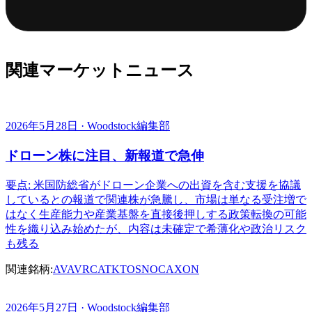
関連マーケットニュース
2026年5月28日 · Woodstock編集部
ドローン株に注目、新報道で急伸
要点: 米国防総省がドローン企業への出資を含む支援を協議
しているとの報道で関連株が急騰し、市場は単なる受注増で
はなく生産能力や産業基盤を直接後押しする政策転換の可能
性を織り込み始めたが、内容は未確定で希薄化や政治リスク
も残る
関連銘柄:
AVAV
RCAT
KTOS
NOC
AXON
2026年5月27日 · Woodstock編集部