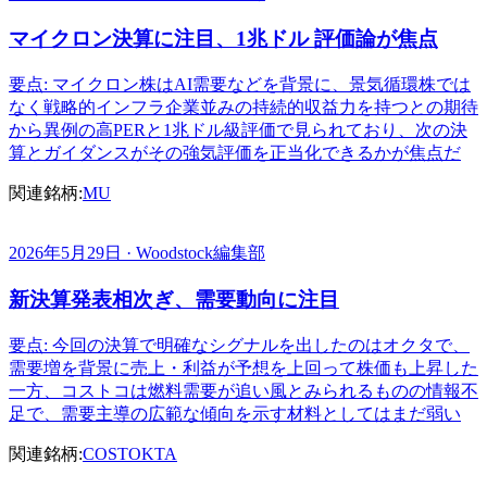
マイクロン決算に注目、1兆ドル 評価論が焦点
要点: マイクロン株はAI需要などを背景に、景気循環株では
なく戦略的インフラ企業並みの持続的収益力を持つとの期待
から異例の高PERと1兆ドル級評価で見られており、次の決
算とガイダンスがその強気評価を正当化できるかが焦点だ
関連銘柄:
MU
2026年5月29日 · Woodstock編集部
新決算発表相次ぎ、需要動向に注目
要点: 今回の決算で明確なシグナルを出したのはオクタで、
需要増を背景に売上・利益が予想を上回って株価も上昇した
一方、コストコは燃料需要が追い風とみられるものの情報不
足で、需要主導の広範な傾向を示す材料としてはまだ弱い
関連銘柄:
COST
OKTA