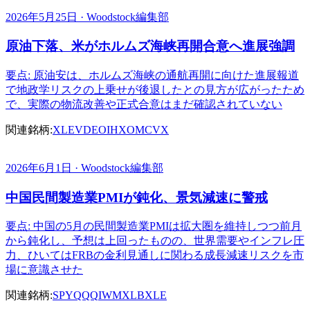
2026年5月25日 · Woodstock編集部
原油下落、米がホルムズ海峡再開合意へ進展強調
要点: 原油安は、ホルムズ海峡の通航再開に向けた進展報道
で地政学リスクの上乗せが後退したとの見方が広がったため
で、実際の物流改善や正式合意はまだ確認されていない
関連銘柄:
XLE
VDE
OIH
XOM
CVX
2026年6月1日 · Woodstock編集部
中国民間製造業PMIが鈍化、景気減速に警戒
要点: 中国の5月の民間製造業PMIは拡大圏を維持しつつ前月
から鈍化し、予想は上回ったものの、世界需要やインフレ圧
力、ひいてはFRBの金利見通しに関わる成長減速リスクを市
場に意識させた
関連銘柄:
SPY
QQQ
IWM
XLB
XLE