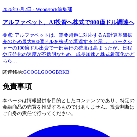
2026年6月2日 · Woodstock編集部
アルファベット、AI投資へ株式で800億ドル調達へ
要点: アルファベットは、需要超過に対応するAI計算基盤拡
充のため最大800億ドルを株式で調達すると示し、バークシ
ャーの100億ドル出資で一部実行の確度は高まったが、日程
や収益化の速度が不透明なため、成長加速と株式希薄化のど
ちら…
関連銘柄:
GOOGL
GOOG
BRKB
免責事項
本ページは情報提供を目的としたコンテンツであり、特定の
金融商品の売買を推奨するものではありません。投資判断は
ご自身の責任で行ってください。