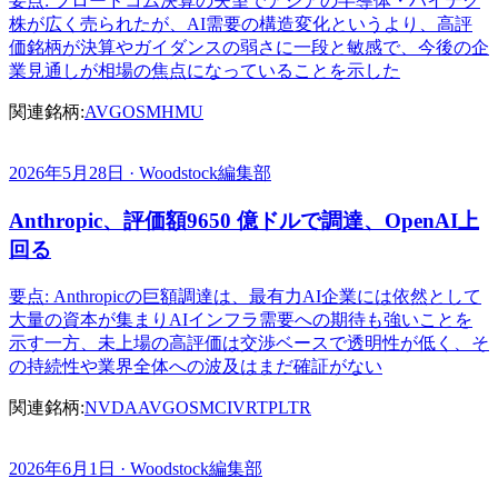
要点: ブロードコム決算の失望でアジアの半導体・ハイテク
株が広く売られたが、AI需要の構造変化というより、高評
価銘柄が決算やガイダンスの弱さに一段と敏感で、今後の企
業見通しが相場の焦点になっていることを示した
関連銘柄:
AVGO
SMH
MU
2026年5月28日 · Woodstock編集部
Anthropic、評価額9650 億ドルで調達、OpenAI上
回る
要点: Anthropicの巨額調達は、最有力AI企業には依然として
大量の資本が集まりAIインフラ需要への期待も強いことを
示す一方、未上場の高評価は交渉ベースで透明性が低く、そ
の持続性や業界全体への波及はまだ確証がない
関連銘柄:
NVDA
AVGO
SMCI
VRT
PLTR
2026年6月1日 · Woodstock編集部