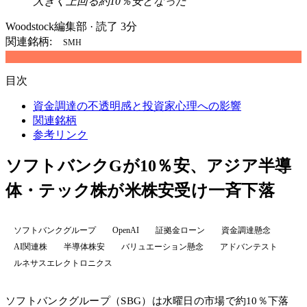
大きく上回る約10％安となった
Woodstock編集部
·
読了 3分
関連銘柄:
SMH
目次
資金調達の不透明感と投資家心理への影響
関連銘柄
参考リンク
ソフトバンクGが10％安、アジア半導
体・テック株が米株安受け一斉下落
ソフトバンクグループ
OpenAI
証拠金ローン
資金調達懸念
AI関連株
半導体株安
バリュエーション懸念
アドバンテスト
ルネサスエレクトロニクス
ソフトバンクグループ（SBG）は水曜日の市場で約10％下落