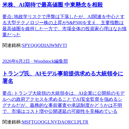
米株、AI期待で最高値圏 中東懸念を相殺
要点: 地政学リスクで序盤は下落したが、AI関連を中心とす
る大型テクノロジー株の上昇がS&P500を支え、主要指数は
最高値圏を維持した一方で、市場全体の投資家心理はなお慎
重だった
関連銘柄:
SPY
QQQ
DIA
IWM
VTI
2026年6月2日 · Woodstock編集部
トランプ氏、AIモデル事前提供求める大統領令に
署名
要点: トランプ大統領の大統領令は、AI企業に公開前のモデ
ルへの政府アクセスを求めることでAI安全監督を強めるシ
グナルだが、義務的な事前審査や承認制度かどうかは不明
で、市場はコスト増や公開遅延の可能性を見極めている
関連銘柄:
MSFT
GOOGL
NVDA
ORCL
PLTR