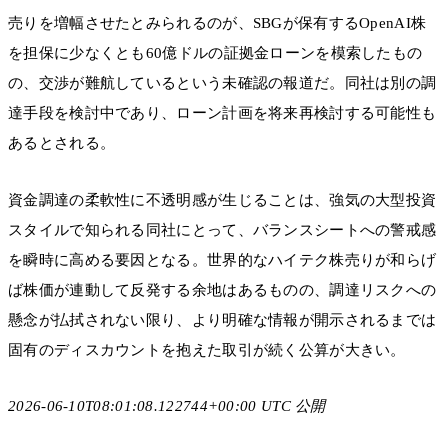
売りを増幅させたとみられるのが、SBGが保有するOpenAI株
を担保に少なくとも60億ドルの証拠金ローンを模索したもの
の、交渉が難航しているという未確認の報道だ。同社は別の調
達手段を検討中であり、ローン計画を将来再検討する可能性も
あるとされる。
資金調達の柔軟性に不透明感が生じることは、強気の大型投資
スタイルで知られる同社にとって、バランスシートへの警戒感
を瞬時に高める要因となる。世界的なハイテク株売りが和らげ
ば株価が連動して反発する余地はあるものの、調達リスクへの
懸念が払拭されない限り、より明確な情報が開示されるまでは
固有のディスカウントを抱えた取引が続く公算が大きい。
2026-06-10T08:01:08.122744+00:00 UTC 公開