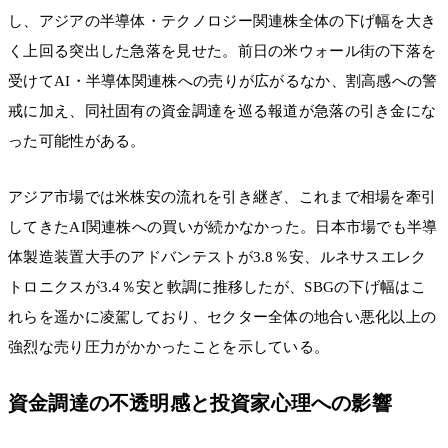
し、アジアの半導体・テクノロジー関連株全体の下げ幅を大き
く上回る突出した急落を見せた。前日の米ウォール街の下落を
受けてAI・半導体関連株への売りが広がるなか、割高感への警
戒に加え、同社固有の資金調達を巡る報道が急落の引き金にな
った可能性がある。
アジア市場では米株安の流れを引き継ぎ、これまで相場を牽引
してきたAI関連株への買いが続かなかった。日本市場でも半導
体製造装置大手のアドバンテストが3.8％安、ルネサスエレク
トロニクスが3.4％安と軟調に推移したが、SBGの下げ幅はこ
れらを遥かに凌駕しており、セクター全体の地合い悪化以上の
強烈な売り圧力がかかったことを示している。
資金調達の不透明感と投資家心理への影響