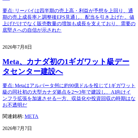
要点: リーバイは四半期の売上高・利益が予想を上回り、通
期の売上成長率と調整後EPS見通し、配当を引き上げた。値
上げだけでなく販売数量の増加も成長を支えており、需要の
底堅さへの自信が示された
2026年7月8日
Meta、カナダ初の1ギガワット級デー
タセンター建設へ
要点: Metaはアルバータ州に約90億ドルを投じて1ギガワット
級の同社初の大型カナダ拠点を2〜3年で建設し、AI向けイ
ンフラ拡張を加速させる一方、収益化や投資回収の時期はな
お不透明だ
関連銘柄:
META
2026年7月7日