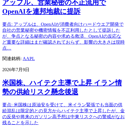
アップル、営業秘密の不正流用で
OpenAIを連邦地裁に提訴
要点: アップルは、OpenAIが消費者向けハードウエア開発で
自社の営業秘密や機密情報を不正利用したとして提訴した
が、争点となる秘密の内容や求める救済、OpenAIの反応な
ど重要な詳細はまだ確認されておらず、影響の大きさは現時
点…
関連銘柄:
AAPL
2026年7月9日
米国株、ハイテク主導で上昇 イラン情
勢の供給リスク懸念後退
要点: 米国株は原油安を受けて、米イラン緊張でも当面の供
給混乱は限定的との見方からハイテク主導で上昇したが、金
の反発や将来のガソリン高予想は中東リスクへの警戒がなお
残ることを示した