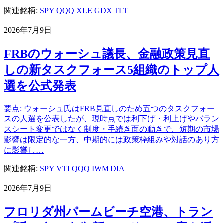
関連銘柄:
SPY
QQQ
XLE
GDX
TLT
2026年7月9日
FRBのウォーシュ議長、金融政策見直
しの新タスクフォース5組織のトップ人
選を公式発表
要点: ウォーシュ氏はFRB見直しのため五つのタスクフォー
スの人選を公表したが、現時点では利下げ・利上げやバラン
スシート変更ではなく制度・手続き面の動きで、短期の市場
影響は限定的な一方、中期的には政策枠組みや対話のあり方
に影響し…
関連銘柄:
SPY
VTI
QQQ
IWM
DIA
2026年7月9日
フロリダ州パームビーチ空港、トラン