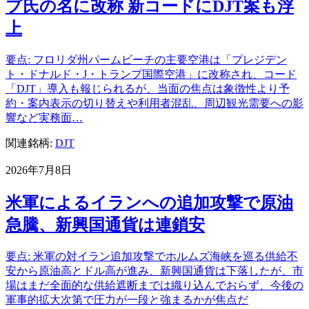
プ氏の名に改称 新コードにDJT案も浮
上
要点: フロリダ州パームビーチの主要空港は「プレジデン
ト・ドナルド・J・トランプ国際空港」に改称され、コード
「DJT」導入も報じられるが、当面の焦点は象徴性より予
約・案内表示の切り替えや利用者混乱、周辺観光需要への影
響など実務面…
関連銘柄:
DJT
2026年7月8日
米軍によるイランへの追加攻撃で原油
急騰、新興国通貨は連鎖安
要点: 米軍の対イラン追加攻撃でホルムズ海峡を巡る供給不
安から原油高とドル高が進み、新興国通貨は下落したが、市
場はまだ全面的な供給遮断までは織り込んでおらず、今後の
軍事的拡大次第で圧力が一段と強まるかが焦点だ