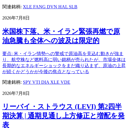
関連銘柄:
XLE
FANG
DVN
HAL
SLB
2026年7月8日
米国株下落、米・イラン緊張再燃で原
油急騰も全体への波及は限定的
要点: 米・イラン情勢への警戒で原油高を見込む動きが強ま
り、航空株など燃料高に弱い銘柄が売られたが、市場全体は
長期的なエネルギーショックをまだ織り込まず、原油の上昇
が続くかどうかが今後の焦点となっている
関連銘柄:
SPY
VTI
DIA
XLE
VDE
2026年7月8日
リーバイ・ストラウス (LEVI) 第2四半
期決算 | 通期見通し上方修正と増配を発
表