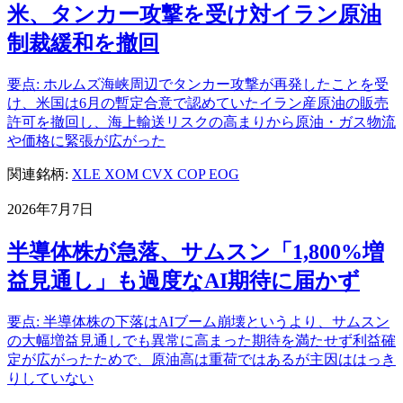
米、タンカー攻撃を受け対イラン原油
制裁緩和を撤回
要点: ホルムズ海峡周辺でタンカー攻撃が再発したことを受
け、米国は6月の暫定合意で認めていたイラン産原油の販売
許可を撤回し、海上輸送リスクの高まりから原油・ガス物流
や価格に緊張が広がった
関連銘柄:
XLE
XOM
CVX
COP
EOG
2026年7月7日
半導体株が急落、サムスン「1,800%増
益見通し」も過度なAI期待に届かず
要点: 半導体株の下落はAIブーム崩壊というより、サムスン
の大幅増益見通しでも異常に高まった期待を満たせず利益確
定が広がったためで、原油高は重荷ではあるが主因ははっき
りしていない