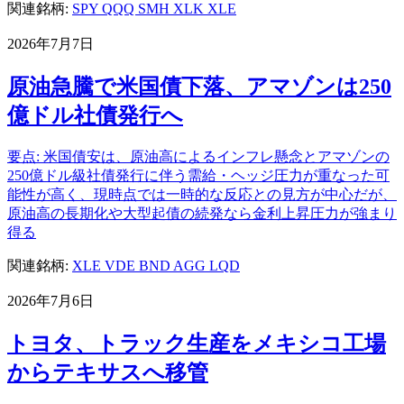
関連銘柄:
SPY
QQQ
SMH
XLK
XLE
2026年7月7日
原油急騰で米国債下落、アマゾンは250
億ドル社債発行へ
要点: 米国債安は、原油高によるインフレ懸念とアマゾンの
250億ドル級社債発行に伴う需給・ヘッジ圧力が重なった可
能性が高く、現時点では一時的な反応との見方が中心だが、
原油高の長期化や大型起債の続発なら金利上昇圧力が強まり
得る
関連銘柄:
XLE
VDE
BND
AGG
LQD
2026年7月6日
トヨタ、トラック生産をメキシコ工場
からテキサスへ移管