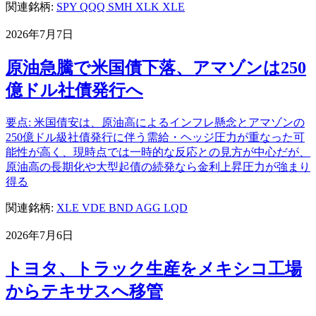
関連銘柄:
SPY
QQQ
SMH
XLK
XLE
2026年7月7日
原油急騰で米国債下落、アマゾンは250
億ドル社債発行へ
要点: 米国債安は、原油高によるインフレ懸念とアマゾンの
250億ドル級社債発行に伴う需給・ヘッジ圧力が重なった可
能性が高く、現時点では一時的な反応との見方が中心だが、
原油高の長期化や大型起債の続発なら金利上昇圧力が強まり
得る
関連銘柄:
XLE
VDE
BND
AGG
LQD
2026年7月6日
トヨタ、トラック生産をメキシコ工場
からテキサスへ移管