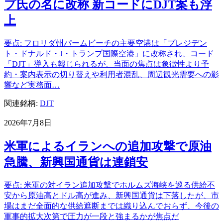
プ氏の名に改称 新コードにDJT案も浮
上
要点: フロリダ州パームビーチの主要空港は「プレジデン
ト・ドナルド・J・トランプ国際空港」に改称され、コード
「DJT」導入も報じられるが、当面の焦点は象徴性より予
約・案内表示の切り替えや利用者混乱、周辺観光需要への影
響など実務面…
関連銘柄:
DJT
2026年7月8日
米軍によるイランへの追加攻撃で原油
急騰、新興国通貨は連鎖安
要点: 米軍の対イラン追加攻撃でホルムズ海峡を巡る供給不
安から原油高とドル高が進み、新興国通貨は下落したが、市
場はまだ全面的な供給遮断までは織り込んでおらず、今後の
軍事的拡大次第で圧力が一段と強まるかが焦点だ