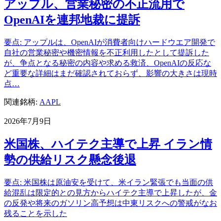
アップル、営業秘密の不正流用で
OpenAIを連邦地裁に提訴
要点: アップルは、OpenAIが消費者向けハードウエア開発で
自社の営業秘密や機密情報を不正利用したとして提訴した
が、争点となる秘密の内容や求める救済、OpenAIの反応な
ど重要な詳細はまだ確認されておらず、影響の大きさは現時
点…
関連銘柄:
AAPL
2026年7月9日
米国株、ハイテク主導で上昇 イラン情
勢の供給リスク懸念後退
要点: 米国株は原油安を受けて、米イラン緊張でも当面の供
給混乱は限定的との見方からハイテク主導で上昇したが、金
の反発や将来のガソリン高予想は中東リスクへの警戒がなお
残ることを示した