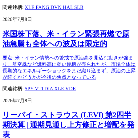
関連銘柄:
XLE
FANG
DVN
HAL
SLB
2026年7月8日
米国株下落、米・イラン緊張再燃で原
油急騰も全体への波及は限定的
要点: 米・イラン情勢への警戒で原油高を見込む動きが強ま
り、航空株など燃料高に弱い銘柄が売られたが、市場全体は
長期的なエネルギーショックをまだ織り込まず、原油の上昇
が続くかどうかが今後の焦点となっている
関連銘柄:
SPY
VTI
DIA
XLE
VDE
2026年7月8日
リーバイ・ストラウス (LEVI) 第2四半
期決算 | 通期見通し上方修正と増配を発
表