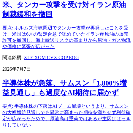
米、タンカー攻撃を受け対イラン原油
制裁緩和を撤回
要点: ホルムズ海峡周辺でタンカー攻撃が再発したことを受
け、米国は6月の暫定合意で認めていたイラン産原油の販売
許可を撤回し、海上輸送リスクの高まりから原油・ガス物流
や価格に緊張が広がった
関連銘柄:
XLE
XOM
CVX
COP
EOG
2026年7月7日
半導体株が急落、サムスン「1,800%増
益見通し」も過度なAI期待に届かず
要点: 半導体株の下落はAIブーム崩壊というより、サムスン
の大幅増益見通しでも異常に高まった期待を満たせず利益確
定が広がったためで、原油高は重荷ではあるが主因ははっき
りしていない