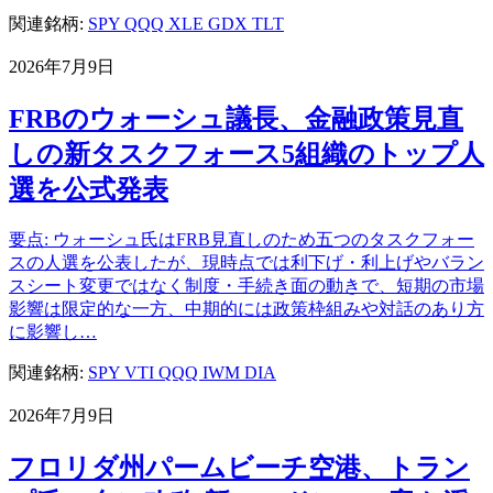
関連銘柄:
SPY
QQQ
XLE
GDX
TLT
2026年7月9日
FRBのウォーシュ議長、金融政策見直
しの新タスクフォース5組織のトップ人
選を公式発表
要点: ウォーシュ氏はFRB見直しのため五つのタスクフォー
スの人選を公表したが、現時点では利下げ・利上げやバラン
スシート変更ではなく制度・手続き面の動きで、短期の市場
影響は限定的な一方、中期的には政策枠組みや対話のあり方
に影響し…
関連銘柄:
SPY
VTI
QQQ
IWM
DIA
2026年7月9日
フロリダ州パームビーチ空港、トラン