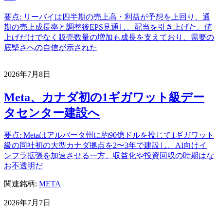
要点: リーバイは四半期の売上高・利益が予想を上回り、通
期の売上成長率と調整後EPS見通し、配当を引き上げた。値
上げだけでなく販売数量の増加も成長を支えており、需要の
底堅さへの自信が示された
2026年7月8日
Meta、カナダ初の1ギガワット級デー
タセンター建設へ
要点: Metaはアルバータ州に約90億ドルを投じて1ギガワット
級の同社初の大型カナダ拠点を2〜3年で建設し、AI向けイ
ンフラ拡張を加速させる一方、収益化や投資回収の時期はな
お不透明だ
関連銘柄:
META
2026年7月7日