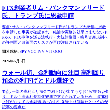
FTX創業者サム・バンクマンフリード
氏、トランプ氏に恩赦申請
要点: サム・バンクマンフリード氏がトランプ大統領に恩赦
を申請した事実が確認され、結論や実務的効果はまだないも
のの、FTX事件を巡る法執行・大統領権限・暗号資産規制へ
の評判面と政策面のリスクが再び注目されている
関連銘柄:
SPY
VOO
IVV
VTI
QQQ
2026年6月8日
ウォール街、金利動向に注目 高利回り
預金の利下げとドル選好で
要点: 一部の高利回り預金で利下げが出てもなお4％前後は残
り、ドルも高金利長期化観測で支えられているため、追加利
上げがなくても金融環境はなお引き締まり気味だというのが
記事の要点だ