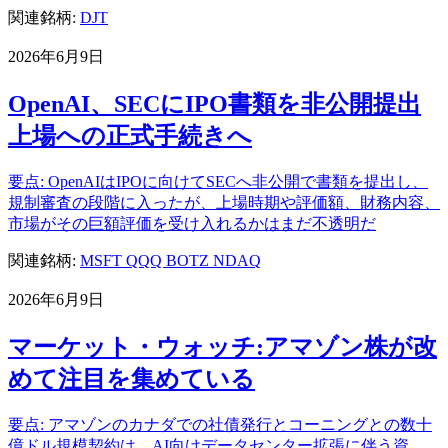
関連銘柄:
DJT
2026年6月9日
OpenAI、SECにIPO書類を非公開提出
上場への正式手続きへ
要点: OpenAIはIPOに向けてSECへ非公開で書類を提出し、
規制審査の段階に入ったが、上場時期や評価額、財務内容、
市場がその巨額評価を受け入れるかはまだ不透明だ
関連銘柄:
MSFT
QQQ
BOTZ
NDAQ
2026年6月9日
マーケット・ウォッチ:アマゾン株が改
めて注目を集めている
要点: アマゾンのカナダでの社債発行とコーニングとの数十
億ドル規模契約は、AI向けデータセンター拡張に伴う資