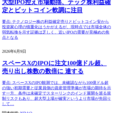
大型IPO控え市場動揺、テック株利益確
定とビットコイン軟調に注目
要点: テクノロジー株の利益確定売りとビットコイン安から
投資家心理の慎重化はうかがえるが、現時点では市場全体の
弱気転換を示す証拠は乏しく、近いIPOの需要が見極めの焦
点となる
2026年6月9日
スペースXのIPOに注文100億ドル超、
売り出し株数の数倍に 達する
要点: スペースXのIPO観測では、未確認ながら100億ドル超
の強い初期需要と従業員側の資産管理準備が市場の期待を示
す一方、条件は未確定でスターリンクのインド展開を巡る規
制リスクもあり、超大型上場が確実というより市場が先回り
して…