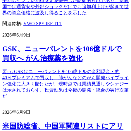
中期のインフレ期待安定を優先した防衛的対応であり、新興
国では通貨安や外部ショックだけでも追加利上げが起きて世
界の資産価格に波及し得ることを示した
関連銘柄:
VWO
SPY
IEF
TLT
2026年6月9日
GSK、ニューバレントを106億ドルで
買収へ がん治療薬を強化
要点: GSKはニューバレントを106億ドルの全額現金・約
40％プレミアムで買収し、肺がんなどのがん開発パイプライ
ン強化に大きく賭けたが、現時点では業績見通しやシナジー
は示されておらず、投資効果は今後の開発・統合の実行次第
だ
2026年6月9日
米国防総省、中国軍関連リストにアリ