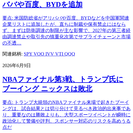
ババや百度、BYDを追加
要点: 米国防総省がアリババや百度、BYDなどを中国軍関連
企業リストに追加したが、直ちに制裁や保有禁止にはなら
ず、まずは防衛調達の制限が主な影響で、2027年の第三者経
由調達禁止や取引先の慎重化次第でサプライチェーンと市場
の不透…
関連銘柄:
SPY
VOO
IVV
VTI
QQQ
2026年6月9日
NBAファイナル第3戦、トランプ氏に
ブーイング ニックスは敗北
要点: トランプ大統領のNBAファイナル来場で起きたブーイ
ングは、試合結果とは切り分けて見るべき政治的出来事であ
り、重要なのは勝敗よりも、大型スポーツイベントが瞬時に
政治化して警備や評判、スポンサー対応のリスクを高めうる
点だ