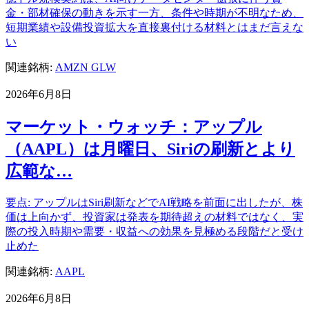
金・部材確保の動きを示す一方、条件や時期が不明なため、
短期業績や設備投資拡大を直接裏付ける材料とはまだ言えな
い
関連銘柄:
AMZN
GLW
2026年6月8日
マーケット・ウォッチ：アップル
（AAPL）は月曜日、Siriの刷新とより
広範な…
要点: アップルはSiri刷新などでAI戦略を前面に出したが、株
価は上向かず、投資家は発表を期待超えの材料ではなく、実
際の投入時期や需要・収益への効果を見極める段階だと受け
止めた
関連銘柄:
AAPL
2026年6月8日