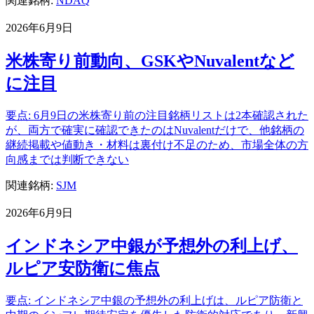
関連銘柄:
NDAQ
2026年6月9日
米株寄り前動向、GSKやNuvalentなど
に注目
要点: 6月9日の米株寄り前の注目銘柄リストは2本確認された
が、両方で確実に確認できたのはNuvalentだけで、他銘柄の
継続掲載や値動き・材料は裏付け不足のため、市場全体の方
向感までは判断できない
関連銘柄:
SJM
2026年6月9日
インドネシア中銀が予想外の利上げ、
ルピア安防衛に焦点
要点: インドネシア中銀の予想外の利上げは、ルピア防衛と