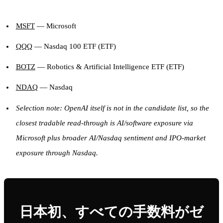
MSFT
— Microsoft
QQQ
— Nasdaq 100 ETF (ETF)
BOTZ
— Robotics & Artificial Intelligence ETF (ETF)
NDAQ
— Nasdaq
Selection note: OpenAI itself is not in the candidate list, so the
closest tradable read-through is AI/software exposure via
Microsoft plus broader AI/Nasdaq sentiment and IPO-market
exposure through Nasdaq.
日本初、すべての手数料がゼ