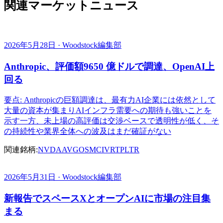
関連マーケットニュース
2026年5月28日 · Woodstock編集部
Anthropic、評価額9650 億ドルで調達、OpenAI上
回る
要点: Anthropicの巨額調達は、最有力AI企業には依然として
大量の資本が集まりAIインフラ需要への期待も強いことを
示す一方、未上場の高評価は交渉ベースで透明性が低く、そ
の持続性や業界全体への波及はまだ確証がない
関連銘柄:
NVDA
AVGO
SMCI
VRT
PLTR
2026年5月31日 · Woodstock編集部
新報告でスペースXとオープンAIに市場の注目集
まる