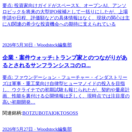
要点: 投資家向けガイドがスペースX、オープンAI、アンソ
ロピックを将来の大型IPO候補として一括りにしたが、上場
申請や日程、評価額などの具体情報はなく、現状の関心は主
にAI関連の希少な投資機会への期待に支えられている
2026年5月30日 · Woodstock編集部
企業・案件ウォッチ:トランプ家とのつながりがあ
るとされるサンフランシスコのロ...
要点: ファウンデーション・フューチャー・インダストリー
ズは軍事・重工業向け自律型ヒューマノイドの投入を目指
し、ウクライナでの初期試験も報じられたが、契約や量産計
画、性能を裏付ける公開情報は乏しく、現時点では注目度の
高い初期開発…
関連銘柄:
BOTZ
UBOT
AIQ
KTOS
OSS
2026年5月27日 · Woodstock編集部