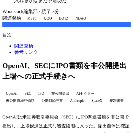
入れるかはまだ不透明だ
Woodstock編集部
·
読了 3分
関連銘柄:
MSFT
QQQ
BOTZ
NDAQ
目次
関連銘柄
参考リンク
OpenAI、SECにIPO書類を非公開提出
上場への正式手続きへ
OpenAI
SEC
IPO
非公開提出
AIセクター
未公開市場評価額
公開目論見書
Anthropic
SpaceX
規制審査
OpenAIは米証券取引委員会（SEC）にIPO関連書類を非公開で
提出し、上場観測は正式な審査段階に入った。提出自体は確認