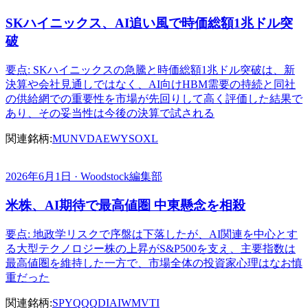
SKハイニックス、AI追い風で時価総額1兆ドル突
破
要点: SKハイニックスの急騰と時価総額1兆ドル突破は、新
決算や会社見通しではなく、AI向けHBM需要の持続と同社
の供給網での重要性を市場が先回りして高く評価した結果で
あり、その妥当性は今後の決算で試される
関連銘柄:
MU
NVDA
EWY
SOXL
2026年6月1日 · Woodstock編集部
米株、AI期待で最高値圏 中東懸念を相殺
要点: 地政学リスクで序盤は下落したが、AI関連を中心とす
る大型テクノロジー株の上昇がS&P500を支え、主要指数は
最高値圏を維持した一方で、市場全体の投資家心理はなお慎
重だった
関連銘柄:
SPY
QQQ
DIA
IWM
VTI