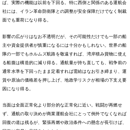
ば、実際の機能は以前を下回る。特に西側と関係のある運航会
社には、イラン革命防衛隊との調整が安全保障だけでなく制裁
面でも重荷になり得る。
影響の広がりはなお不透明だが、その可能性だけでも一部の船
主や資金提供者が慎重になるには十分かもしれない。世界の船
隊の一部でもホルムズ航路を敬遠すれば、湾岸積み貨物に使え
る船腹は構造的に減り得る。通航量が持ち直しても、戦争前の
通常水準を下回ったまま定着すれば需給はなお引き締まり、運
賃や原油の価格差を押し上げ、地政学リスクが相場の下支え要
因になり得る。
当面は全面正常化より部分的な正常化に近い。戦闘が再燃せ
ず、通航の取り決めが商業運航会社にとって例外でなくなれば
回復の道は残るが、緊張再燃や政治条件への懸念が長引けば、