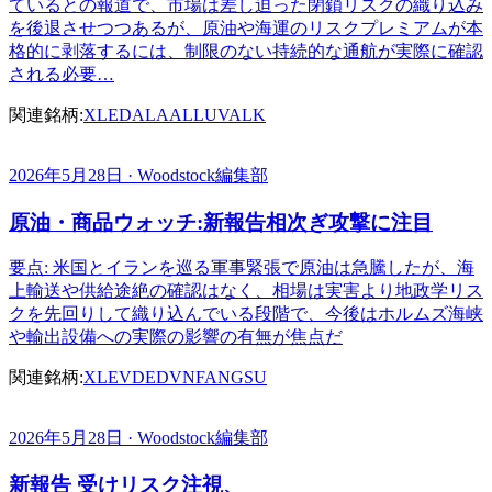
ているとの報道で、市場は差し迫った閉鎖リスクの織り込み
を後退させつつあるが、原油や海運のリスクプレミアムが本
格的に剥落するには、制限のない持続的な通航が実際に確認
される必要…
関連銘柄:
XLE
DAL
AAL
LUV
ALK
2026年5月28日 · Woodstock編集部
原油・商品ウォッチ:新報告相次ぎ攻撃に注目
要点: 米国とイランを巡る軍事緊張で原油は急騰したが、海
上輸送や供給途絶の確認はなく、相場は実害より地政学リス
クを先回りして織り込んでいる段階で、今後はホルムズ海峡
や輸出設備への実際の影響の有無が焦点だ
関連銘柄:
XLE
VDE
DVN
FANG
SU
2026年5月28日 · Woodstock編集部
新報告 受けリスク注視、