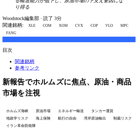
る輸送能力が低下し、原油市場の下支え要因にな
り得る
Woodstock編集部
·
読了 3分
関連銘柄:
XLE
COM
XOM
CVX
COP
VLO
MPC
FANG
目次
関連銘柄
参考リンク
新報告でホルムズに焦点、原油・商品
市場を注視
ホルムズ海峡
原油市場
エネルギー輸送
タンカー運賃
地政学リスク
海上保険
航行の自由
湾岸原油輸出
制裁リスク
イラン革命防衛隊