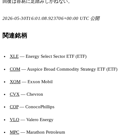
回復は容易に足踏みしかねない。
2026-05-30T16:01:08.923706+00:00 UTC 公開
関連銘柄
XLE
— Energy Select Sector ETF (ETF)
COM
— Auspice Broad Commodity Strategy ETF (ETF)
XOM
— Exxon Mobil
CVX
— Chevron
COP
— ConocoPhillips
VLO
— Valero Energy
MPC
— Marathon Petroleum