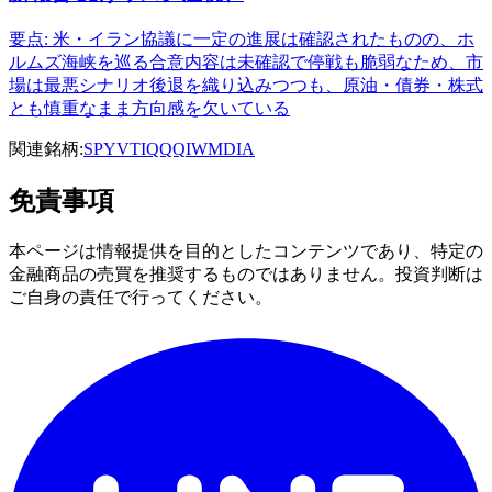
要点: 米・イラン協議に一定の進展は確認されたものの、ホ
ルムズ海峡を巡る合意内容は未確認で停戦も脆弱なため、市
場は最悪シナリオ後退を織り込みつつも、原油・債券・株式
とも慎重なまま方向感を欠いている
関連銘柄:
SPY
VTI
QQQ
IWM
DIA
免責事項
本ページは情報提供を目的としたコンテンツであり、特定の
金融商品の売買を推奨するものではありません。投資判断は
ご自身の責任で行ってください。