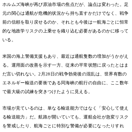
ホルムズ海峡が再び原油市場の焦点だが、論点は変わった。足
元の関心は通航が危機的状況から持ち直すかだけでなく、戦争
前の信頼を取り戻せるのか、それとも今後は一航海ごとに恒常
的な地政学リスクの上乗せを織り込む必要があるのかに移って
いる。
米国の海上警備支援もあり、最近は通航隻数の増加がうかがえ
る。運用面の改善を示す一方、従来の平常状態に戻ったとはま
だ言い切れない。2月28日の戦争勃発後の混乱は、世界有数の
エネルギー輸送の要衝である同海峡の航行の自由に、ここ数年
で最大級の試練を突きつけたように見える。
市場が見ているのは、単なる輸送能力ではなく「安心して使え
る輸送能力」だ。航路が開いていても、運航会社が急変リスク
を警戒したり、航海ごとに特別な警備が必要になったりすれ