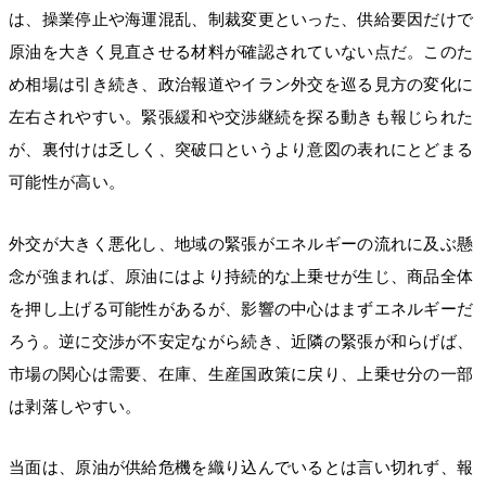
は、操業停止や海運混乱、制裁変更といった、供給要因だけで
原油を大きく見直させる材料が確認されていない点だ。このた
め相場は引き続き、政治報道やイラン外交を巡る見方の変化に
左右されやすい。緊張緩和や交渉継続を探る動きも報じられた
が、裏付けは乏しく、突破口というより意図の表れにとどまる
可能性が高い。
外交が大きく悪化し、地域の緊張がエネルギーの流れに及ぶ懸
念が強まれば、原油にはより持続的な上乗せが生じ、商品全体
を押し上げる可能性があるが、影響の中心はまずエネルギーだ
ろう。逆に交渉が不安定ながら続き、近隣の緊張が和らげば、
市場の関心は需要、在庫、生産国政策に戻り、上乗せ分の一部
は剥落しやすい。
当面は、原油が供給危機を織り込んでいるとは言い切れず、報