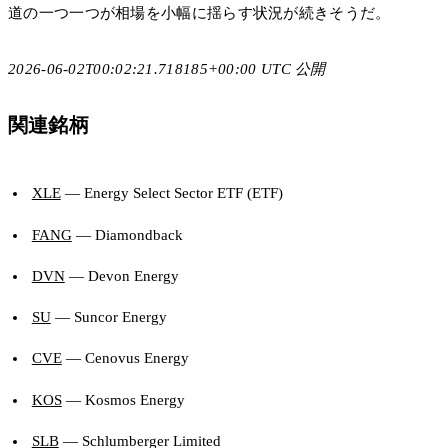
道の一つ一つが相場を小幅に揺らす状況が続きそうだ。
2026-06-02T00:02:21.718185+00:00 UTC 公開
関連銘柄
XLE
— Energy Select Sector ETF (ETF)
FANG
— Diamondback
DVN
— Devon Energy
SU
— Suncor Energy
CVE
— Cenovus Energy
KOS
— Kosmos Energy
SLB
— Schlumberger Limited