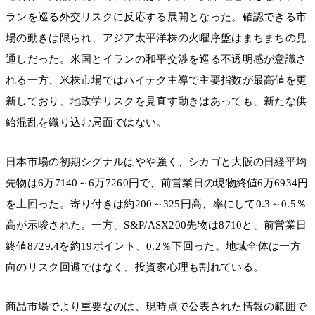
ランを巡る外交リスクに反応する展開となった。確認できる市
場の動きは限られ、アジア太平洋株の火曜序盤はまちまちの見
通しだった。米国とイランの和平交渉を巡る不透明感が意識さ
れる一方、米株市場ではハイテク主導で主要指数が最高値を更
新しており、地政学リスクを見直す動きはあっても、新たな供
給混乱を織り込む局面ではない。
日本市場の初期シグナルはやや強く、シカゴと大阪の日経平均
先物は6万7140～6万7260円で、前営業日の現物終値6万6934円
を上回った。寄り付きは約200～325円高、率にして0.3～0.5％
高が示唆された。一方、S&P/ASX200先物は8710と、前営業日
終値8729.4を約19ポイント、0.2％下回った。地域全体は一方
向のリスク回避ではなく、投資家心理も割れている。
商品市場でより重要なのは、現時点で公表された情報の範囲で