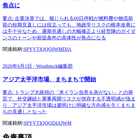
焦点に
要点: 企業決算では、報じられる60日停戦が燃料費や物流前
提の短期見直しには役立っても、地政学リスクの根本改善に
は不十分なため、通期見通しの大幅修正より経営陣のガイダ
ンスのトーンや前提条件の具体性が焦点になる
関連銘柄:
SPY
VTI
QQQ
IWM
DIA
2026年6月1日 · Woodstock編集部
アジア太平洋市場、まちまちで開始
要点: トランプ大統領の「米イラン合意を急がない」との発
言で、外交継続と軍事再開リスクが併存する不透明感が強ま
り、アジア太平洋市場は週明けに明確な方向感を欠くまちま
ちの見通しとなった
関連銘柄:
SPY
VTI
QQQ
DIA
IWM
免責事項