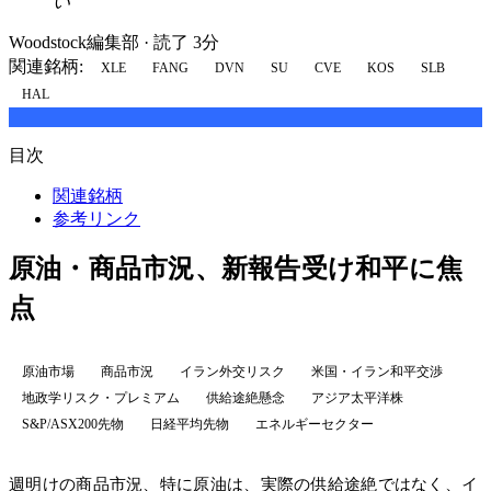
い
Woodstock編集部
·
読了 3分
関連銘柄:
XLE
FANG
DVN
SU
CVE
KOS
SLB
HAL
目次
関連銘柄
参考リンク
原油・商品市況、新報告受け和平に焦
点
原油市場
商品市況
イラン外交リスク
米国・イラン和平交渉
地政学リスク・プレミアム
供給途絶懸念
アジア太平洋株
S&P/ASX200先物
日経平均先物
エネルギーセクター
週明けの商品市況、特に原油は、実際の供給途絶ではなく、イ