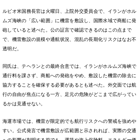
ルビオ米国務長官は火曜日、上院外交委員会で、イランがホル
ムズ海峡の「広い範囲」に機雷を敷設し、国際水域で商船に発
砲していると述べた。公の証言で確認できるのはこの点まで
で、機雷敷設の規模や通航状況、混乱の長期化リスクはなお不
透明だ。
同氏は、テヘランとの最終合意では、イランがホルムズ海峡で
通行料を課さず、商船への発砲をやめ、敷設した機雷の除去に
協力することを確保する必要があるとも述べた。外交面では航
行の自由が焦点になる一方、足元の危険がどこまで広がってい
るかは見通せない。
海運市場では、機雷が限定的でも航行リスクへの警戒を強めや
すい。公式発言で機雷敷設が広範囲と示されれば、実際の交通