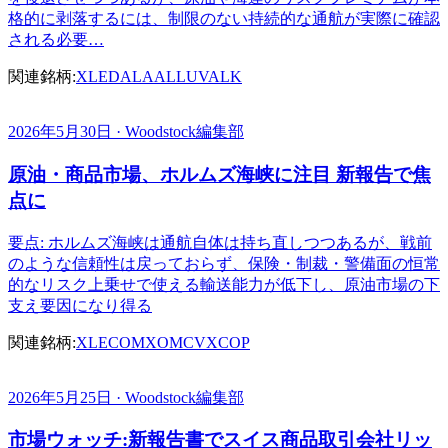
格的に剥落するには、制限のない持続的な通航が実際に確認
される必要…
関連銘柄:
XLE
DAL
AAL
LUV
ALK
2026年5月30日 · Woodstock編集部
原油・商品市場、ホルムズ海峡に注目 新報告で焦
点に
要点: ホルムズ海峡は通航自体は持ち直しつつあるが、戦前
のような信頼性は戻っておらず、保険・制裁・警備面の恒常
的なリスク上乗せで使える輸送能力が低下し、原油市場の下
支え要因になり得る
関連銘柄:
XLE
COM
XOM
CVX
COP
2026年5月25日 · Woodstock編集部
市場ウォッチ:新報告書でスイス商品取引会社リッ