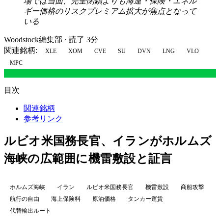
場では当面、完全閉鎖よりも海運・保険・エネル
ギー価格のリスクプレミアム拡大が焦点となって
いる
Woodstock編集部
·
読了 3分
関連銘柄:
XLE
XOM
CVE
SU
DVN
LNG
VLO
MPC
目次
関連銘柄
参考リンク
ルビオ米国務長官、イランがホルムズ
海峡の広範囲に機雷敷設と証言
ホルムズ海峡
イラン
ルビオ米国務長官
機雷敷設
商船攻撃
航行の自由
海上保険料
原油価格
タンカー運賃
代替輸出ルート