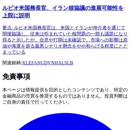
ルビオ米国務長官、イラン核協議の進展可能性を
上院に説明
要点: ルビオ米国務長官は、米国とイランが仲介者を通じて
間接協議し、従来は拒まれていた核問題の一部も議題になり
得ると示したが、合意や打開は未確認で、市場への影響は原
油や海運を巡る最悪シナリオ懸念をやや和らげる程度にとど
まっている
関連銘柄:
XLE
FANG
DVN
HAL
SLB
免責事項
本ページは情報提供を目的としたコンテンツであり、特定の
金融商品の売買を推奨するものではありません。投資判断は
ご自身の責任で行ってください。