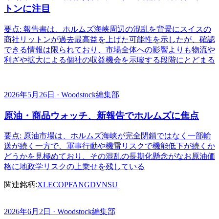
トンに注目
要点: 報告書は、ホルムズ海峡周辺の混乱を背景にスイスの
商社リットンが過去最高益を上げた可能性を示したが、確認
できる情報は限られており、市場全体への影響よりも物流や
利ざや拡大による個社の収益機会を示唆する段階にとどまる
2026年5月26日 · Woodstock編集部
原油・商品ウォッチ、新報告でホルムズに焦点
要点: 原油市場は、ホルムズ海峡が完全閉鎖ではなく一部輸
送が続く一方で、軍事行動や機雷リスクで機能低下が続くか
どうかを見極めており、その混乱の長期化懸念がなお原油価
格に地政学リスクの上乗せを残している
関連銘柄:
XLE
COP
FANG
DVN
SU
2026年6月2日 · Woodstock編集部