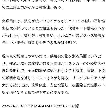
への影響が判明する前でも、運賃や海上保険料、エネルギー価
格に上昇圧力がかかる可能性がある。
火曜日には、混乱が続く中でイラクがジェイハン経由の石油輸
出拡大を探っているとの報道もあった。代替ルート模索をうか
がわせるが、振り替え可能量や、ホルムズへのアクセス喪失が
長引いた場合に影響を相殺できるかは不明だ。
現時点で想定しやすいのは、供給喪失量を測る局面というよ
り、物流と取引の摩擦が強まる展開だ。タンカーの危険増大や
遅延長期化で、全面閉鎖が確認されなくても海運、精製、下流
の燃料市場を通じてコストは上がり得る。リスクプレミアムが
大きく縮むには、攻撃停止、安全な通航、機雷除去の進展を市
場が信頼できる形で確認する必要がある。
2026-06-03T00:03:32.474324+00:00 UTC 公開