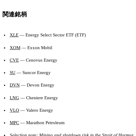
関連銘柄
XLE
— Energy Select Sector ETF (ETF)
XOM
— Exxon Mobil
CVE
— Cenovus Energy
SU
— Suncor Energy
DVN
— Devon Energy
LNG
— Cheniere Energy
VLO
— Valero Energy
MPC
— Marathon Petroleum
Selection note: Mining and shutdown risk in the Strait of Hormuz