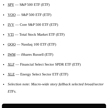
SPY
— S&P 500 ETF (ETF)
VOO
— S&P 500 ETF (ETF)
IVV
— Core S&P 500 ETF (ETF)
VTI
— Total Stock Market ETF (ETF)
QQQ
— Nasdaq 100 ETF (ETF)
IWM
— iShares Russell (ETF)
XLF
— Financial Select Sector SPDR ETF (ETF)
XLE
— Energy Select Sector ETF (ETF)
Selection note: Macro-wide story fallback selected broad/sector
ETFs.