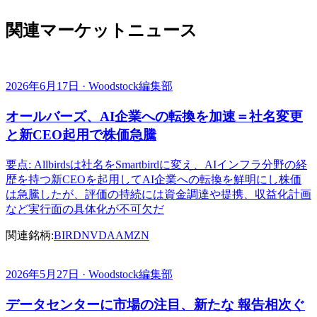
関連マーケットニュース
2026年6月17日 · Woodstock編集部
オールバーズ、AI企業への転換を加速＝社名変更
と新CEO起用で株価急騰
要点: Allbirdsは社名をSmartbirdに変え、AIインフラ分野の経
歴を持つ新CEOを起用してAI企業への転換を鮮明にし株価
は急騰したが、評価の持続には資金調達や提携、収益化計画
など実行面の具体化が不可欠だ
関連銘柄:
BIRD
NVDA
AMZN
2026年5月27日 · Woodstock編集部
データセンターに市場の注目、新たな 報告相次ぐ