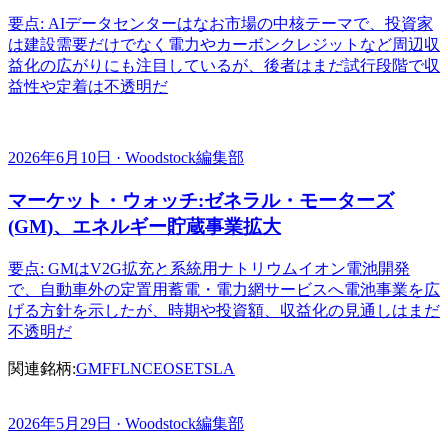
要点: AIデータセンターはなお市場の中核テーマで、投資家
は建設需要だけでなく電力やカーボンクレジットなど周辺収
益化の広がりにも注目しているが、後者はまだ試行段階で収
益性や定着は不透明だ
2026年6月10日 · Woodstock編集部
マーケット・ウォッチ:ゼネラル・モーターズ
(GM)、エネルギー貯蔵事業拡大
要点: GMはV2G拡充と系統用ナトリウムイオン電池開発
で、自動車外の定置用蓄電・電力網サービスへ電池事業を広
げる方針を示したが、時期や投資額、収益化の見通しはまだ
不透明だ
関連銘柄:
GM
F
FLNC
EOSE
TSLA
2026年5月29日 · Woodstock編集部