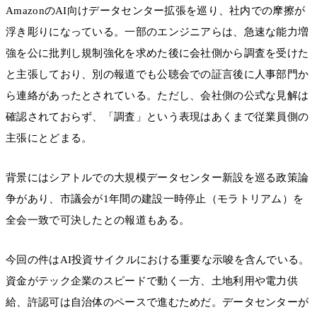
AmazonのAI向けデータセンター拡張を巡り、社内での摩擦が
浮き彫りになっている。一部のエンジニアらは、急速な能力増
強を公に批判し規制強化を求めた後に会社側から調査を受けた
と主張しており、別の報道でも公聴会での証言後に人事部門か
ら連絡があったとされている。ただし、会社側の公式な見解は
確認されておらず、「調査」という表現はあくまで従業員側の
主張にとどまる。
背景にはシアトルでの大規模データセンター新設を巡る政策論
争があり、市議会が1年間の建設一時停止（モラトリアム）を
全会一致で可決したとの報道もある。
今回の件はAI投資サイクルにおける重要な示唆を含んでいる。
資金がテック企業のスピードで動く一方、土地利用や電力供
給、許認可は自治体のペースで進むためだ。データセンターが