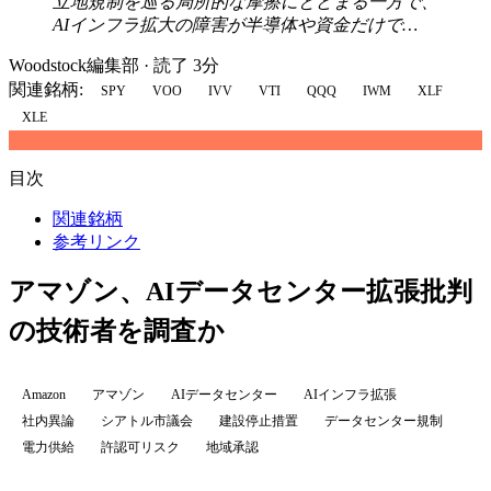
立地規制を巡る局所的な摩擦にとどまる一方で、
AIインフラ拡大の障害が半導体や資金だけで…
Woodstock編集部
·
読了 3分
関連銘柄:
SPY
VOO
IVV
VTI
QQQ
IWM
XLF
XLE
目次
関連銘柄
参考リンク
アマゾン、AIデータセンター拡張批判
の技術者を調査か
Amazon
アマゾン
AIデータセンター
AIインフラ拡張
社内異論
シアトル市議会
建設停止措置
データセンター規制
電力供給
許認可リスク
地域承認