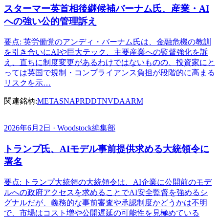
スターマー英首相後継候補バーナム氏、産業・AI
への強い公的管理訴え
要点: 英労働党のアンディ・バーナム氏は、金融危機の教訓
を引き合いにAIや巨大テック、主要産業への監督強化を訴
え、直ちに制度変更があるわけではないものの、投資家にと
っては英国で規制・コンプライアンス負担が段階的に高まる
リスクを示…
関連銘柄:
META
SNAP
RDDT
NVDA
ARM
2026年6月2日 · Woodstock編集部
トランプ氏、AIモデル事前提供求める大統領令に
署名
要点: トランプ大統領の大統領令は、AI企業に公開前のモデ
ルへの政府アクセスを求めることでAI安全監督を強めるシ
グナルだが、義務的な事前審査や承認制度かどうかは不明
で、市場はコスト増や公開遅延の可能性を見極めている