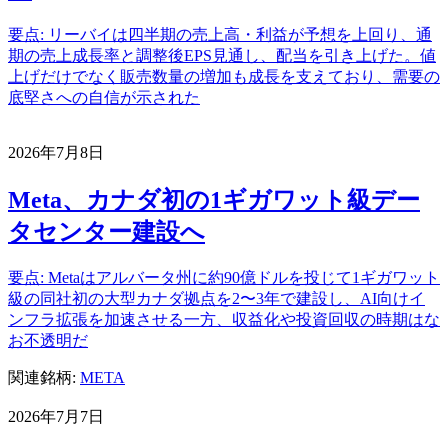
要点: リーバイは四半期の売上高・利益が予想を上回り、通
期の売上成長率と調整後EPS見通し、配当を引き上げた。値
上げだけでなく販売数量の増加も成長を支えており、需要の
底堅さへの自信が示された
2026年7月8日
Meta、カナダ初の1ギガワット級デー
タセンター建設へ
要点: Metaはアルバータ州に約90億ドルを投じて1ギガワット
級の同社初の大型カナダ拠点を2〜3年で建設し、AI向けイ
ンフラ拡張を加速させる一方、収益化や投資回収の時期はな
お不透明だ
関連銘柄:
META
2026年7月7日