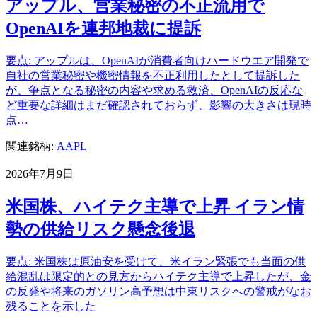
アップル、営業秘密の不正流用で
OpenAIを連邦地裁に提訴
要点: アップルは、OpenAIが消費者向けハードウエア開発で
自社の営業秘密や機密情報を不正利用したとして提訴した
が、争点となる秘密の内容や求める救済、OpenAIの反応な
ど重要な詳細はまだ確認されておらず、影響の大きさは現時
点…
関連銘柄:
AAPL
2026年7月9日
米国株、ハイテク主導で上昇 イラン情
勢の供給リスク懸念後退
要点: 米国株は原油安を受けて、米イラン緊張でも当面の供
給混乱は限定的との見方からハイテク主導で上昇したが、金
の反発や将来のガソリン高予想は中東リスクへの警戒がなお
残ることを示した