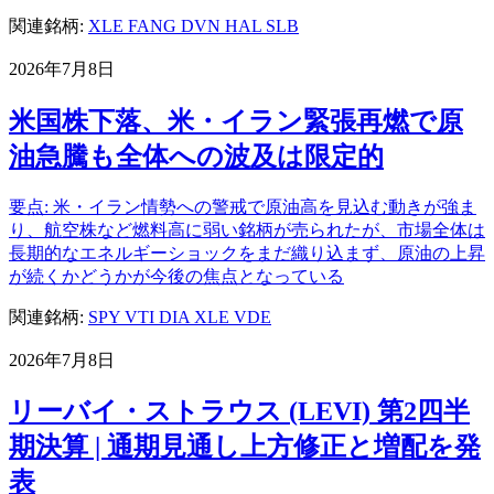
関連銘柄:
XLE
FANG
DVN
HAL
SLB
2026年7月8日
米国株下落、米・イラン緊張再燃で原
油急騰も全体への波及は限定的
要点: 米・イラン情勢への警戒で原油高を見込む動きが強ま
り、航空株など燃料高に弱い銘柄が売られたが、市場全体は
長期的なエネルギーショックをまだ織り込まず、原油の上昇
が続くかどうかが今後の焦点となっている
関連銘柄:
SPY
VTI
DIA
XLE
VDE
2026年7月8日
リーバイ・ストラウス (LEVI) 第2四半
期決算 | 通期見通し上方修正と増配を発
表