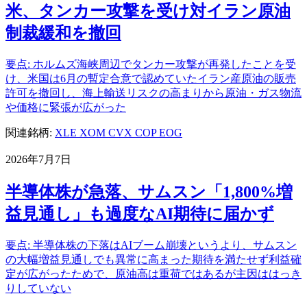
米、タンカー攻撃を受け対イラン原油
制裁緩和を撤回
要点: ホルムズ海峡周辺でタンカー攻撃が再発したことを受
け、米国は6月の暫定合意で認めていたイラン産原油の販売
許可を撤回し、海上輸送リスクの高まりから原油・ガス物流
や価格に緊張が広がった
関連銘柄:
XLE
XOM
CVX
COP
EOG
2026年7月7日
半導体株が急落、サムスン「1,800%増
益見通し」も過度なAI期待に届かず
要点: 半導体株の下落はAIブーム崩壊というより、サムスン
の大幅増益見通しでも異常に高まった期待を満たせず利益確
定が広がったためで、原油高は重荷ではあるが主因ははっき
りしていない