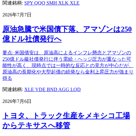
関連銘柄:
SPY
QQQ
SMH
XLK
XLE
2026年7月7日
原油急騰で米国債下落、アマゾンは250
億ドル社債発行へ
要点: 米国債安は、原油高によるインフレ懸念とアマゾンの
250億ドル級社債発行に伴う需給・ヘッジ圧力が重なった可
能性が高く、現時点では一時的な反応との見方が中心だが、
原油高の長期化や大型起債の続発なら金利上昇圧力が強まり
得る
関連銘柄:
XLE
VDE
BND
AGG
LQD
2026年7月6日
トヨタ、トラック生産をメキシコ工場
からテキサスへ移管