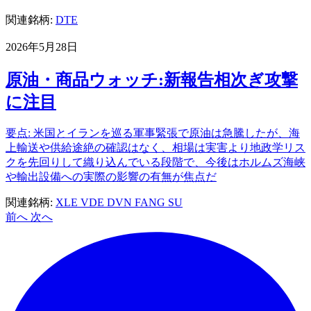
関連銘柄:
DTE
2026年5月28日
原油・商品ウォッチ:新報告相次ぎ攻撃
に注目
要点: 米国とイランを巡る軍事緊張で原油は急騰したが、海
上輸送や供給途絶の確認はなく、相場は実害より地政学リス
クを先回りして織り込んでいる段階で、今後はホルムズ海峡
や輸出設備への実際の影響の有無が焦点だ
関連銘柄:
XLE
VDE
DVN
FANG
SU
前へ
次へ