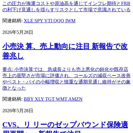
この圧力が海運コストや原油高を通じてインフレ期待とFRB
の利下げ見通しを揺らすリスクとして市場で意識されている
関連銘柄:
XLE
SPY
VTI
QQQ
IWM
2026年5月28日
小売決 算、売上動向に注目 新報告で改
善兆し
要点: 小売決算では、急成長よりも売上悪化の鈍化や既存店
売上の底堅さが市場に評価され、コールズの減収ペース改善
やベスト・バイの小幅増収と慎重な通期見通し維持がその象
徴となった
関連銘柄:
BBY
XLY
TGT
WMT
AMZN
2026年5月28日
CVS、リ リーのゼップバウンド保険適