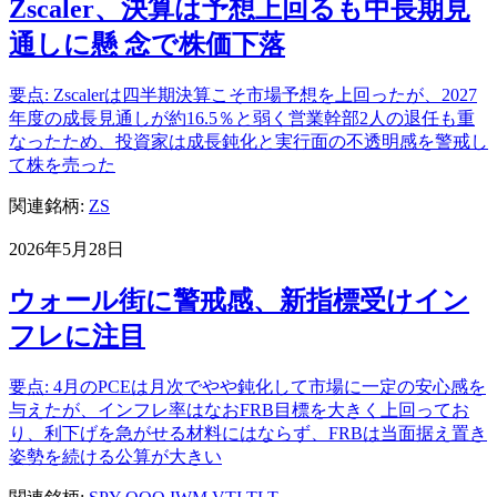
Zscaler、決算は予想上回るも中長期見
通しに懸 念で株価下落
要点: Zscalerは四半期決算こそ市場予想を上回ったが、2027
年度の成長見通しが約16.5％と弱く営業幹部2人の退任も重
なったため、投資家は成長鈍化と実行面の不透明感を警戒し
て株を売った
関連銘柄:
ZS
2026年5月28日
ウォール街に警戒感、新指標受けイン
フレに注目
要点: 4月のPCEは月次でやや鈍化して市場に一定の安心感を
与えたが、インフレ率はなおFRB目標を大きく上回ってお
り、利下げを急がせる材料にはならず、FRBは当面据え置き
姿勢を続ける公算が大きい