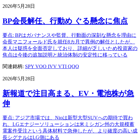
2026年5月28日
BP会長解任、行動め ぐる懸念に焦点
要点: BPはガバナンスや監督、行動面の深刻な懸念を理由に
会長マニフォールド氏を就任8カ月で異例の解任としたが、
本人は疑惑を全面否定しており、詳細が乏しいため投資家の
焦点は今後の追加説明と統治体制の安定性に移っている
関連銘柄:
SPY
VOO
IVV
VTI
QQQ
2026年5月28日
新報道で注目高まる、EV・電池株が急
伸
要点: アジア市場では、Nioは新型大型SUVへの期待で買わ
れ、LGエナジーソリューションは米ミシガン州の大規模蓄
電案件受注という具体材料で急伸したが、より確度の高い成
長シグナルはLG側にある