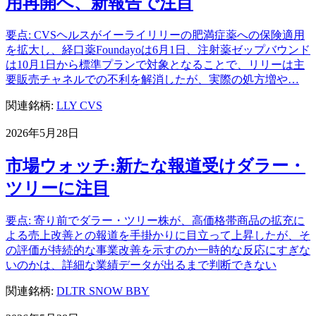
用再開へ、新報告で注目
要点: CVSヘルスがイーライリリーの肥満症薬への保険適用
を拡大し、経口薬Foundayoは6月1日、注射薬ゼップバウンド
は10月1日から標準プランで対象となることで、リリーは主
要販売チャネルでの不利を解消したが、実際の処方増や…
関連銘柄:
LLY
CVS
2026年5月28日
市場ウォッチ:新たな報道受けダラー・
ツリーに注目
要点: 寄り前でダラー・ツリー株が、高価格帯商品の拡充に
よる売上改善との報道を手掛かりに目立って上昇したが、そ
の評価が持続的な事業改善を示すのか一時的な反応にすぎな
いのかは、詳細な業績データが出るまで判断できない
関連銘柄:
DLTR
SNOW
BBY