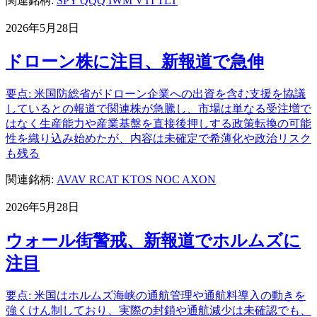
関連銘柄:
SPY
QQQ
IWM
VTI
TLT
2026年5月28日
ドローン株に注目、新報道で急伸
要点: 米国防総省がドローン企業への出資を含む支援を協議
しているとの報道で関連株が急騰し、市場は単なる受注増で
はなく生産能力や産業基盤を直接後押しする政策転換の可能
性を織り込み始めたが、内容は未確定で希薄化や政治リスク
も残る
関連銘柄:
AVAV
RCAT
KTOS
NOC
AXON
2026年5月28日
ウォール街警戒、新報道でホルムズに
注目
要点: 米国はホルムズ海峡の通航管理や通航料導入の動きを
強くけん制しており、実際の封鎖や通航減少は未確認でも、