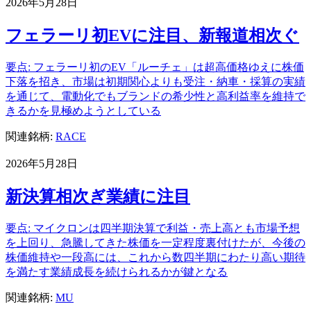
2026年5月28日
フェラーリ初EVに注目、新報道相次ぐ
要点: フェラーリ初のEV「ルーチェ」は超高価格ゆえに株価
下落を招き、市場は初期関心よりも受注・納車・採算の実績
を通じて、電動化でもブランドの希少性と高利益率を維持で
きるかを見極めようとしている
関連銘柄:
RACE
2026年5月28日
新決算相次ぎ業績に注目
要点: マイクロンは四半期決算で利益・売上高とも市場予想
を上回り、急騰してきた株価を一定程度裏付けたが、今後の
株価維持や一段高には、これから数四半期にわたり高い期待
を満たす業績成長を続けられるかが鍵となる
関連銘柄:
MU