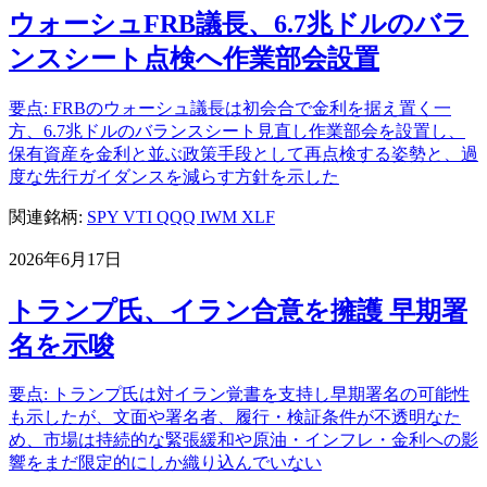
ウォーシュFRB議長、6.7兆ドルのバラ
ンスシート点検へ作業部会設置
要点: FRBのウォーシュ議長は初会合で金利を据え置く一
方、6.7兆ドルのバランスシート見直し作業部会を設置し、
保有資産を金利と並ぶ政策手段として再点検する姿勢と、過
度な先行ガイダンスを減らす方針を示した
関連銘柄:
SPY
VTI
QQQ
IWM
XLF
2026年6月17日
トランプ氏、イラン合意を擁護 早期署
名を示唆
要点: トランプ氏は対イラン覚書を支持し早期署名の可能性
も示したが、文面や署名者、履行・検証条件が不透明なた
め、市場は持続的な緊張緩和や原油・インフレ・金利への影
響をまだ限定的にしか織り込んでいない