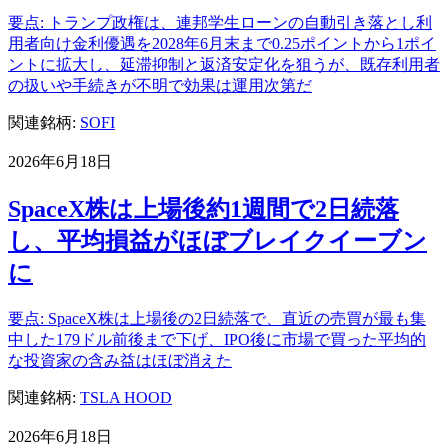
要点: トランプ政権は、連邦学生ローンの自動引き落とし利
用者向け金利優遇を2028年6月末まで0.25ポイントから1ポイ
ントに拡大し、延滞抑制と返済安定化を狙うが、既存利用者
の扱いや手続きが不明で効果は運用次第だ
関連銘柄:
SOFI
2026年6月18日
SpaceX株は上場後約1週間で2日続落
し、平均損益がほぼブレイクイーブン
に
要点: SpaceX株は上場後の2日続落で、直近の売買が最も集
中した179ドル前後まで下げ、IPO後に市場で買った平均的
な投資家の含み益はほぼ消えた
関連銘柄:
TSLA
HOOD
2026年6月18日