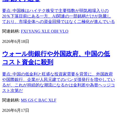
要点: 中国株はハイテク株安で主要指数が弱気相場入りの
20％下落目前にある一方、AI関連の一部銘柄だけが急騰し
ており、市場全体への資金回帰ではなく二極化が進んでいる
関連銘柄:
FXI
YANG
XLE
OIH
VLO
2026年6月18日
ウォール街銀行や外国政府、中国の低
コスト資金に殺到
要点: 中国の低金利と旺盛な投資家需要を背景に、外国政府
や国際銀行、企業が人民元建てのパンダ債発行を増やしてい
るが、これが持続的な潮流になるかは金利差や為替ヘッジコ
スト次第だ
関連銘柄:
MS
GS
C
BAC
XLF
2026年6月17日