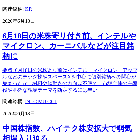
関連銘柄:
KR
2026年6月18日
6月18日の米株寄り付き前、インテルや
マイクロン、カーニバルなどが注目銘
柄に
要点: 6月18日の米株寄り前はインテル、マイクロン、アップ
ルなどのテック株やスペースXを中心に個別銘柄への関心が
集まったが、材料や値動きの方向は不明で、市場全体の主導
役や明確な相場テーマを断定するには早い
関連銘柄:
INTC
MU
CCL
2026年6月18日
中国株指数、ハイテク株安拡大で弱気
相場入り迫る