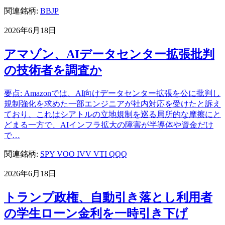
関連銘柄:
BBJP
2026年6月18日
アマゾン、AIデータセンター拡張批判
の技術者を調査か
要点: Amazonでは、AI向けデータセンター拡張を公に批判し
規制強化を求めた一部エンジニアが社内対応を受けたと訴え
ており、これはシアトルの立地規制を巡る局所的な摩擦にと
どまる一方で、AIインフラ拡大の障害が半導体や資金だけ
で…
関連銘柄:
SPY
VOO
IVV
VTI
QQQ
2026年6月18日
トランプ政権、自動引き落とし利用者
の学生ローン金利を一時引き下げ