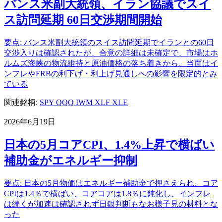
バンス米副大統領、イラン協議でスイ
ス訪問延期 60日交渉期間開始
要点: バンス米副大統領のスイス訪問延期でイランとの60日
交渉入りは確認されたが、合意の詳細は未確定で、市場はホ
ルムズ海峡の物流維持と原油価格の落ち着きから、当面はイ
ンフレやFRBの利下げ・利上げ見通しへの影響を限定的とみ
ている
関連銘柄:
SPY
QQQ
IWM
XLF
XLE
2026年6月19日
日本の5月コアCPI、1.4%上昇で横ばい
補助金がエネルギー抑制
要点: 日本の5月物価はエネルギー補助金で押さえられ、コア
CPIは1.4％で横ばい、コアコアは1.8％に鈍化し、インフレ
は続くが加速は確認されず日銀判断もなお様子見の材料とな
った