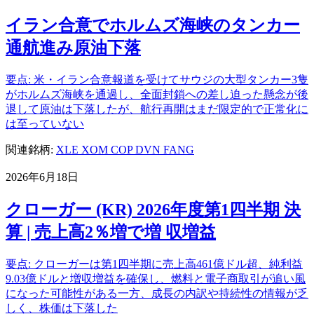
イラン合意でホルムズ海峡のタンカー
通航進み原油下落
要点: 米・イラン合意報道を受けてサウジの大型タンカー3隻
がホルムズ海峡を通過し、全面封鎖への差し迫った懸念が後
退して原油は下落したが、航行再開はまだ限定的で正常化に
は至っていない
関連銘柄:
XLE
XOM
COP
DVN
FANG
2026年6月18日
クローガー (KR) 2026年度第1四半期 決
算 | 売上高2％増で増 収増益
要点: クローガーは第1四半期に売上高461億ドル超、純利益
9.03億ドルと増収増益を確保し、燃料と電子商取引が追い風
になった可能性がある一方、成長の内訳や持続性の情報が乏
しく、株価は下落した