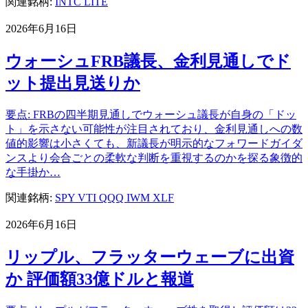
関連銘柄:
INTC
LITE
2026年6月16日
ウォーシュFRB議長、金利見通しでド
ット提出見送りか
要点: FRBの四半期見通しでウォーシュ議長が自身の「ドッ
ト」を示さない可能性が注目されており、金利見通しへの数
値的影響は小さくても、新議長が明示的なフォワードガイダ
ンスより会合ごとの柔軟な判断を重視するのかを探る象徴的
な手掛か…
関連銘柄:
SPY
VTI
QQQ
IWM
XLF
2026年6月16日
リップル、フラッターウェーブに出資
か 評価額33億ドルと報道