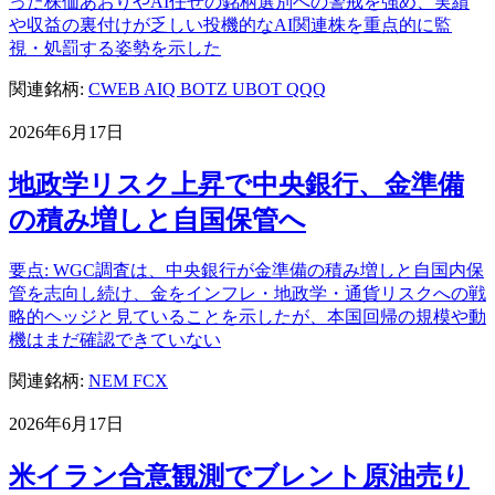
った株価あおりやAI任せの銘柄選別への警戒を強め、実績
や収益の裏付けが乏しい投機的なAI関連株を重点的に監
視・処罰する姿勢を示した
関連銘柄:
CWEB
AIQ
BOTZ
UBOT
QQQ
2026年6月17日
地政学リスク上昇で中央銀行、金準備
の積み増しと自国保管へ
要点: WGC調査は、中央銀行が金準備の積み増しと自国内保
管を志向し続け、金をインフレ・地政学・通貨リスクへの戦
略的ヘッジと見ていることを示したが、本国回帰の規模や動
機はまだ確認できていない
関連銘柄:
NEM
FCX
2026年6月17日
米イラン合意観測でブレント原油売り