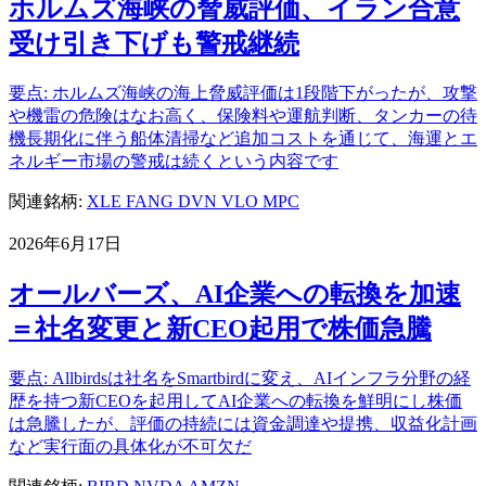
ホルムズ海峡の脅威評価、イラン合意
受け引き下げも警戒継続
要点: ホルムズ海峡の海上脅威評価は1段階下がったが、攻撃
や機雷の危険はなお高く、保険料や運航判断、タンカーの待
機長期化に伴う船体清掃など追加コストを通じて、海運とエ
ネルギー市場の警戒は続くという内容です
関連銘柄:
XLE
FANG
DVN
VLO
MPC
2026年6月17日
オールバーズ、AI企業への転換を加速
＝社名変更と新CEO起用で株価急騰
要点: Allbirdsは社名をSmartbirdに変え、AIインフラ分野の経
歴を持つ新CEOを起用してAI企業への転換を鮮明にし株価
は急騰したが、評価の持続には資金調達や提携、収益化計画
など実行面の具体化が不可欠だ