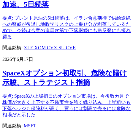
加速、5日続落
要点: ブレント原油の5日続落は、イラン合意期待で供給途絶
への警戒が後退し地政学リスクの上乗せ分が剥落しているた
めで、今後は合意の進展次第で下落継続にも急反発にも振れ
得る
関連銘柄:
XLE
XOM
CVX
SU
CVE
2026年6月17日
SpaceXオプション初取引、危険な賭け
示唆、ストラテジスト指摘
要点: SpaceXの上場初日のオプション市場は、今後数カ月で
株価が大きく上下する不確実性を強く織り込み、上昇狙いも
下落ヘッジも保険料が高く、買うには割高で売るには危険な
相場だと示した
関連銘柄:
MSFT