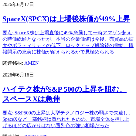
2026年6月17日
SpaceX(SPCX)は上場後株価が49%上昇
要点: SpaceX株は上場直後に49％急騰して一時アマゾン超え
の時価総額となったが、本当の企業価値は今後、売買高の拡
大やボラティリティの低下、ロックアップ解除後の需給、情
報開示の充実に株価が耐えられるかで見極められる
関連銘柄:
AMZN
2026年6月16日
ハイテク株がS&P 500の上昇を阻む、
スペースXは急伸
要点: S&P500の上昇は大型テクノロジー株の弱さで失速し、
SpaceXなど一部銘柄は買われたものの、市場全体を押し上
げるほどの広がりはない選別色の強い相場だった