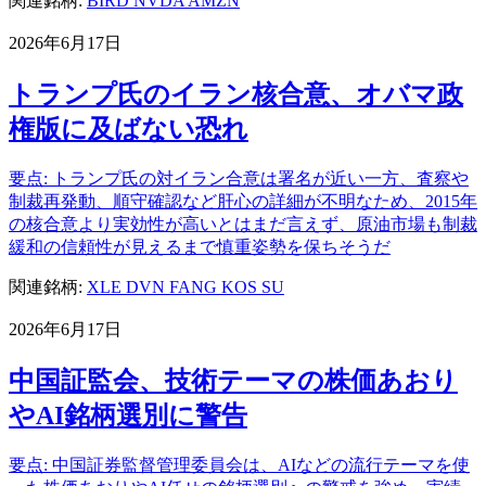
関連銘柄:
BIRD
NVDA
AMZN
2026年6月17日
トランプ氏のイラン核合意、オバマ政
権版に及ばない恐れ
要点: トランプ氏の対イラン合意は署名が近い一方、査察や
制裁再発動、順守確認など肝心の詳細が不明なため、2015年
の核合意より実効性が高いとはまだ言えず、原油市場も制裁
緩和の信頼性が見えるまで慎重姿勢を保ちそうだ
関連銘柄:
XLE
DVN
FANG
KOS
SU
2026年6月17日
中国証監会、技術テーマの株価あおり
やAI銘柄選別に警告
要点: 中国証券監督管理委員会は、AIなどの流行テーマを使