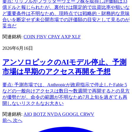
要点: リップルがフラッターウェーブ株を取得し評価額は33
億ドルと報じられたが、裏付けは限定的で出資比率や狙いな
ど重要条件は不明なため、現時点では戦略的・財務的な意味
合いを断定せず未公開市場での評価額の目安として見るのが
妥当だ
関連銘柄:
COIN
FISV
CPAY
AXP
XLF
2026年6月16日
アンソロピックのAIモデル停止、予測
市場は早期のアクセス再開を予想
要点: 予測市場では、Anthropicが政府指示で停止したFable 5
などの一般向けアクセスは数日〜数週間で再開するとの見方
が優勢だが、命令の範囲が不明なため7月上旬を過ぎても再
開しないリスクもなお大きい
関連銘柄:
AIQ
BOTZ
NVDA
GOOGL
CRWV
前へ
次へ