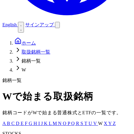
English
サインアップ
ホーム
取扱銘柄一覧
銘柄一覧
W
銘柄一覧
W
で始まる取扱銘柄
銘柄コードが
W
で始まる普通株式と
ETF
の一覧です。
A
B
C
D
E
F
G
H
I
J
K
L
M
N
O
P
Q
R
S
T
U
V
W
X
Y
Z
STOCKS