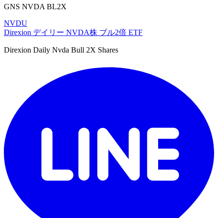
GNS NVDA BL2X
NVDU
Direxion デイリー NVDA株 ブル2倍 ETF
Direxion Daily Nvda Bull 2X Shares