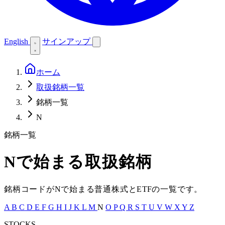
English
サインアップ
ホーム
取扱銘柄一覧
銘柄一覧
N
銘柄一覧
N
で始まる取扱銘柄
銘柄コードが
N
で始まる普通株式と
ETF
の一覧です。
A
B
C
D
E
F
G
H
I
J
K
L
M
N
O
P
Q
R
S
T
U
V
W
X
Y
Z
STOCKS