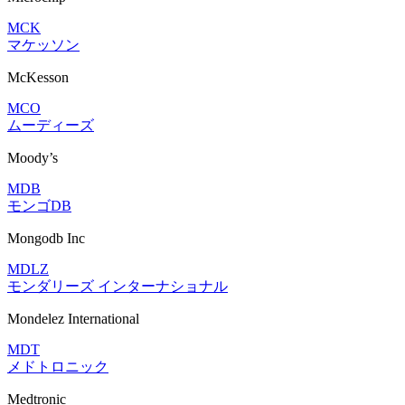
MCK
マケッソン
McKesson
MCO
ムーディーズ
Moody’s
MDB
モンゴDB
Mongodb Inc
MDLZ
モンダリーズ インターナショナル
Mondelez International
MDT
メドトロニック
Medtronic