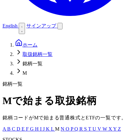
English
サインアップ
ホーム
取扱銘柄一覧
銘柄一覧
M
銘柄一覧
M
で始まる取扱銘柄
銘柄コードが
M
で始まる普通株式と
ETF
の一覧です。
A
B
C
D
E
F
G
H
I
J
K
L
M
N
O
P
Q
R
S
T
U
V
W
X
Y
Z
STOCKS