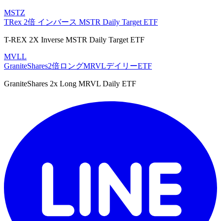
MSTZ
TRex 2倍 インバース MSTR Daily Target ETF
T-REX 2X Inverse MSTR Daily Target ETF
MVLL
GraniteShares2倍ロングMRVLデイリーETF
GraniteShares 2x Long MRVL Daily ETF