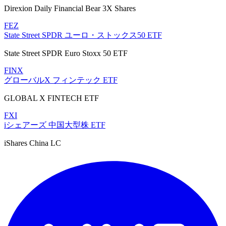
Direxion Daily Financial Bear 3X Shares
FEZ
State Street SPDR ユーロ・ストックス50 ETF
State Street SPDR Euro Stoxx 50 ETF
FINX
グローバルX フィンテック ETF
GLOBAL X FINTECH ETF
FXI
iシェアーズ 中国大型株 ETF
iShares China LC