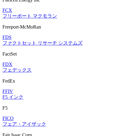
FCX
フリーポート マクモラン
Freeport-McMoRan
FDS
ファクトセット リサーチ システムズ
FactSet
FDX
フェデックス
FedEx
FFIV
F5 インク
F5
FICO
フェア・アイザック
Fair Isaac Corp