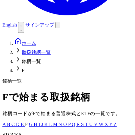
English
サインアップ
ホーム
取扱銘柄一覧
銘柄一覧
F
銘柄一覧
F
で始まる取扱銘柄
銘柄コードが
F
で始まる普通株式と
ETF
の一覧です。
A
B
C
D
E
F
G
H
I
J
K
L
M
N
O
P
Q
R
S
T
U
V
W
X
Y
Z
STOCKS