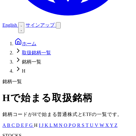
English
サインアップ
ホーム
取扱銘柄一覧
銘柄一覧
H
銘柄一覧
H
で始まる取扱銘柄
銘柄コードが
H
で始まる普通株式と
ETF
の一覧です。
A
B
C
D
E
F
G
H
I
J
K
L
M
N
O
P
Q
R
S
T
U
V
W
X
Y
Z
STOCKS