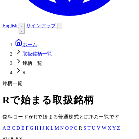
English
サインアップ
ホーム
取扱銘柄一覧
銘柄一覧
R
銘柄一覧
R
で始まる取扱銘柄
銘柄コードが
R
で始まる普通株式と
ETF
の一覧です。
A
B
C
D
E
F
G
H
I
J
K
L
M
N
O
P
Q
R
S
T
U
V
W
X
Y
Z
STOCKS