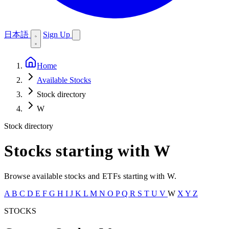
日本語
Sign Up
Home
Available Stocks
Stock directory
W
Stock directory
Stocks starting with W
Browse available stocks and ETFs starting with W.
A
B
C
D
E
F
G
H
I
J
K
L
M
N
O
P
Q
R
S
T
U
V
W
X
Y
Z
STOCKS