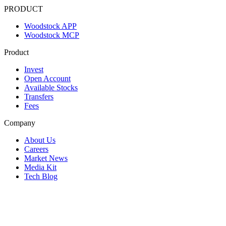
PRODUCT
Woodstock APP
Woodstock MCP
Product
Invest
Open Account
Available Stocks
Transfers
Fees
Company
About Us
Careers
Market News
Media Kit
Tech Blog