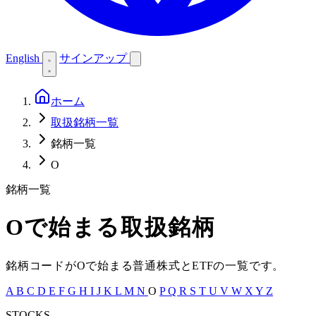
English
サインアップ
ホーム
取扱銘柄一覧
銘柄一覧
O
銘柄一覧
O
で始まる取扱銘柄
銘柄コードが
O
で始まる普通株式と
ETF
の一覧です。
A
B
C
D
E
F
G
H
I
J
K
L
M
N
O
P
Q
R
S
T
U
V
W
X
Y
Z
STOCKS